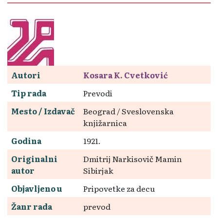
Autori
Kosara K. Cvetković
Tip rada
Prevodi
Mesto / Izdavač
Beograd / Sveslovenska
knjižarnica
Godina
1921.
Originalni
Dmitrij Narkisovič Mamin
autor
Sibirjak
Objavljeno u
Pripovetke za decu
Žanr rada
prevod