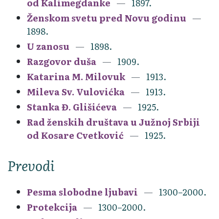
od Kalimegdanke
1897.
Ženskom svetu pred Novu godinu
1898.
U zanosu
1898.
Razgovor duša
1909.
Katarina M. Milovuk
1913.
Mileva Sv. Vulovićka
1913.
Stanka Đ. Glišićeva
1925.
Rad ženskih društava u Južnoj Srbiji
od Kosare Cvetković
1925.
Prevodi
Pesma slobodne ljubavi
1300–2000.
Protekcija
1300–2000.