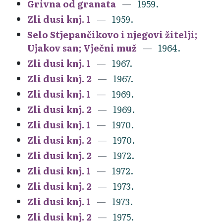
Grivna od granata
1959.
Zli dusi knj. 1
1959.
Selo Stjepančikovo i njegovi žitelji;
Ujakov san; Vječni muž
1964.
Zli dusi knj. 1
1967.
Zli dusi knj. 2
1967.
Zli dusi knj. 1
1969.
Zli dusi knj. 2
1969.
Zli dusi knj. 1
1970.
Zli dusi knj. 2
1970.
Zli dusi knj. 2
1972.
Zli dusi knj. 1
1972.
Zli dusi knj. 2
1973.
Zli dusi knj. 1
1973.
Zli dusi knj. 2
1975.