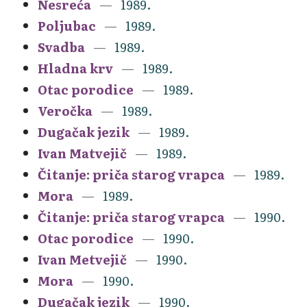
Nesreća
1989.
Poljubac
1989.
Svadba
1989.
Hladna krv
1989.
Otac porodice
1989.
Veročka
1989.
Dugačak jezik
1989.
Ivan Matvejič
1989.
Čitanje: priča starog vrapca
1989.
Mora
1989.
Čitanje: priča starog vrapca
1990.
Otac porodice
1990.
Ivan Metvejič
1990.
Mora
1990.
Dugačak jezik
1990.