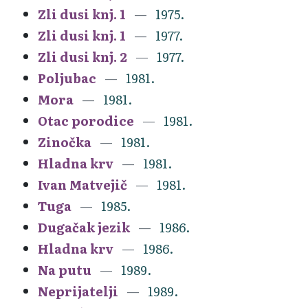
Zli dusi knj. 1
1975.
Zli dusi knj. 1
1977.
Zli dusi knj. 2
1977.
Poljubac
1981.
Mora
1981.
Otac porodice
1981.
Zinočka
1981.
Hladna krv
1981.
Ivan Matvejič
1981.
Tuga
1985.
Dugačak jezik
1986.
Hladna krv
1986.
Na putu
1989.
Neprijatelji
1989.