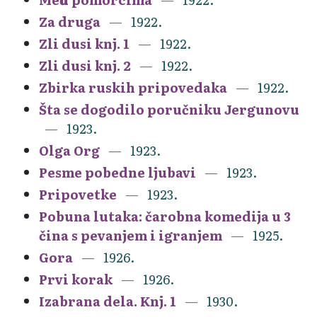
Za druga
1922.
Zli dusi knj. 1
1922.
Zli dusi knj. 2
1922.
Zbirka ruskih pripovedaka
1922.
Šta se dogodilo poručniku Jergunovu
1923.
Olga Org
1923.
Pesme pobedne ljubavi
1923.
Pripovetke
1923.
Pobuna lutaka: čarobna komedija u 3
čina s pevanjem i igranjem
1925.
Gora
1926.
Prvi korak
1926.
Izabrana dela. Knj. 1
1930.