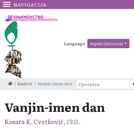
NAVIGACIJA
Language
Srpski (latinica)
Radovi
Vanjin-imen dan
Vanjin-imen dan
Kosara K. Cvetković
, 1921.