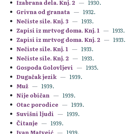
Izabrana dela. Knj. 2
1930.
Grivna od granata
1932.
Nečiste sile. Knj. 3
1933.
Zapisi iz mrtvog doma. Knj. 1
1933.
Zapisi iz mrtvog doma. Knj. 2
1933.
Nečiste sile. Knj. 1
1933.
Nečiste sile. Knj. 2
1933.
Gospoda Golovljevi
1935.
Dugačak jezik
1939.
Muž
1939.
Nije običan
1939.
Otac porodice
1939.
Suvišni ljudi
1939.
Čitanje
1939.
Ivan Matveić
1939.