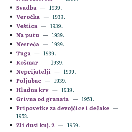
Svadba
1939.
Veročka
1939.
Veštica
1939.
Na putu
1939.
Nesreća
1939.
Tuga
1939.
Košmar
1939.
Neprijatelji
1939.
Poljubac
1939.
Hladna krv
1939.
Grivna od granata
1953.
Pripovetke za devojčice i dečake
1953.
Zli dusi knj. 2
1959.