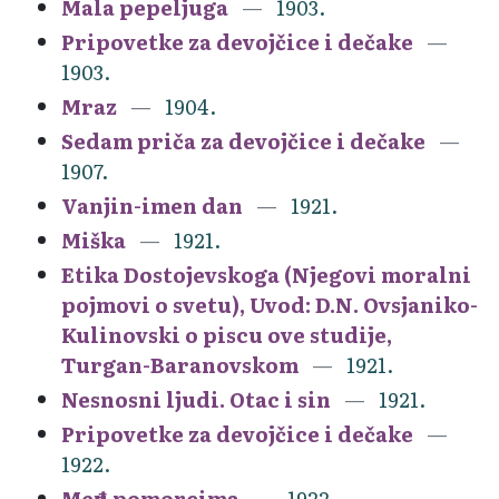
Mala pepeljuga
1903.
Pripovetke za devojčice i dečake
1903.
Mraz
1904.
Sedam priča za devojčice i dečake
1907.
Vanjin-imen dan
1921.
Miška
1921.
Etika Dostojevskoga (Njegovi moralni
pojmovi o svetu), Uvod: D.N. Ovsjaniko-
Kulinovski o piscu ove studije,
Turgan-Baranovskom
1921.
Nesnosni ljudi. Otac i sin
1921.
Pripovetke za devojčice i dečake
1922.
Među pomorcima
1922.