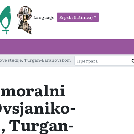
Language
Srpski (latinica)
cu ove studije, Turgan-Baranovskom
 moralni
Ovsjaniko-
e, Turgan-