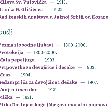
Mileva Sv. Vulovićka
1913.
Stanka Đ. Glišićeva
1925.
Rad ženskih društava u Južnoj Srbiji od Kosar
vodi
Pesma slobodne ljubavi
1300–2000.
Protekcija
1300–2000.
Mala pepeljuga
1903.
Pripovetke za devojčice i dečake
1903.
Mraz
1904.
Sedam priča za devojčice i dečake
1907.
Vanjin-imen dan
1921.
Miška
1921.
Etika Dostojevskoga (Njegovi moralni pojmovi o