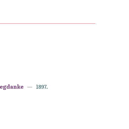
megdanke
1897.