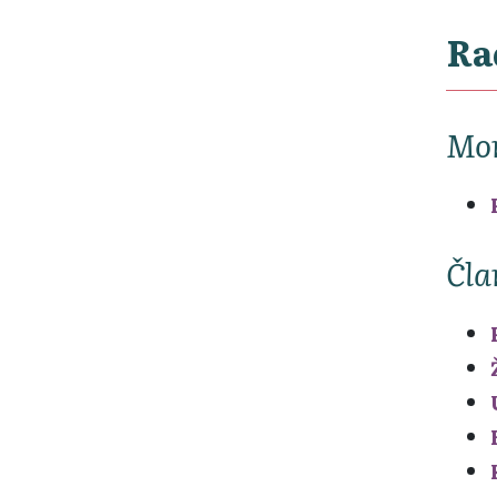
Ra
Mon
Čla