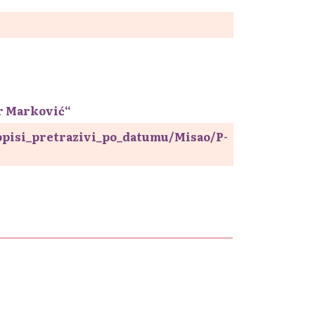
ar Marković“
sopisi_pretrazivi_po_datumu/Misao/P-