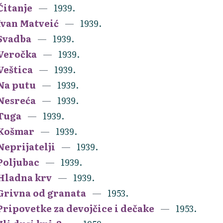
Čitanje
1939.
Ivan Matveić
1939.
Svadba
1939.
Veročka
1939.
Veštica
1939.
Na putu
1939.
Nesreća
1939.
Tuga
1939.
Košmar
1939.
Neprijatelji
1939.
Poljubac
1939.
Hladna krv
1939.
Grivna od granata
1953.
Pripovetke za devojčice i dečake
1953.