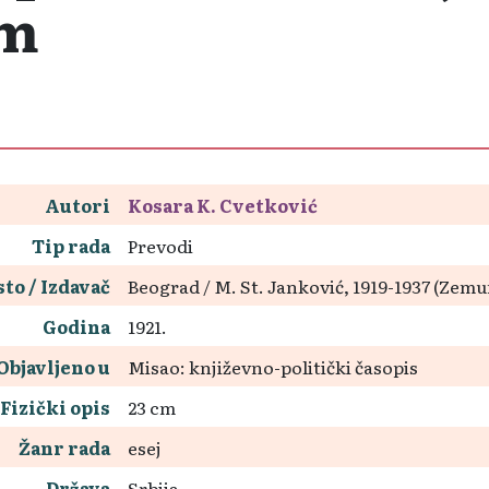
om
Autori
Kosara K. Cvetković
Tip rada
Prevodi
to / Izdavač
Beograd / M. St. Janković, 1919-1937 (Zemu
Godina
1921.
Objavljeno u
Misao: književno-politički časopis
Fizički opis
23 cm
Žanr rada
esej
Država
Srbija