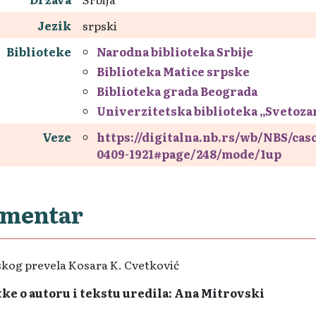
Jezik
srpski
Biblioteke
Narodna biblioteka Srbije
Biblioteka Matice srpske
Biblioteka grada Beograda
Univerzitetska biblioteka „Svetoz
Veze
https://digitalna.nb.rs/wb/NBS/ca
0409-1921#page/248/mode/1up
mentar
skog prevela Kosara K. Cvetković
ke o autoru i tekstu uredila: Ana Mitrovski