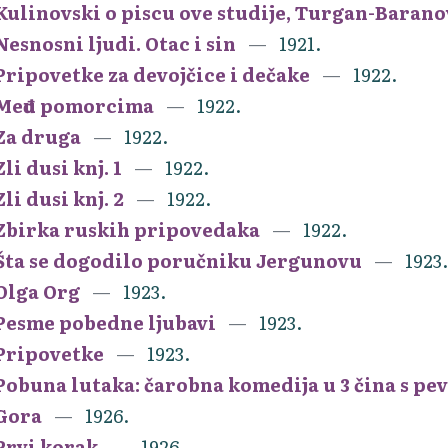
Kulinovski o piscu ove studije, Turgan-Baran
Nesnosni ljudi. Otac i sin
1921.
Pripovetke za devojčice i dečake
1922.
Među pomorcima
1922.
Za druga
1922.
Zli dusi knj. 1
1922.
Zli dusi knj. 2
1922.
Zbirka ruskih pripovedaka
1922.
Šta se dogodilo poručniku Jergunovu
1923.
Olga Org
1923.
Pesme pobedne ljubavi
1923.
Pripovetke
1923.
Pobuna lutaka: čarobna komedija u 3 čina s pe
Gora
1926.
Prvi korak
1926.