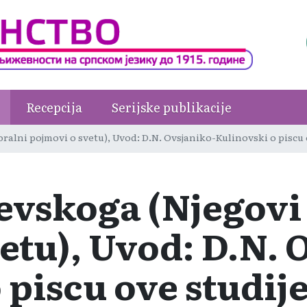
Recepcija
Serijske publikacije
oralni pojmovi o svetu), Uvod: D.N. Ovsjaniko-Kulinovski o pis
jevskoga (Njegovi
etu), Uvod: D.N. 
 piscu ove studij