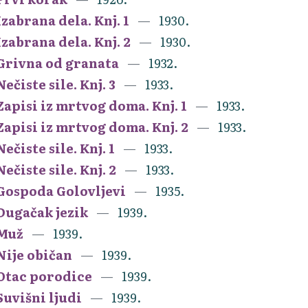
Izabrana dela. Knj. 1
1930.
Izabrana dela. Knj. 2
1930.
Grivna od granata
1932.
Nečiste sile. Knj. 3
1933.
Zapisi iz mrtvog doma. Knj. 1
1933.
Zapisi iz mrtvog doma. Knj. 2
1933.
Nečiste sile. Knj. 1
1933.
Nečiste sile. Knj. 2
1933.
Gospoda Golovljevi
1935.
Dugačak jezik
1939.
Muž
1939.
Nije običan
1939.
Otac porodice
1939.
Suvišni ljudi
1939.