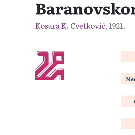
Baranovsk
Kosara K. Cvetković
, 1921.
Mes