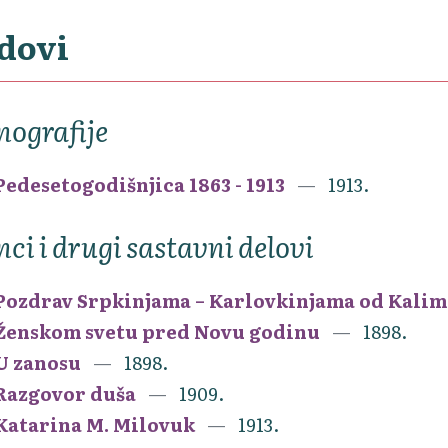
dovi
ografije
Pedesetogodišnjica 1863 - 1913
1913.
nci i drugi sastavni delovi
Pozdrav Srpkinjama – Karlovkinjama od Kali
Ženskom svetu pred Novu godinu
1898.
U zanosu
1898.
Razgovor duša
1909.
Katarina M. Milovuk
1913.