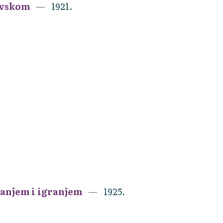
ovskom
1921.
vanjem i igranjem
1925.