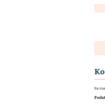
Ko
Sa ru
Podat