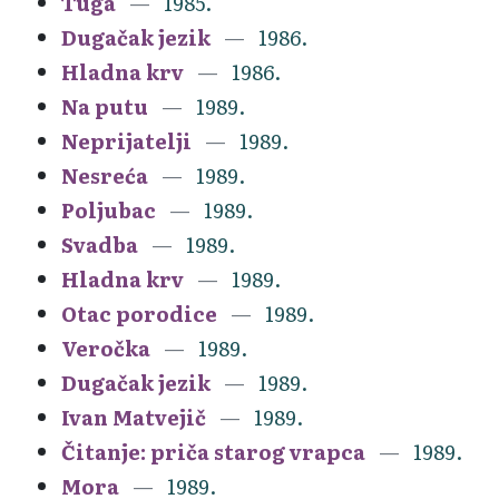
Tuga
1985.
Dugačak jezik
1986.
Hladna krv
1986.
Na putu
1989.
Neprijatelji
1989.
Nesreća
1989.
Poljubac
1989.
Svadba
1989.
Hladna krv
1989.
Otac porodice
1989.
Veročka
1989.
Dugačak jezik
1989.
Ivan Matvejič
1989.
Čitanje: priča starog vrapca
1989.
Mora
1989.