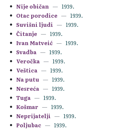
Nije običan
1939.
Otac porodice
1939.
Suvišni ljudi
1939.
Čitanje
1939.
Ivan Matveić
1939.
Svadba
1939.
Veročka
1939.
Veštica
1939.
Na putu
1939.
Nesreća
1939.
Tuga
1939.
Košmar
1939.
Neprijatelji
1939.
Poljubac
1939.