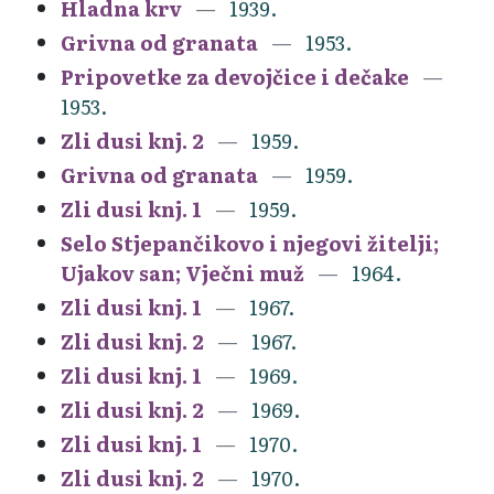
Hladna krv
1939.
Grivna od granata
1953.
Pripovetke za devojčice i dečake
1953.
Zli dusi knj. 2
1959.
Grivna od granata
1959.
Zli dusi knj. 1
1959.
Selo Stjepančikovo i njegovi žitelji;
Ujakov san; Vječni muž
1964.
Zli dusi knj. 1
1967.
Zli dusi knj. 2
1967.
Zli dusi knj. 1
1969.
Zli dusi knj. 2
1969.
Zli dusi knj. 1
1970.
Zli dusi knj. 2
1970.