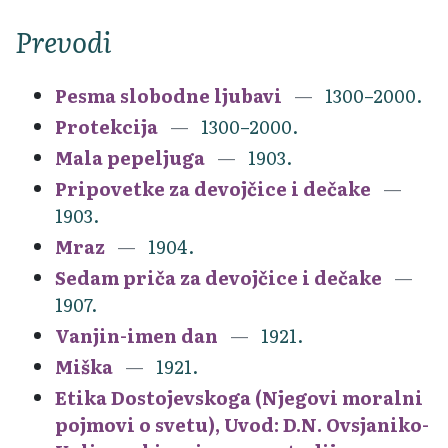
Prevodi
Pesma slobodne ljubavi
1300–2000.
Protekcija
1300–2000.
Mala pepeljuga
1903.
Pripovetke za devojčice i dečake
1903.
Mraz
1904.
Sedam priča za devojčice i dečake
1907.
Vanjin-imen dan
1921.
Miška
1921.
Etika Dostojevskoga (Njegovi moralni
pojmovi o svetu), Uvod: D.N. Ovsjaniko-