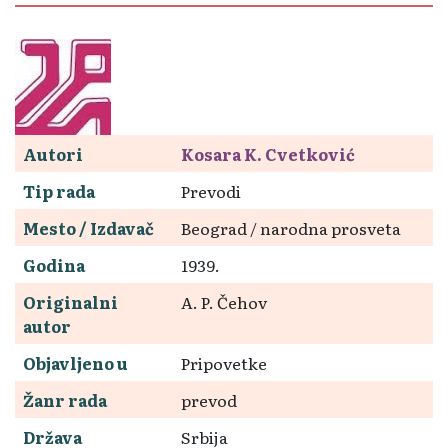
Autori
Kosara K. Cvetković
Tip rada
Prevodi
Mesto / Izdavač
Beograd / narodna prosveta
Godina
1939.
Originalni
A. P. Čehov
autor
Objavljeno u
Pripovetke
Žanr rada
prevod
Država
Srbija