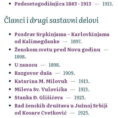
Pedesetogodišnjica 1863 - 1913
1913.
Članci i drugi sastavni delovi
Pozdrav Srpkinjama – Karlovkinjama
od Kalimegdanke
1897.
Ženskom svetu pred Novu godinu
1898.
U zanosu
1898.
Razgovor duša
1909.
Katarina M. Milovuk
1913.
Mileva Sv. Vulovićka
1913.
Stanka Đ. Glišićeva
1925.
Rad ženskih društava u Južnoj Srbiji
od Kosare Cvetković
1925.