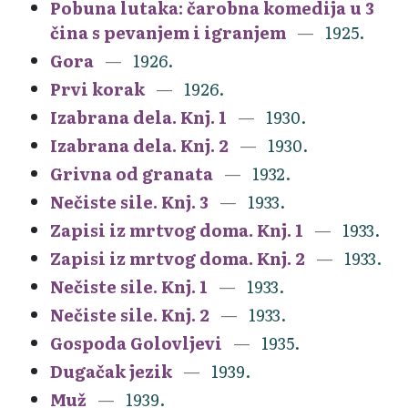
Pobuna lutaka: čarobna komedija u 3
čina s pevanjem i igranjem
1925.
Gora
1926.
Prvi korak
1926.
Izabrana dela. Knj. 1
1930.
Izabrana dela. Knj. 2
1930.
Grivna od granata
1932.
Nečiste sile. Knj. 3
1933.
Zapisi iz mrtvog doma. Knj. 1
1933.
Zapisi iz mrtvog doma. Knj. 2
1933.
Nečiste sile. Knj. 1
1933.
Nečiste sile. Knj. 2
1933.
Gospoda Golovljevi
1935.
Dugačak jezik
1939.
Muž
1939.