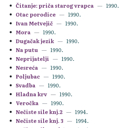
Čitanje: priča starog vrapca
1990.
Otac porodice
1990.
Ivan Metvejič
1990.
Mora
1990.
Dugačak jezik
1990.
Na putu
1990.
Neprijatelji
1990.
Nesreća
1990.
Poljubac
1990.
Svadba
1990.
Hladna krv
1990.
Veročka
1990.
Nečiste sile knj.2
1994.
Nečiste sile knj. 3
1994.