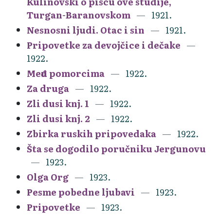
Kulinovski o piscu ove studije,
Turgan-Baranovskom
1921.
Nesnosni ljudi. Otac i sin
1921.
Pripovetke za devojčice i dečake
1922.
Među pomorcima
1922.
Za druga
1922.
Zli dusi knj. 1
1922.
Zli dusi knj. 2
1922.
Zbirka ruskih pripovedaka
1922.
Šta se dogodilo poručniku Jergunovu
1923.
Olga Org
1923.
Pesme pobedne ljubavi
1923.
Pripovetke
1923.