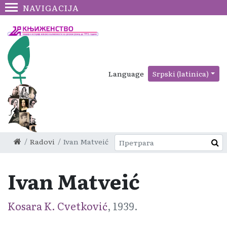
NAVIGACIJA
Language
Srpski (latinica)
Radovi
Ivan Matveić
Ivan Matveić
Kosara K. Cvetković
, 1939.