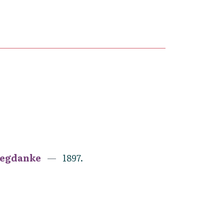
megdanke
1897.