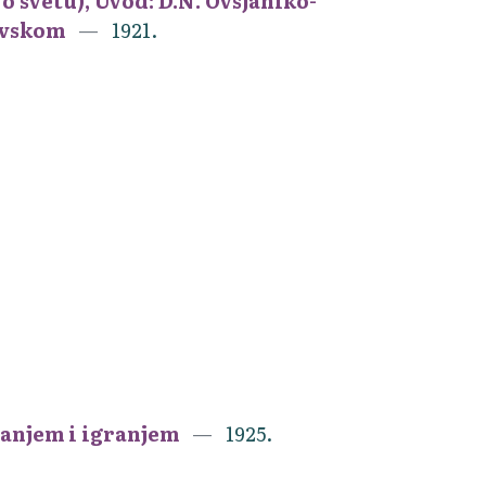
 svetu), Uvod: D.N. Ovsjaniko-
ovskom
1921.
vanjem i igranjem
1925.