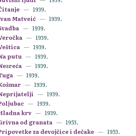
Čitanje
1939.
Ivan Matveić
1939.
Svadba
1939.
Veročka
1939.
Veštica
1939.
Na putu
1939.
Nesreća
1939.
Tuga
1939.
Košmar
1939.
Neprijatelji
1939.
Poljubac
1939.
Hladna krv
1939.
Grivna od granata
1953.
Pripovetke za devojčice i dečake
1953.