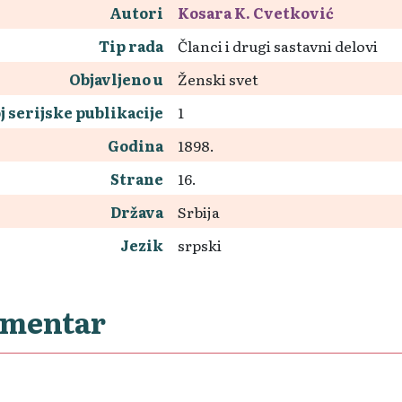
Autori
Kosara K. Cvetković
Tip rada
Članci i drugi sastavni delovi
Objavljeno u
Ženski svet
j serijske publikacije
1
Godina
1898.
Strane
16.
Država
Srbija
Jezik
srpski
mentar