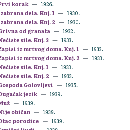
Prvi korak
1926.
Izabrana dela. Knj. 1
1930.
Izabrana dela. Knj. 2
1930.
Grivna od granata
1932.
Nečiste sile. Knj. 3
1933.
Zapisi iz mrtvog doma. Knj. 1
1933.
Zapisi iz mrtvog doma. Knj. 2
1933.
Nečiste sile. Knj. 1
1933.
Nečiste sile. Knj. 2
1933.
Gospoda Golovljevi
1935.
Dugačak jezik
1939.
Muž
1939.
Nije običan
1939.
Otac porodice
1939.
Suvišni ljudi
1939.