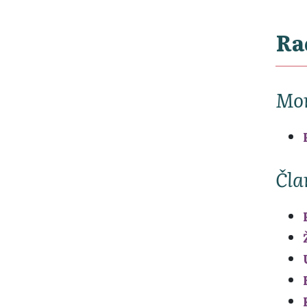
Ra
Mon
Čla