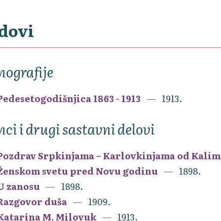
dovi
ografije
Pedesetogodišnjica 1863 - 1913
1913.
nci i drugi sastavni delovi
Pozdrav Srpkinjama – Karlovkinjama od Kali
Ženskom svetu pred Novu godinu
1898.
U zanosu
1898.
Razgovor duša
1909.
Katarina M. Milovuk
1913.