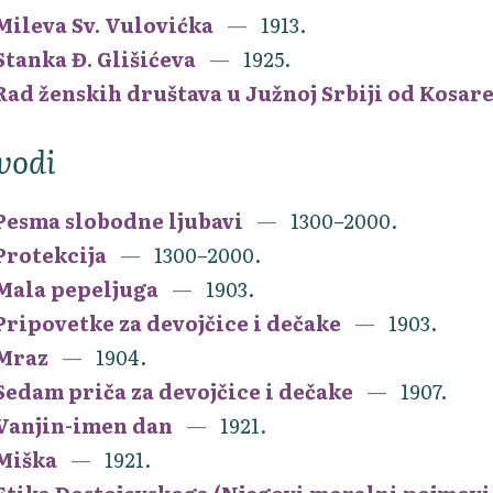
Mileva Sv. Vulovićka
1913.
Stanka Đ. Glišićeva
1925.
Rad ženskih društava u Južnoj Srbiji od Kosar
vodi
Pesma slobodne ljubavi
1300–2000.
Protekcija
1300–2000.
Mala pepeljuga
1903.
Pripovetke za devojčice i dečake
1903.
Mraz
1904.
Sedam priča za devojčice i dečake
1907.
Vanjin-imen dan
1921.
Miška
1921.