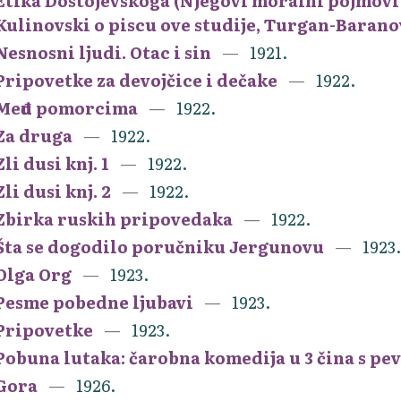
Etika Dostojevskoga (Njegovi moralni pojmovi o
Kulinovski o piscu ove studije, Turgan-Baran
Nesnosni ljudi. Otac i sin
1921.
Pripovetke za devojčice i dečake
1922.
Među pomorcima
1922.
Za druga
1922.
Zli dusi knj. 1
1922.
Zli dusi knj. 2
1922.
Zbirka ruskih pripovedaka
1922.
Šta se dogodilo poručniku Jergunovu
1923.
Olga Org
1923.
Pesme pobedne ljubavi
1923.
Pripovetke
1923.
Pobuna lutaka: čarobna komedija u 3 čina s pe
Gora
1926.