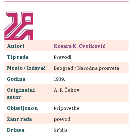
Autori
Kosara K. Cvetković
Tip rada
Prevodi
Mesto / Izdavač
Beograd / Narodna prosveta
Godina
1939.
Originalni
A. P. Čehov
autor
Objavljeno u
Pripovetke
Žanr rada
prevod
Država
Srbija