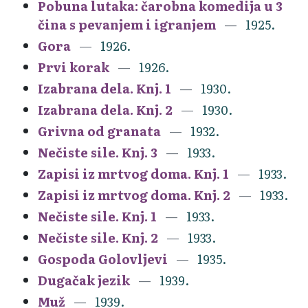
Pobuna lutaka: čarobna komedija u 3
čina s pevanjem i igranjem
1925.
Gora
1926.
Prvi korak
1926.
Izabrana dela. Knj. 1
1930.
Izabrana dela. Knj. 2
1930.
Grivna od granata
1932.
Nečiste sile. Knj. 3
1933.
Zapisi iz mrtvog doma. Knj. 1
1933.
Zapisi iz mrtvog doma. Knj. 2
1933.
Nečiste sile. Knj. 1
1933.
Nečiste sile. Knj. 2
1933.
Gospoda Golovljevi
1935.
Dugačak jezik
1939.
Muž
1939.