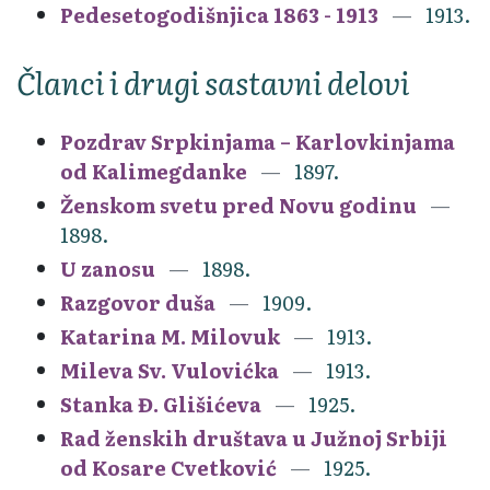
Pedesetogodišnjica 1863 - 1913
1913.
Članci i drugi sastavni delovi
Pozdrav Srpkinjama – Karlovkinjama
od Kalimegdanke
1897.
Ženskom svetu pred Novu godinu
1898.
U zanosu
1898.
Razgovor duša
1909.
Katarina M. Milovuk
1913.
Mileva Sv. Vulovićka
1913.
Stanka Đ. Glišićeva
1925.
Rad ženskih društava u Južnoj Srbiji
od Kosare Cvetković
1925.