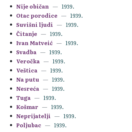
Nije običan
1939.
Otac porodice
1939.
Suvišni ljudi
1939.
Čitanje
1939.
Ivan Matveić
1939.
Svadba
1939.
Veročka
1939.
Veštica
1939.
Na putu
1939.
Nesreća
1939.
Tuga
1939.
Košmar
1939.
Neprijatelji
1939.
Poljubac
1939.