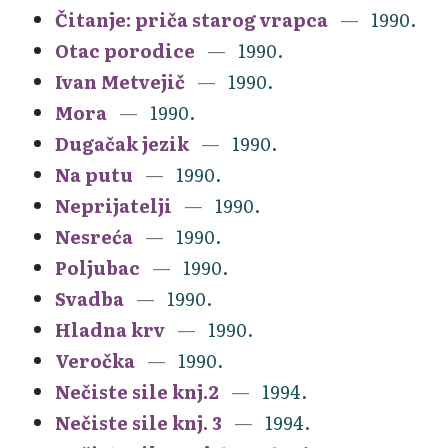
Čitanje: priča starog vrapca
1990.
Otac porodice
1990.
Ivan Metvejič
1990.
Mora
1990.
Dugačak jezik
1990.
Na putu
1990.
Neprijatelji
1990.
Nesreća
1990.
Poljubac
1990.
Svadba
1990.
Hladna krv
1990.
Veročka
1990.
Nečiste sile knj.2
1994.
Nečiste sile knj. 3
1994.