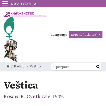
NAVIGACIJA
Language
Srpski (latinica)
Radovi
Veštica
Veštica
Kosara K. Cvetković
, 1939.