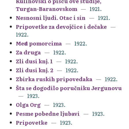
Kulinovski o piscu ove studije,
Turgan-Baranovskom
1921.
Nesnosni ljudi. Otac i sin
1921.
Pripovetke za devojčice i dečake
1922.
Među pomorcima
1922.
Za druga
1922.
Zli dusi knj. 1
1922.
Zli dusi knj. 2
1922.
Zbirka ruskih pripovedaka
1922.
Šta se dogodilo poručniku Jergunovu
1923.
Olga Org
1923.
Pesme pobedne ljubavi
1923.
Pripovetke
1923.