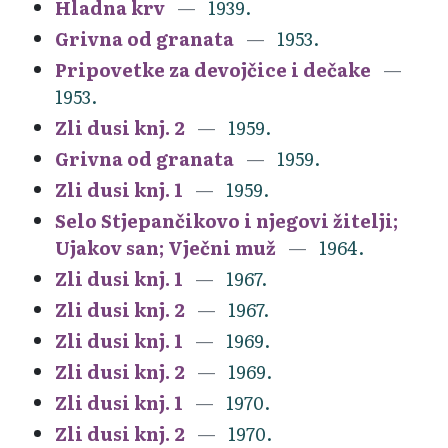
Hladna krv
1939.
Grivna od granata
1953.
Pripovetke za devojčice i dečake
1953.
Zli dusi knj. 2
1959.
Grivna od granata
1959.
Zli dusi knj. 1
1959.
Selo Stjepančikovo i njegovi žitelji;
Ujakov san; Vječni muž
1964.
Zli dusi knj. 1
1967.
Zli dusi knj. 2
1967.
Zli dusi knj. 1
1969.
Zli dusi knj. 2
1969.
Zli dusi knj. 1
1970.
Zli dusi knj. 2
1970.