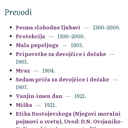
Prevodi
Pesma slobodne ljubavi
1300–2000.
Protekcija
1300–2000.
Mala pepeljuga
1903.
Pripovetke za devojčice i dečake
1903.
Mraz
1904.
Sedam priča za devojčice i dečake
1907.
Vanjin-imen dan
1921.
Miška
1921.
Etika Dostojevskoga (Njegovi moralni
pojmovi o svetu), Uvod: D.N. Ovsjaniko-