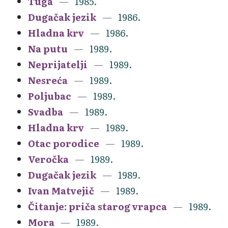
Tuga
1985.
Dugačak jezik
1986.
Hladna krv
1986.
Na putu
1989.
Neprijatelji
1989.
Nesreća
1989.
Poljubac
1989.
Svadba
1989.
Hladna krv
1989.
Otac porodice
1989.
Veročka
1989.
Dugačak jezik
1989.
Ivan Matvejič
1989.
Čitanje: priča starog vrapca
1989.
Mora
1989.