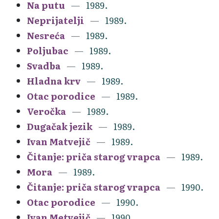
Na putu
1989.
Neprijatelji
1989.
Nesreća
1989.
Poljubac
1989.
Svadba
1989.
Hladna krv
1989.
Otac porodice
1989.
Veročka
1989.
Dugačak jezik
1989.
Ivan Matvejič
1989.
Čitanje: priča starog vrapca
1989.
Mora
1989.
Čitanje: priča starog vrapca
1990.
Otac porodice
1990.
Ivan Metvejič
1990.