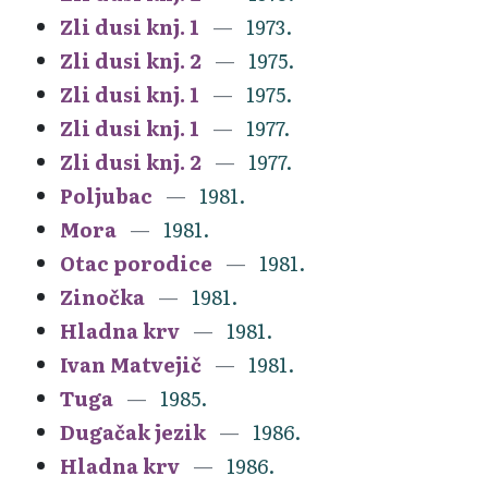
Zli dusi knj. 1
1973.
Zli dusi knj. 2
1975.
Zli dusi knj. 1
1975.
Zli dusi knj. 1
1977.
Zli dusi knj. 2
1977.
Poljubac
1981.
Mora
1981.
Otac porodice
1981.
Zinočka
1981.
Hladna krv
1981.
Ivan Matvejič
1981.
Tuga
1985.
Dugačak jezik
1986.
Hladna krv
1986.