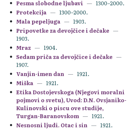
Pesma slobodne ljubavi
1300–2000.
Protekcija
1300–2000.
Mala pepeljuga
1903.
Pripovetke za devojčice i dečake
1903.
Mraz
1904.
Sedam priča za devojčice i dečake
1907.
Vanjin-imen dan
1921.
Miška
1921.
Etika Dostojevskoga (Njegovi moralni
pojmovi o svetu), Uvod: D.N. Ovsjaniko-
Kulinovski o piscu ove studije,
Turgan-Baranovskom
1921.
Nesnosni ljudi. Otac i sin
1921.