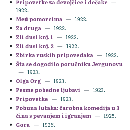
Pripovetke za devojčice i dečake
1922.
Među pomorcima
1922.
Za druga
1922.
Zli dusi knj. 1
1922.
Zli dusi knj. 2
1922.
Zbirka ruskih pripovedaka
1922.
Šta se dogodilo poručniku Jergunovu
1923.
Olga Org
1923.
Pesme pobedne ljubavi
1923.
Pripovetke
1923.
Pobuna lutaka: čarobna komedija u 3
čina s pevanjem i igranjem
1925.
Gora
1926.