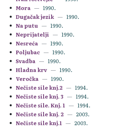
Mora
1990.
Dugačak jezik
1990.
Na putu
1990.
Neprijatelji
1990.
Nesreća
1990.
Poljubac
1990.
Svadba
1990.
Hladna krv
1990.
Veročka
1990.
Nečiste sile knj.2
1994.
Nečiste sile knj. 3
1994.
Nečiste sile. Knj. 1
1994.
Nečiste sile knj. 2
2003.
Nečiste sile knj.1
2003.