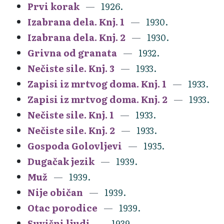
Prvi korak
1926.
Izabrana dela. Knj. 1
1930.
Izabrana dela. Knj. 2
1930.
Grivna od granata
1932.
Nečiste sile. Knj. 3
1933.
Zapisi iz mrtvog doma. Knj. 1
1933.
Zapisi iz mrtvog doma. Knj. 2
1933.
Nečiste sile. Knj. 1
1933.
Nečiste sile. Knj. 2
1933.
Gospoda Golovljevi
1935.
Dugačak jezik
1939.
Muž
1939.
Nije običan
1939.
Otac porodice
1939.
Suvišni ljudi
1939.