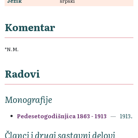
Jezik
srpski
Komentar
*N.M.
Radovi
Monografije
Pedesetogodišnjica 1863 - 1913
1913.
Članci i drugi sastavni delovi