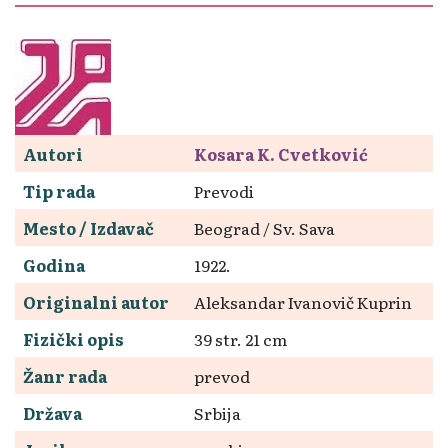
Autori
Kosara K. Cvetković
Tip rada
Prevodi
Mesto / Izdavač
Beograd / Sv. Sava
Godina
1922.
Originalni autor
Aleksandar Ivanovič Kuprin
Fizički opis
39 str. 21 cm
Žanr rada
prevod
Država
Srbija