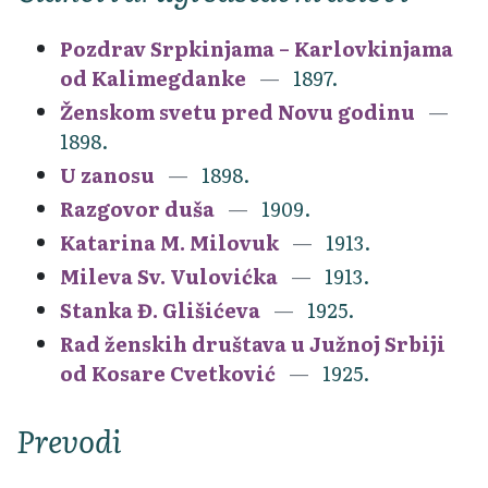
Pozdrav Srpkinjama – Karlovkinjama
od Kalimegdanke
1897.
Ženskom svetu pred Novu godinu
1898.
U zanosu
1898.
Razgovor duša
1909.
Katarina M. Milovuk
1913.
Mileva Sv. Vulovićka
1913.
Stanka Đ. Glišićeva
1925.
Rad ženskih društava u Južnoj Srbiji
od Kosare Cvetković
1925.
Prevodi