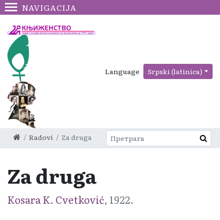
NAVIGACIJA
Language
Srpski (latinica)
Radovi
Za druga
Za druga
Kosara K. Cvetković
, 1922.