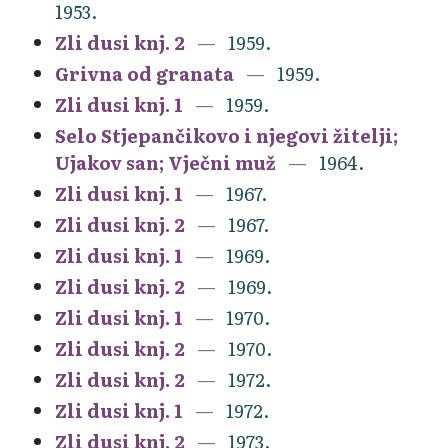
1953.
Zli dusi knj. 2
1959.
Grivna od granata
1959.
Zli dusi knj. 1
1959.
Selo Stjepančikovo i njegovi žitelji;
Ujakov san; Vječni muž
1964.
Zli dusi knj. 1
1967.
Zli dusi knj. 2
1967.
Zli dusi knj. 1
1969.
Zli dusi knj. 2
1969.
Zli dusi knj. 1
1970.
Zli dusi knj. 2
1970.
Zli dusi knj. 2
1972.
Zli dusi knj. 1
1972.
Zli dusi knj. 2
1973.