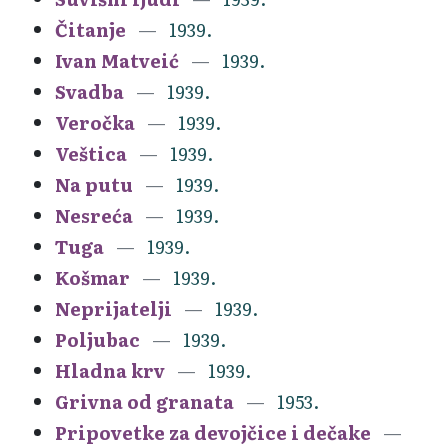
Čitanje
1939.
Ivan Matveić
1939.
Svadba
1939.
Veročka
1939.
Veštica
1939.
Na putu
1939.
Nesreća
1939.
Tuga
1939.
Košmar
1939.
Neprijatelji
1939.
Poljubac
1939.
Hladna krv
1939.
Grivna od granata
1953.
Pripovetke za devojčice i dečake