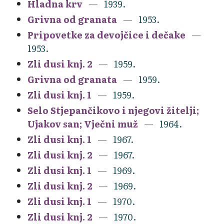
Hladna krv
1939.
Grivna od granata
1953.
Pripovetke za devojčice i dečake
1953.
Zli dusi knj. 2
1959.
Grivna od granata
1959.
Zli dusi knj. 1
1959.
Selo Stjepančikovo i njegovi žitelji;
Ujakov san; Vječni muž
1964.
Zli dusi knj. 1
1967.
Zli dusi knj. 2
1967.
Zli dusi knj. 1
1969.
Zli dusi knj. 2
1969.
Zli dusi knj. 1
1970.
Zli dusi knj. 2
1970.