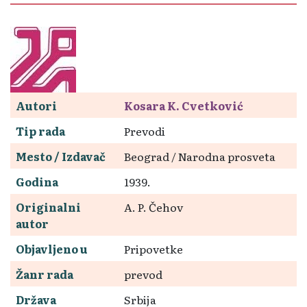
Autori
Kosara K. Cvetković
Tip rada
Prevodi
Mesto / Izdavač
Beograd / Narodna prosveta
Godina
1939.
Originalni
A. P. Čehov
autor
Objavljeno u
Pripovetke
Žanr rada
prevod
Država
Srbija