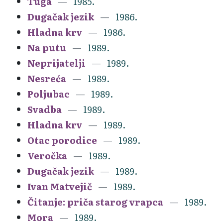
Tuga
1985.
Dugačak jezik
1986.
Hladna krv
1986.
Na putu
1989.
Neprijatelji
1989.
Nesreća
1989.
Poljubac
1989.
Svadba
1989.
Hladna krv
1989.
Otac porodice
1989.
Veročka
1989.
Dugačak jezik
1989.
Ivan Matvejič
1989.
Čitanje: priča starog vrapca
1989.
Mora
1989.