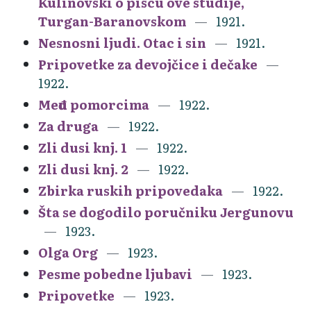
Kulinovski o piscu ove studije,
Turgan-Baranovskom
1921.
Nesnosni ljudi. Otac i sin
1921.
Pripovetke za devojčice i dečake
1922.
Među pomorcima
1922.
Za druga
1922.
Zli dusi knj. 1
1922.
Zli dusi knj. 2
1922.
Zbirka ruskih pripovedaka
1922.
Šta se dogodilo poručniku Jergunovu
1923.
Olga Org
1923.
Pesme pobedne ljubavi
1923.
Pripovetke
1923.