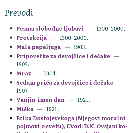
Prevodi
Pesma slobodne ljubavi
1300–2000.
Protekcija
1300–2000.
Mala pepeljuga
1903.
Pripovetke za devojčice i dečake
1903.
Mraz
1904.
Sedam priča za devojčice i dečake
1907.
Vanjin-imen dan
1921.
Miška
1921.
Etika Dostojevskoga (Njegovi moralni
pojmovi o svetu), Uvod: D.N. Ovsjaniko-