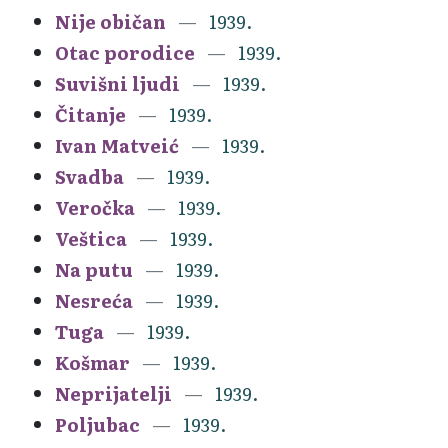
Nije običan
1939.
Otac porodice
1939.
Suvišni ljudi
1939.
Čitanje
1939.
Ivan Matveić
1939.
Svadba
1939.
Veročka
1939.
Veštica
1939.
Na putu
1939.
Nesreća
1939.
Tuga
1939.
Košmar
1939.
Neprijatelji
1939.
Poljubac
1939.