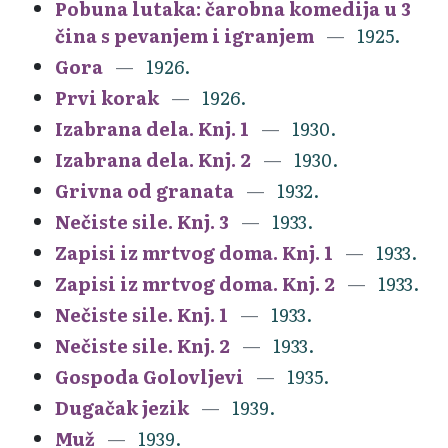
Pobuna lutaka: čarobna komedija u 3
čina s pevanjem i igranjem
1925.
Gora
1926.
Prvi korak
1926.
Izabrana dela. Knj. 1
1930.
Izabrana dela. Knj. 2
1930.
Grivna od granata
1932.
Nečiste sile. Knj. 3
1933.
Zapisi iz mrtvog doma. Knj. 1
1933.
Zapisi iz mrtvog doma. Knj. 2
1933.
Nečiste sile. Knj. 1
1933.
Nečiste sile. Knj. 2
1933.
Gospoda Golovljevi
1935.
Dugačak jezik
1939.
Muž
1939.