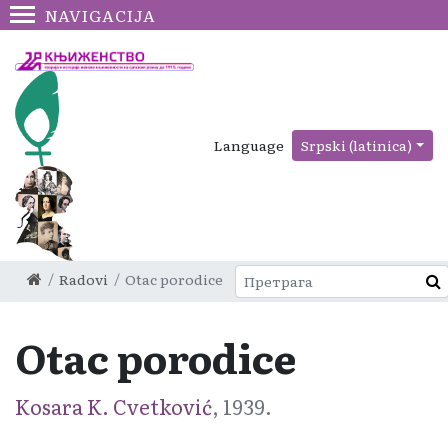
NAVIGACIJA
Language
Srpski (latinica)
Radovi
Otac porodice
Otac porodice
Kosara K. Cvetković
, 1939.