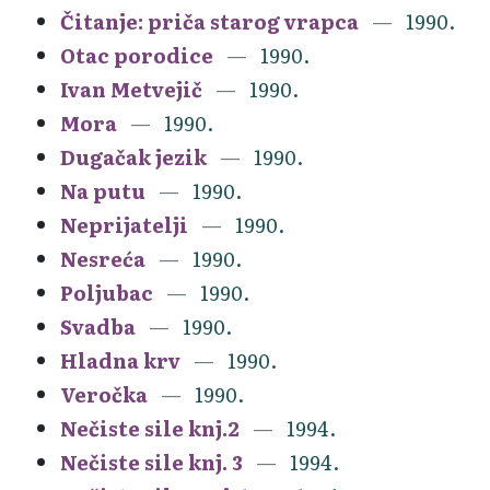
Čitanje: priča starog vrapca
1990.
Otac porodice
1990.
Ivan Metvejič
1990.
Mora
1990.
Dugačak jezik
1990.
Na putu
1990.
Neprijatelji
1990.
Nesreća
1990.
Poljubac
1990.
Svadba
1990.
Hladna krv
1990.
Veročka
1990.
Nečiste sile knj.2
1994.
Nečiste sile knj. 3
1994.