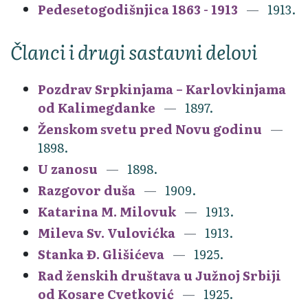
Pedesetogodišnjica 1863 - 1913
1913.
Članci i drugi sastavni delovi
Pozdrav Srpkinjama – Karlovkinjama
od Kalimegdanke
1897.
Ženskom svetu pred Novu godinu
1898.
U zanosu
1898.
Razgovor duša
1909.
Katarina M. Milovuk
1913.
Mileva Sv. Vulovićka
1913.
Stanka Đ. Glišićeva
1925.
Rad ženskih društava u Južnoj Srbiji
od Kosare Cvetković
1925.