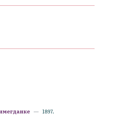
лимегданке
1897.