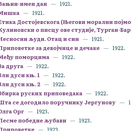
Вањин-имен дан
1921.
Мишка
1921.
Етика Достојевскога (Његови морални појмови
Кулиновски о писцу ове студије, Турган-Ба
Несносни људи. Отац и син
1921.
Приповетке за девојчице и дечаке
1922.
Међу поморцима
1922.
За друга
1922.
Зли дуси књ. 1
1922.
Зли дуси књ. 2
1922.
Збирка руских приповедака
1922.
Шта се догодило поручнику Јергунову
1
Олга Орг
1923.
Песме победне љубави
1923.
Приповетке
1923.