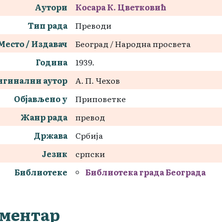
Аутори
Косара К. Цветковић
Тип рада
Преводи
Место / Издавач
Београд / Народна просвета
Година
1939.
игинални аутор
А. П. Чехов
Објављено у
Приповетке
Жанр рада
превод
Држава
Србија
Језик
српски
Библиотеке
Библиотека града Београда
ментар