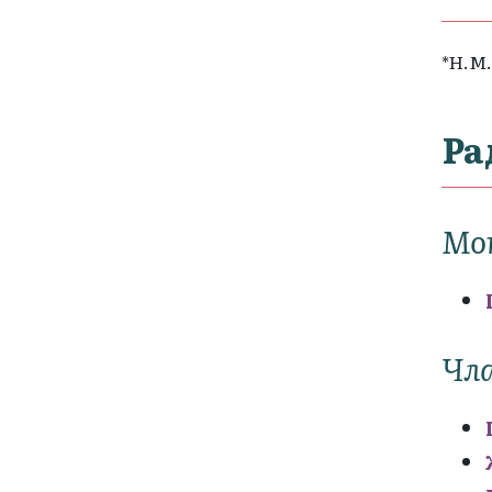
*Н.М.
Ра
Мо
Чла