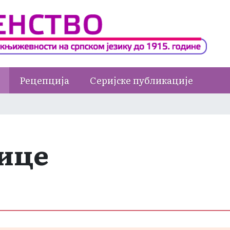
Рецепција
Серијске публикације
ице