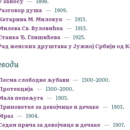
У заносу
1898.
Разговор душа
1909.
Катарина М. Миловук
1913.
Милева Св. Вуловићка
1913.
Станка Ђ. Глишићева
1925.
Рад женских друштава у Јужној Србији од 
еводи
Песма слободне љубави
1300–2000.
Протекција
1300–2000.
Мала пепељуга
1903.
Приповетке за девојчице и дечаке
1903.
Мраз
1904.
Седам прича за девојчице и дечаке
1907.