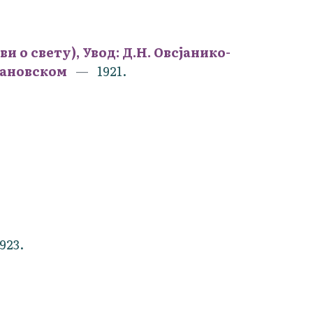
 о свету), Увод: Д.Н. Овсјанико-
рановском
1921.
923.