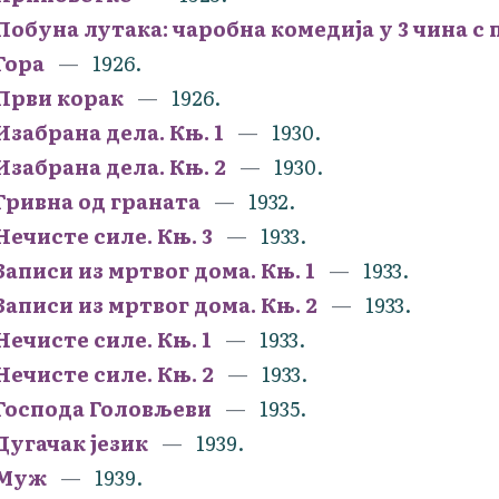
Побуна лутака: чаробна комедија у 3 чина с
Гора
1926.
Први корак
1926.
Изабрана дела. Књ. 1
1930.
Изабрана дела. Књ. 2
1930.
Гривна од граната
1932.
Нечисте силе. Књ. 3
1933.
Записи из мртвог дома. Књ. 1
1933.
Записи из мртвог дома. Књ. 2
1933.
Нечисте силе. Књ. 1
1933.
Нечисте силе. Књ. 2
1933.
Господа Головљеви
1935.
Дугачак језик
1939.
Муж
1939.