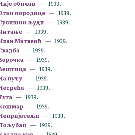
Није обичан
1939.
Отац породице
1939.
Сувишни људи
1939.
Читање
1939.
Иван Матвеић
1939.
Свадба
1939.
Верочка
1939.
Вештица
1939.
На путу
1939.
Несрећа
1939.
Туга
1939.
Кошмар
1939.
Непријатељи
1939.
Пољубац
1939.
Хладна крв
1939.