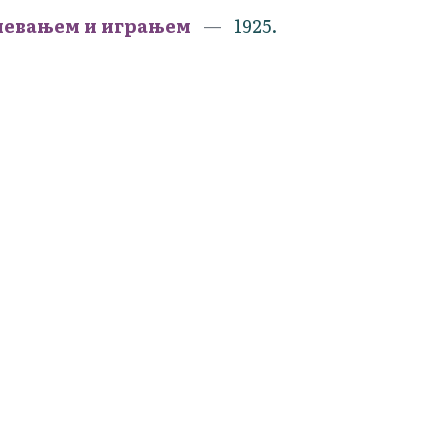
 певањем и играњем
1925.