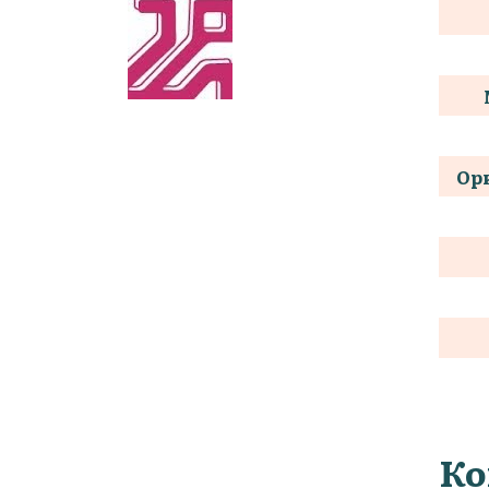
Ор
Ко