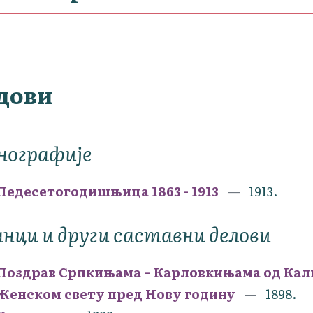
дови
нографије
Педесетогодишњица 1863 - 1913
1913.
нци и други саставни делови
Поздрав Српкињама – Карловкињама од Ка
Женском свету пред Нову годину
1898.