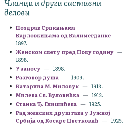
Чланци и други саставни
делови
Поздрав Српкињама –
Карловкињама од Калимегданке
1897.
Женском свету пред Нову годину
1898.
У заносу
1898.
Разговор душа
1909.
Катарина М. Миловук
1913.
Милева Св. Вуловићка
1913.
Станка Ђ. Глишићева
1925.
Рад женских друштава у Јужној
Србији од Косаре Цветковић
1925.