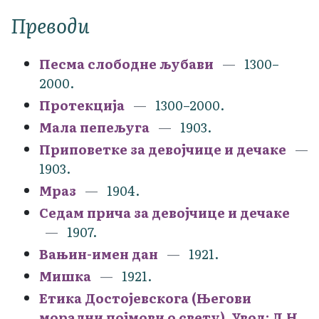
Преводи
Песма слободне љубави
1300–
2000.
Протекција
1300–2000.
Мала пепељуга
1903.
Приповетке за девојчице и дечаке
1903.
Мраз
1904.
Седам прича за девојчице и дечаке
1907.
Вањин-имен дан
1921.
Мишка
1921.
Етика Достојевскога (Његови
морални појмови о свету), Увод: Д.Н.