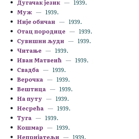
Дугачак језик
1939.
Муж
1939.
Није обичан
1939.
Отац породице
1939.
Сувишни људи
1939.
Читање
1939.
Иван Матвеић
1939.
Свадба
1939.
Верочка
1939.
Вештица
1939.
На путу
1939.
Несрећа
1939.
Туга
1939.
Кошмар
1939.
Непријатељи
1939.