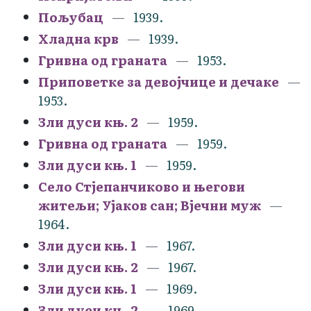
Пољубац
1939.
Хладна крв
1939.
Гривна од граната
1953.
Приповетке за девојчице и дечаке
1953.
Зли дуси књ. 2
1959.
Гривна од граната
1959.
Зли дуси књ. 1
1959.
Село Стјепанчиково и његови
житељи; Ујаков сан; Вјечни муж
1964.
Зли дуси књ. 1
1967.
Зли дуси књ. 2
1967.
Зли дуси књ. 1
1969.
Зли дуси књ. 2
1969.