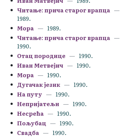
Иван Матвејич
1989.
Читање: прича старог врапца
1989.
Мора
1989.
Читање: прича старог врапца
1990.
Отац породице
1990.
Иван Метвејич
1990.
Мора
1990.
Дугачак језик
1990.
На путу
1990.
Непријатељи
1990.
Несрећа
1990.
Пољубац
1990.
Свадба
1990.