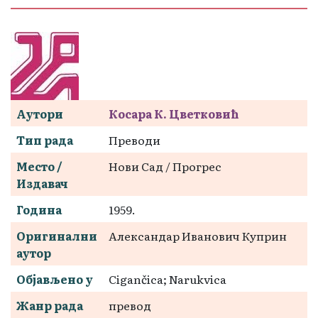
Аутори
Косара К. Цветковић
Тип рада
Преводи
Место /
Нови Сад / Прогрес
Издавач
Година
1959.
Оригинални
Александар Иванович Куприн
аутор
Објављено у
Cigančica; Narukvica
Жанр рада
превод