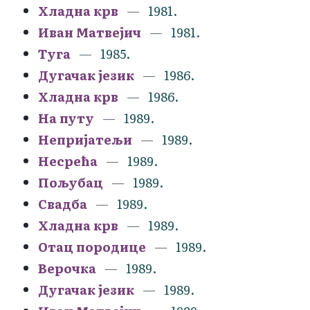
Хладна крв
1981.
Иван Матвејич
1981.
Туга
1985.
Дугачак језик
1986.
Хладна крв
1986.
На путу
1989.
Непријатељи
1989.
Несрећа
1989.
Пољубац
1989.
Свадба
1989.
Хладна крв
1989.
Отац породице
1989.
Верочка
1989.
Дугачак језик
1989.