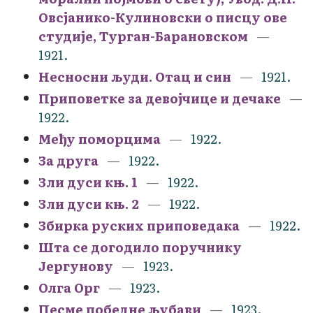
Овсјанико-Кулиновски о писцу ове
студије, Турган-Барановском
1921.
Несносни људи. Отац и син
1921.
Приповетке за девојчице и дечаке
1922.
Међу поморцима
1922.
За друга
1922.
Зли дуси књ. 1
1922.
Зли дуси књ. 2
1922.
Збирка руских приповедака
1922.
Шта се догодило поручнику
Јергунову
1923.
Олга Орг
1923.
Песме победне љубави
1923.