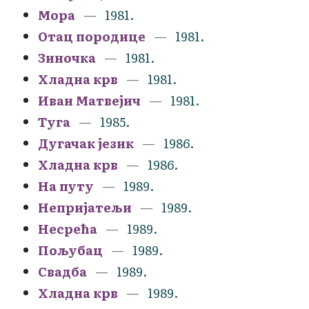
Мора
1981.
Отац породице
1981.
Зиночка
1981.
Хладна крв
1981.
Иван Матвејич
1981.
Туга
1985.
Дугачак језик
1986.
Хладна крв
1986.
На путу
1989.
Непријатељи
1989.
Несрећа
1989.
Пољубац
1989.
Свадба
1989.
Хладна крв
1989.