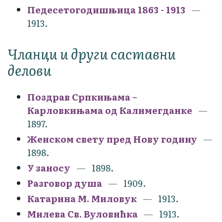
Педесетогодишњица 1863 - 1913
1913.
Чланци и други саставни
делови
Поздрав Српкињама –
Карловкињама од Калимегданке
1897.
Женском свету пред Нову годину
1898.
У заносу
1898.
Разговор душа
1909.
Катарина М. Миловук
1913.
Милева Св. Вуловићка
1913.