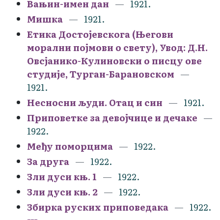
Вањин-имен дан
1921.
Мишка
1921.
Етика Достојевскога (Његови
морални појмови о свету), Увод: Д.Н.
Овсјанико-Кулиновски о писцу ове
студије, Турган-Барановском
1921.
Несносни људи. Отац и син
1921.
Приповетке за девојчице и дечаке
1922.
Међу поморцима
1922.
За друга
1922.
Зли дуси књ. 1
1922.
Зли дуси књ. 2
1922.
Збирка руских приповедака
1922.