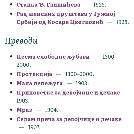
Станка Ђ. Глишићева
1925.
Рад женских друштава у Јужној
Србији од Косаре Цветковић
1925.
Преводи
Песма слободне љубави
1300–
2000.
Протекција
1300–2000.
Мала пепељуга
1903.
Приповетке за девојчице и дечаке
1903.
Мраз
1904.
Седам прича за девојчице и дечаке
1907.