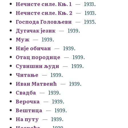
Нечисте силе. Књ. 1
1933.
Нечисте силе. Књ. 2
1933.
Господа Головљеви
1935.
Дугачак језик
1939.
Муж
1939.
Није обичан
1939.
Отац породице
1939.
Сувишни људи
1939.
Читање
1939.
Иван Матвеић
1939.
Свадба
1939.
Верочка
1939.
Вештица
1939.
На путу
1939.
Несрећа
1939.