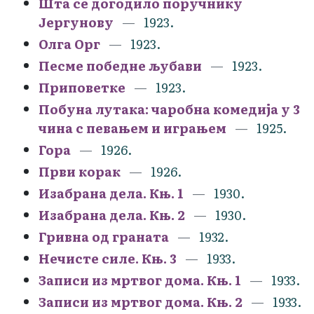
Шта се догодило поручнику
Јергунову
1923.
Олга Орг
1923.
Песме победне љубави
1923.
Приповетке
1923.
Побуна лутака: чаробна комедија у 3
чина с певањем и играњем
1925.
Гора
1926.
Први корак
1926.
Изабрана дела. Књ. 1
1930.
Изабрана дела. Књ. 2
1930.
Гривна од граната
1932.
Нечисте силе. Књ. 3
1933.
Записи из мртвог дома. Књ. 1
1933.
Записи из мртвог дома. Књ. 2
1933.