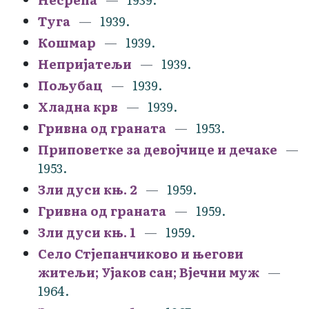
Туга
1939.
Кошмар
1939.
Непријатељи
1939.
Пољубац
1939.
Хладна крв
1939.
Гривна од граната
1953.
Приповетке за девојчице и дечаке
1953.
Зли дуси књ. 2
1959.
Гривна од граната
1959.
Зли дуси књ. 1
1959.
Село Стјепанчиково и његови
житељи; Ујаков сан; Вјечни муж
1964.