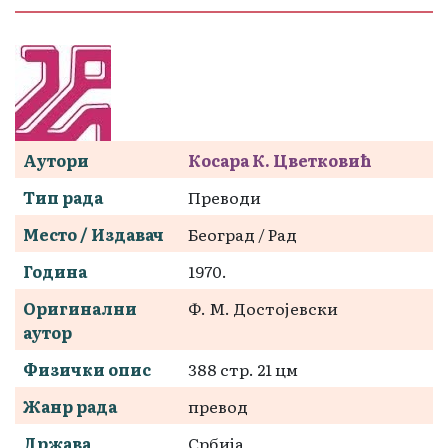
Аутори
Косара К. Цветковић
Тип рада
Преводи
Место / Издавач
Београд / Рад
Година
1970.
Оригинални
Ф. М. Достојевски
аутор
Физички опис
388 стр. 21 цм
Жанр рада
превод
Држава
Србија