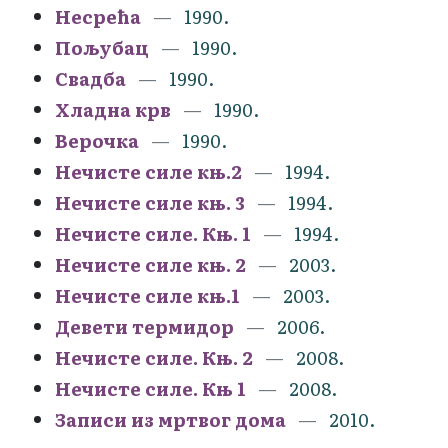
Несрећа
1990.
Пољубац
1990.
Свадба
1990.
Хладна крв
1990.
Верочка
1990.
Нечисте силе књ.2
1994.
Нечисте силе књ. 3
1994.
Нечисте силе. Књ. 1
1994.
Нечисте силе књ. 2
2003.
Нечисте силе књ.1
2003.
Девети термидор
2006.
Нечисте силе. Књ. 2
2008.
Нечисте силе. Књ 1
2008.
Записи из мртвог дома
2010.