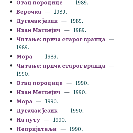
Отац породице
1989.
Верочка
1989.
Дугачак језик
1989.
Иван Матвејич
1989.
Читање: прича старог врапца
1989.
Мора
1989.
Читање: прича старог врапца
1990.
Отац породице
1990.
Иван Метвејич
1990.
Мора
1990.
Дугачак језик
1990.
На путу
1990.
Непријатељи
1990.