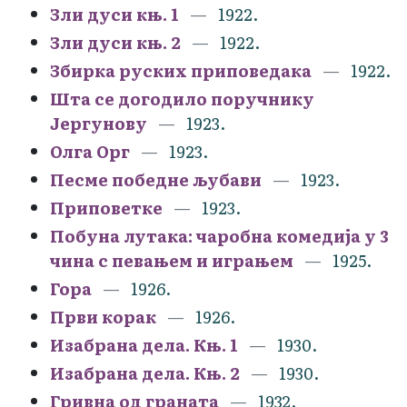
Зли дуси књ. 1
1922.
Зли дуси књ. 2
1922.
Збирка руских приповедака
1922.
Шта се догодило поручнику
Јергунову
1923.
Олга Орг
1923.
Песме победне љубави
1923.
Приповетке
1923.
Побуна лутака: чаробна комедија у 3
чина с певањем и играњем
1925.
Гора
1926.
Први корак
1926.
Изабрана дела. Књ. 1
1930.
Изабрана дела. Књ. 2
1930.
Гривна од граната
1932.