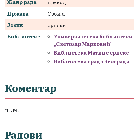
Жанр рада
превод
Држава
Србија
Језик
српски
Библиотеке
Универзитетска библиотека
„Светозар Марковић“
Библиотека Матице српске
Библиотека града Београда
Коментар
*Н.М.
Радови