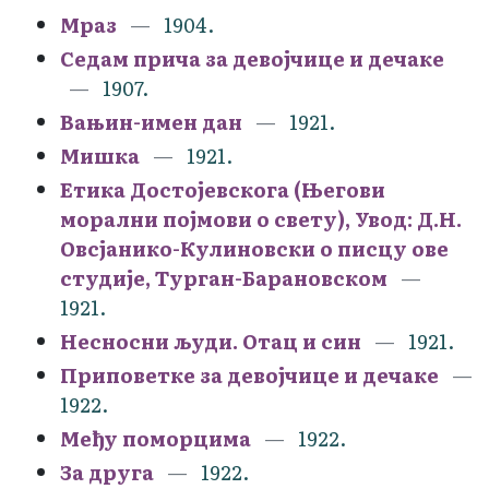
Мраз
1904.
Седам прича за девојчице и дечаке
1907.
Вањин-имен дан
1921.
Мишка
1921.
Етика Достојевскога (Његови
морални појмови о свету), Увод: Д.Н.
Овсјанико-Кулиновски о писцу ове
студије, Турган-Барановском
1921.
Несносни људи. Отац и син
1921.
Приповетке за девојчице и дечаке
1922.
Међу поморцима
1922.
За друга
1922.