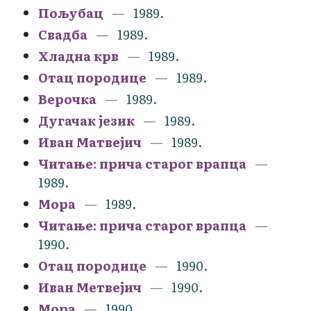
Пољубац
1989.
Свадба
1989.
Хладна крв
1989.
Отац породице
1989.
Верочка
1989.
Дугачак језик
1989.
Иван Матвејич
1989.
Читање: прича старог врапца
1989.
Мора
1989.
Читање: прича старог врапца
1990.
Отац породице
1990.
Иван Метвејич
1990.
Мора
1990.