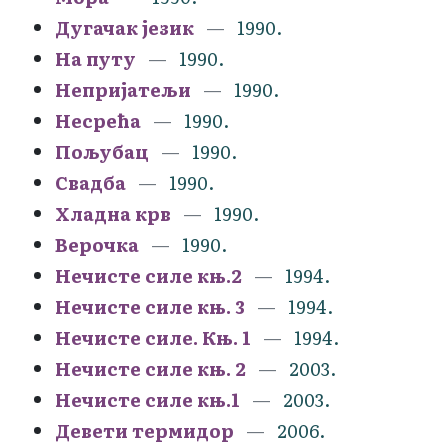
Дугачак језик
1990.
На путу
1990.
Непријатељи
1990.
Несрећа
1990.
Пољубац
1990.
Свадба
1990.
Хладна крв
1990.
Верочка
1990.
Нечисте силе књ.2
1994.
Нечисте силе књ. 3
1994.
Нечисте силе. Књ. 1
1994.
Нечисте силе књ. 2
2003.
Нечисте силе књ.1
2003.
Девети термидор
2006.