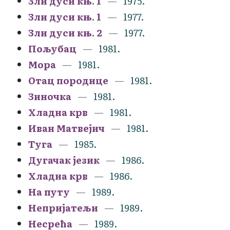
Зли дуси књ. 1
1975.
Зли дуси књ. 1
1977.
Зли дуси књ. 2
1977.
Пољубац
1981.
Мора
1981.
Отац породице
1981.
Зиночка
1981.
Хладна крв
1981.
Иван Матвејич
1981.
Туга
1985.
Дугачак језик
1986.
Хладна крв
1986.
На путу
1989.
Непријатељи
1989.
Несрећа
1989.