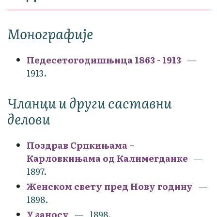
Монографије
Педесетогодишњица 1863 - 1913
1913.
Чланци и други саставни
делови
Поздрав Српкињама –
Карловкињама од Калимегданке
1897.
Женском свету пред Нову годину
1898.
У заносу
1898.