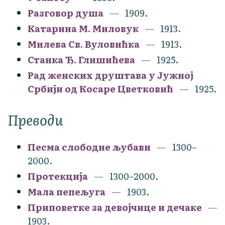
Разговор душа
1909.
Катарина М. Миловук
1913.
Милева Св. Вуловићка
1913.
Станка Ђ. Глишићева
1925.
Рад женских друштава у Јужној
Србији од Косаре Цветковић
1925.
Преводи
Песма слободне љубави
1300–
2000.
Протекција
1300–2000.
Мала пепељуга
1903.
Приповетке за девојчице и дечаке
1903.