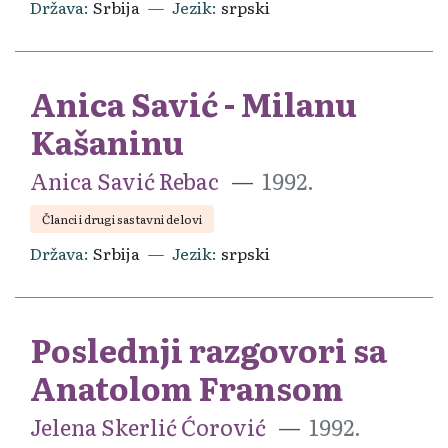
Država
Srbija
Jezik
srpski
Anica Savić - Milanu
Kašaninu
Anica Savić Rebac
1992.
Članci i drugi sastavni delovi
Država
Srbija
Jezik
srpski
Poslednji razgovori sa
Anatolom Fransom
Jelena Skerlić Ćorović
1992.