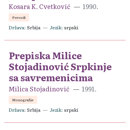
Kosara K. Cvetković
1990.
Prevodi
Država
Srbija
Jezik
srpski
Prepiska Milice
Stojadinović Srpkinje
sa savremenicima
Milica Stojadinović
1991.
Monografije
Država
Srbija
Jezik
srpski