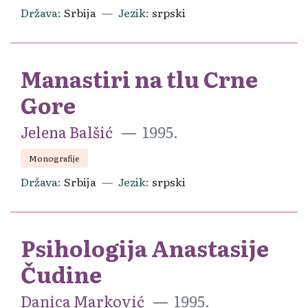
Država
Srbija
Jezik
srpski
Manastiri na tlu Crne
Gore
Jelena Balšić
1995.
Monografije
Država
Srbija
Jezik
srpski
Psihologija Anastasije
Čudine
Danica Marković
1995.