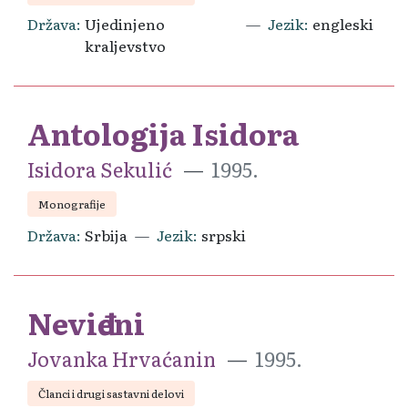
Država
Ujedinjeno
Jezik
engleski
kraljevstvo
Antologija Isidora
Isidora Sekulić
1995.
Monografije
Država
Srbija
Jezik
srpski
Neviđeni
Jovanka Hrvaćanin
1995.
Članci i drugi sastavni delovi