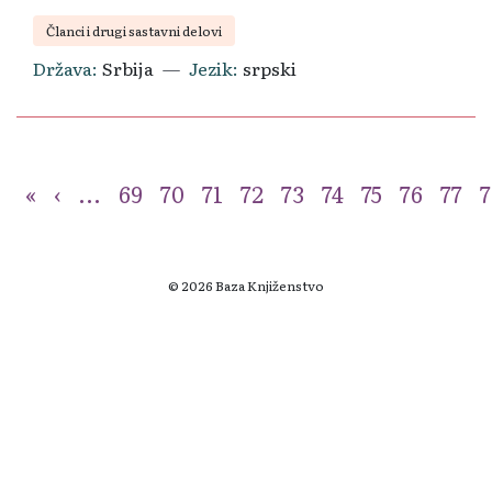
Članci i drugi sastavni delovi
Država
Srbija
Jezik
srpski
«
‹
...
69
70
71
72
73
74
75
76
77
7
© 2026 Baza Knjiženstvo