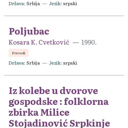
Država
Srbija
Jezik
srpski
Poljubac
Kosara K. Cvetković
1990.
Prevodi
Država
Srbija
Jezik
srpski
Iz kolebe u dvorove
gospodske : folklorna
zbirka Milice
Stojadinović Srpkinje