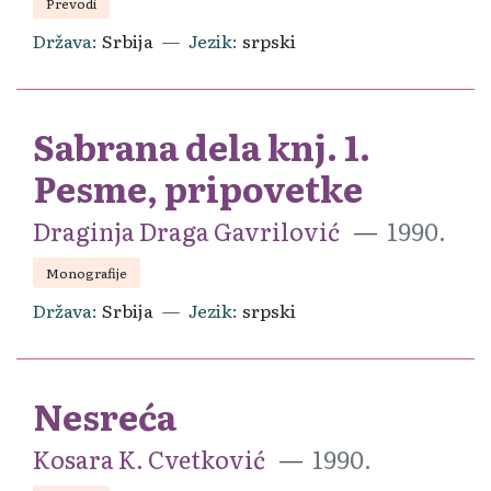
Prevodi
Država
Srbija
Jezik
srpski
Sabrana dela knj. 1.
Pesme, pripovetke
Draginja Draga Gavrilović
1990.
Monografije
Država
Srbija
Jezik
srpski
Nesreća
Kosara K. Cvetković
1990.