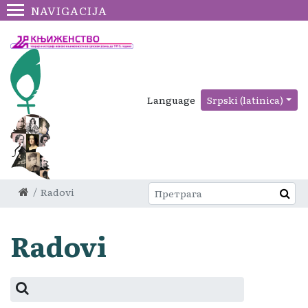
NAVIGACIJA
Language
Srpski (latinica)
Radovi
Radovi