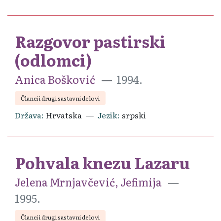
Razgovor pastirski
(odlomci)
Anica Bošković
1994.
Članci i drugi sastavni delovi
Država
Hrvatska
Jezik
srpski
Pohvala knezu Lazaru
Jelena Mrnjavčević, Jefimija
1995.
Članci i drugi sastavni delovi