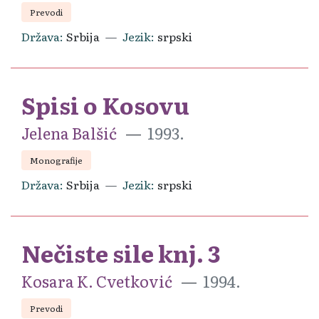
Prevodi
Država
Srbija
Jezik
srpski
Spisi o Kosovu
Jelena Balšić
1993.
Monografije
Država
Srbija
Jezik
srpski
Nečiste sile knj. 3
Kosara K. Cvetković
1994.
Prevodi