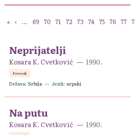
«
‹
...
69
70
71
72
73
74
75
76
77
7
Neprijatelji
Kosara K. Cvetković
1990.
Prevodi
Država
Srbija
Jezik
srpski
Na putu
Kosara K. Cvetković
1990.