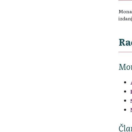
Monah
izdanj
Ra
Mon
Čla