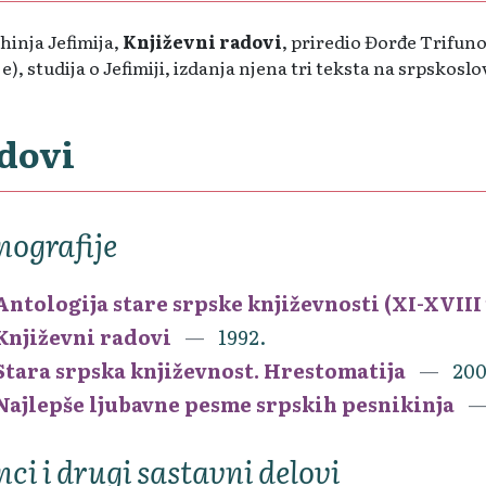
inja Jefimija,
Književni radovi
, priredio Đorđe Trifuno
e), studija o Jefimiji, izdanja njena tri teksta na srpskos
dovi
ografije
Antologija stare srpske književnosti (XI-XVIII
Književni radovi
1992.
Stara srpska književnost. Hrestomatija
200
Najlepše ljubavne pesme srpskih pesnikinja
nci i drugi sastavni delovi