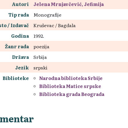
Autori
Jelena Mrnjavčević, Jefimija
Tip rada
Monografije
to / Izdavač
Kruševac / Bagdala
Godina
1992.
Žanr rada
poezija
Država
Srbija
Jezik
srpski
Biblioteke
Narodna biblioteka Srbije
Biblioteka Matice srpske
Biblioteka grada Beograda
mentar