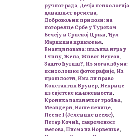
ручног рада
,
Дечја психологија
данашњег времена
,
Добровољни прилози: на
погорелце Србе у Турском
Бечеју и Српској Црњи
,
Ђул
Марикина прикажња
,
Еманципована: шаљива игра у
1 чину
,
Жена
,
Живот Исусов
,
Зашто ћутиш?
,
Из могa албума:
психолошке фотографије
,
Из
прошлости
,
Има ли право
Константин Брунер
,
Искрице
из свјетске књижевности
,
Кроника паланачког гробља
,
Меандери
,
Наше кевице
,
Песме I (Јеленине песме)
,
Петар Кочић, савременост
његова
,
Писма из Норвешке
,