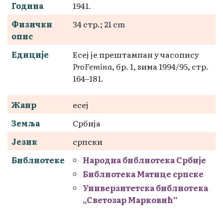
Година
1941.
Физички
34 стр.; 21 cm
опис
Едиције
Есеј је прештампан у часопису
ProFemina
, бр. 1, зима 1994/95, стр.
164–181.
Жанр
есеј
Земља
Србија
Језик
српски
Библиотеке
Народна библиотека Србије
Библиотека Матице српске
Универзитетска библиотека
„Светозар Марковић“