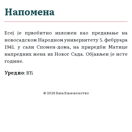
Напомена
Есеј је првобитно изложен као предавање на
новосадском Народном универзитету 5. фебруара
1941. у сали Спомен-дома, на приредби Матице
напредних жена из Новог Сада. Објављен је исте
године.
Уредио
: ВЂ
© 2026 База Књиженство