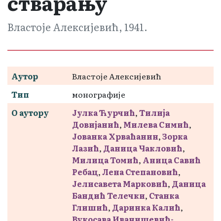
стварању
Властоје Алексијевић, 1941.
Аутор
Властоје Алексијевић
Тип
монографије
О аутору
Јулка Ћурчић
,
Тилија
Довијанић
,
Милева Симић
,
Јованка Хрваћанин
,
Зорка
Лазић
,
Даница Чакловић
,
Милица Томић
,
Аница Савић
Ребац
,
Лена Степановић
,
Јелисавета Марковић
,
Даница
Бандић Телечки
,
Станка
Глишић
,
Даринка Калић
,
Вукосава Иванишевић-