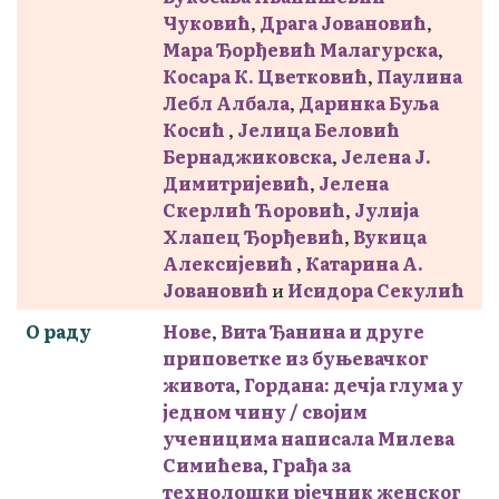
Чуковић
,
Драга Јовановић
,
Мара Ђорђевић Малагурска
,
Косара К. Цветковић
,
Паулина
Лебл Албала
,
Даринка Буља
Косић
,
Јелица Беловић
Бернаджиковска
,
Јелена Ј.
Димитријевић
,
Јелена
Скерлић Ћоровић
,
Јулија
Хлапец Ђорђевић
,
Вукица
Алексијевић
,
Катарина А.
Јовановић
и
Исидора Секулић
О раду
Нове
,
Вита Ђанина и друге
приповетке из буњевачког
живота
,
Гордана: дечја глума у
једном чину / својим
ученицима написала Милева
Симићева
,
Грађа за
технолошки рјечник женског