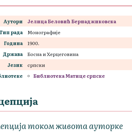
Аутори
Јелица Беловић Бернаджиковска
Тип рада
Монографије
Година
1900.
Држава
Босна и Херцеговина
Језик
српски
блиотеке
Библиотека Матице српске
цепција
цепција током живота ауторке