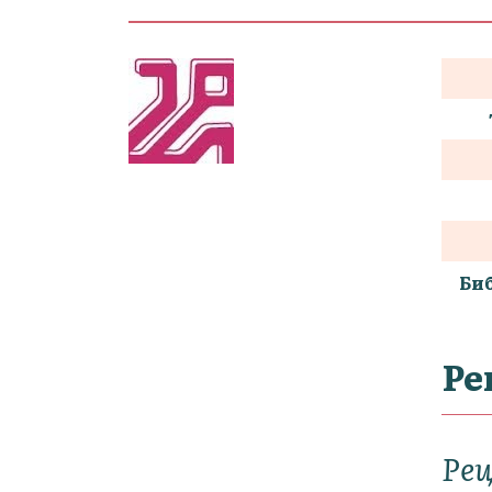
Би
Ре
Ре