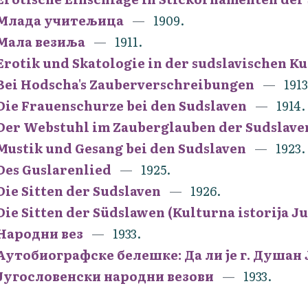
Млада учитељица
1909.
Мала везиља
1911.
Erotik und Skatologie in der sudslavischen K
Bei Hodscha's Zauberverschreibungen
1913
Die Frauenschurze bei den Sudslaven
1914.
Der Webstuhl im Zauberglauben der Sudslav
Mustik und Gesang bei den Sudslaven
1923.
Des Guslarenlied
1925.
Die Sitten der Sudslaven
1926.
Die Sitten der Südslawen (Kulturna istorija J
Народни вез
1933.
Аутобиографске белешке: Да ли је г. Душан
Југословенски народни везови
1933.