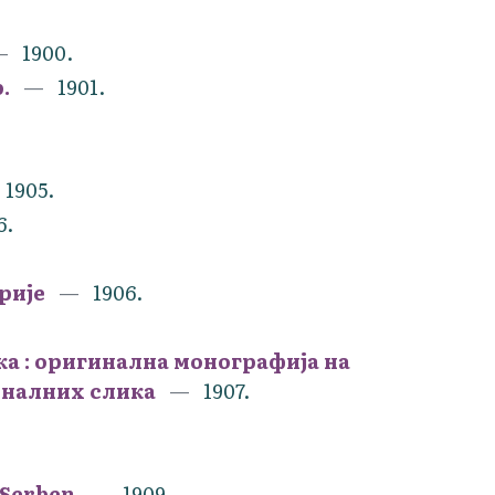
1900.
.
1901.
1905.
6.
рије
1906.
а : оригинална монографија на
гиналних слика
1907.
 Serben
1909.