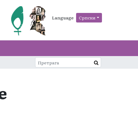
Language
Српски
е