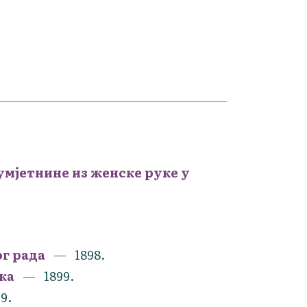
умјетнине из женске руке у
г рада
1898.
ка
1899.
9.