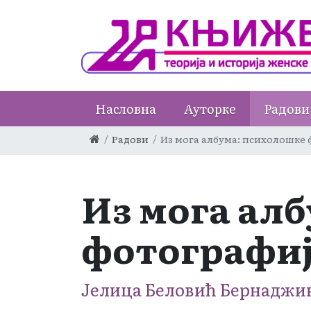
Насловна
Ауторке
Радови
Радови
Из могa албума: психолошке
Из могa ал
фотографи
Јелица Беловић Бернаджи