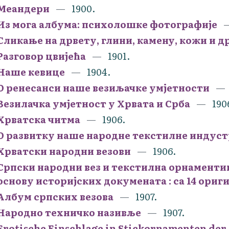
Меандери
1900.
Из могa албума: психолошке фотографије
Сликање на дрвету, глини, камену, кожи и др
Разговор цвијећа
1901.
Наше кевице
1904.
О ренесанси наше везиљачке умjетности
Везилачка умјетност у Хрвата и Срба
190
Хрватска читма
1906.
О развитку наше народне текстилне индуст
Хрватски народни везови
1906.
Српски народни вез и текстилна орнаментик
основу историјских докумената : са 14 ори
Албум српских везова
1907.
Народно техничко називље
1907.
Erotische Einschlage in Stickornamenten der