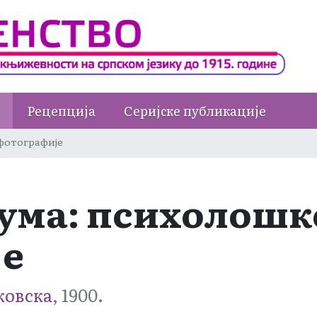
Рецепција
Серијске публикације
 фотографије
бума: психолошк
је
ковска
, 1900.