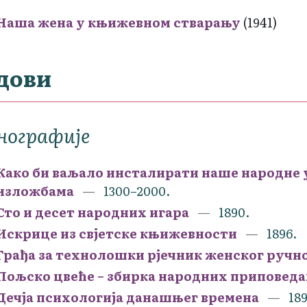
Наша жена у књижевном стварању
(1941)
дови
нографије
Како би ваљало инсталирати наше народне 
изложбама
1300–2000.
Сто и десет народних игара
1890.
Искрице из свјетске књижевности
1896.
Грађа за технолошки рјечник женског ручно
Пољско цвеће – збирка народних приповеда
Дечја психологија данашњег времена
189