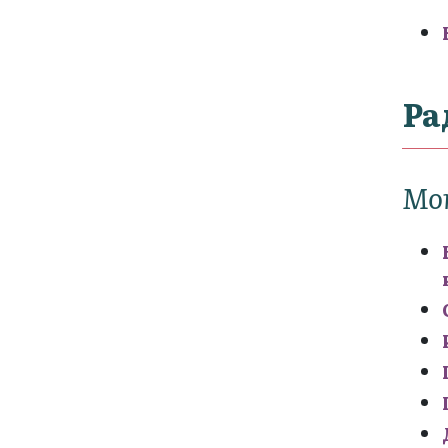
Ра
Мо