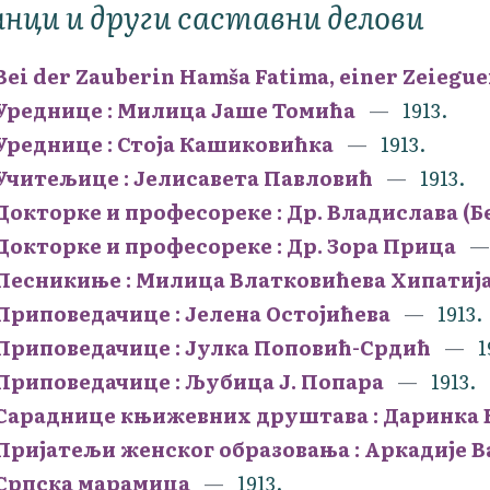
нци и други саставни делови
Bei der Zauberin Hamša Fatima, einer Zeiegu
Уреднице : Милица Јаше Томића
1913.
Уреднице : Стоја Кашиковићка
1913.
Учитељице : Јелисавета Павловић
1913.
Докторке и професореке : Др. Владислава (Б
Докторке и професореке : Др. Зора Прица
Песникиње : Милица Влатковићева Хипатиј
Приповедачице : Јелена Остојићева
1913.
Приповедачице : Јулка Поповић-Срдић
1
Приповедачице : Љубица Ј. Попара
1913.
Сараднице књижевних друштава : Даринка 
Пријатељи женског образовања : Аркадије 
Српска марамица
1913.