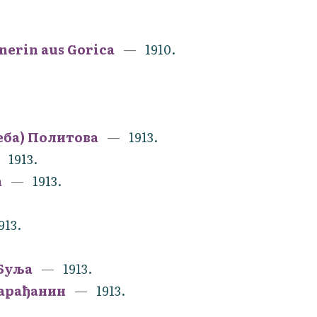
enerin aus Gorica
1910.
еба) Политова
1913.
1913.
а
1913.
913.
Буља
1913.
Варађанин
1913.