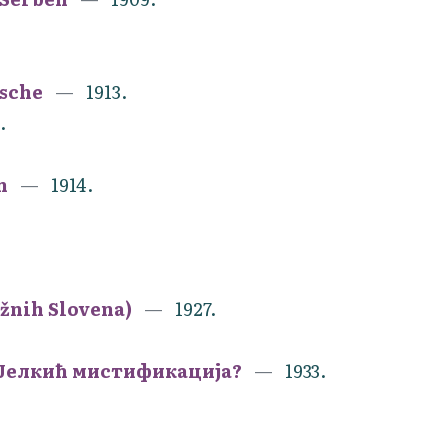
usche
1913.
.
en
1914.
užnih Slovena)
1927.
 Јелкић мистификација?
1933.