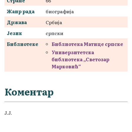
Стране
66
Жанр рада
биографија
Држава
Србија
Језик
српски
Библиотеке
Библиотека Матице српске
Универзитетска
библиотека „Светозар
Марковић“
Коментар
J.J.