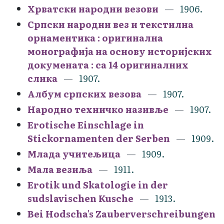
Хрватски народни везови
1906.
Српски народни вез и текстилна
орнаментика : оригинална
монографија на основу историјских
докумената : са 14 оригиналних
слика
1907.
Албум српских везова
1907.
Народно техничко називље
1907.
Erotische Einschlage in
Stickornamenten der Serben
1909.
Млада учитељица
1909.
Мала везиља
1911.
Erotik und Skatologie in der
sudslavischen Kusche
1913.
Bei Hodscha's Zauberverschreibungen