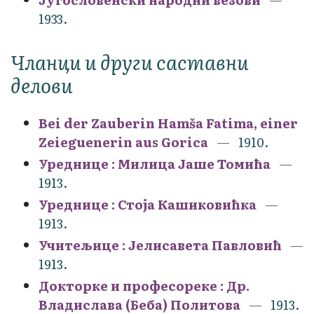
1933.
Чланци и други саставни
делови
Bei der Zauberin Hamša Fatima, einer
Zeieguenerin aus Gorica
1910.
Уреднице : Милица Јаше Томића
1913.
Уреднице : Стоја Кашиковићка
1913.
Учитељице : Јелисавета Павловић
1913.
Докторке и професореке : Др.
Владислава (Беба) Политова
1913.