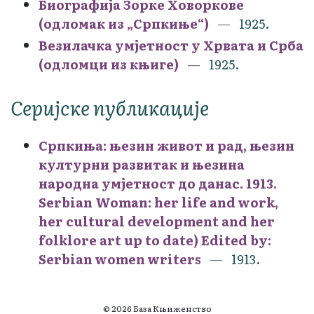
Биографија Зорке Ховоркове
(одломак из „Српкиње“)
1925.
Везилачка умјетност у Хрвата и Срба
(одломци из књиге)
1925.
Серијске публикације
Српкиња: њезин живот и рад, њезин
културни развитак и њезина
народна умјетност до данас. 1913.
Serbian Woman: her life and work,
her cultural development and her
folklore art up to date) Edited by:
Serbian women writers
1913.
© 2026 База Књиженство