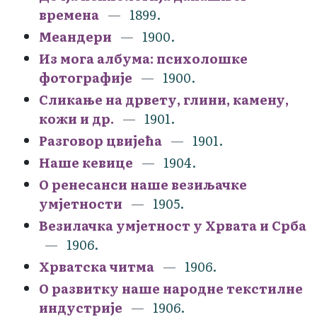
времена
1899.
Меандери
1900.
Из могa албума: психолошке
фотографије
1900.
Сликање на дрвету, глини, камену,
кожи и др.
1901.
Разговор цвијећа
1901.
Наше кевице
1904.
О ренесанси наше везиљачке
умjетности
1905.
Везилачка умјетност у Хрвата и Срба
1906.
Хрватска читма
1906.
О развитку наше народне текстилне
индустрије
1906.