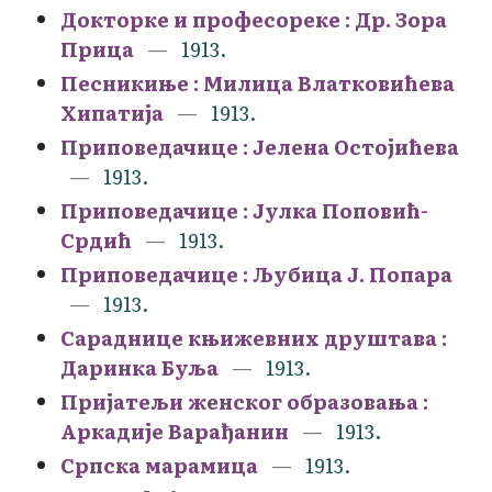
Докторке и професореке : Др. Зора
Прица
1913.
Песникиње : Милица Влатковићева
Хипатија
1913.
Приповедачице : Јелена Остојићева
1913.
Приповедачице : Јулка Поповић-
Срдић
1913.
Приповедачице : Љубица Ј. Попара
1913.
Сараднице књижевних друштава :
Даринка Буља
1913.
Пријатељи женског образовања :
Аркадије Варађанин
1913.
Српска марамица
1913.