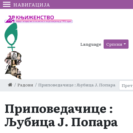
НАВИГАЦИЈА
Language
Српски
Радови
Приповедачице : Љубица Ј. Попара
Приповедачице :
Љубица Ј. Попара