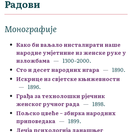
Радови
Монографије
Како би ваљало инсталирати наше
народне умјетнине из женске руке у
изложбама
1300–2000.
Сто и десет народних игара
1890.
Искрице из свјетске књижевности
1896.
Грађа за технолошки рјечник
женског ручног рада
1898.
Пољско цвеће – збирка народних
приповедака
1899.
Дечја психологија данашњег