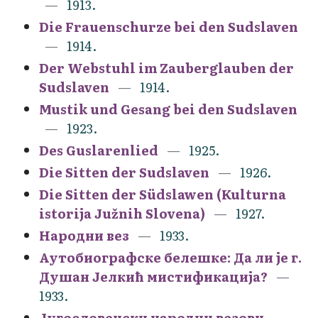
1913.
Die Frauenschurze bei den Sudslaven
1914.
Der Webstuhl im Zauberglauben der
Sudslaven
1914.
Mustik und Gesang bei den Sudslaven
1923.
Des Guslarenlied
1925.
Die Sitten der Sudslaven
1926.
Die Sitten der Südslawen (Kulturna
istorija Južnih Slovena)
1927.
Народни вез
1933.
Аутобиографске белешке: Да ли је г.
Душан Јелкић мистификација?
1933.
Југословенски народни везови