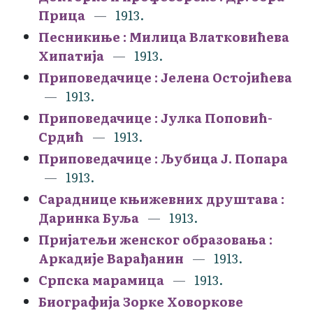
Прица
1913.
Песникиње : Милица Влатковићева
Хипатија
1913.
Приповедачице : Јелена Остојићева
1913.
Приповедачице : Јулка Поповић-
Срдић
1913.
Приповедачице : Љубица Ј. Попара
1913.
Сараднице књижевних друштава :
Даринка Буља
1913.
Пријатељи женског образовања :
Аркадије Варађанин
1913.
Српска марамица
1913.
Биографија Зорке Ховоркове