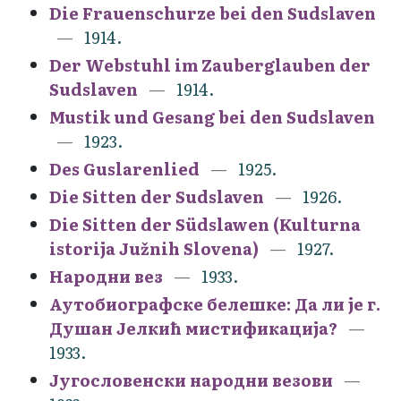
Die Frauenschurze bei den Sudslaven
1914.
Der Webstuhl im Zauberglauben der
Sudslaven
1914.
Mustik und Gesang bei den Sudslaven
1923.
Des Guslarenlied
1925.
Die Sitten der Sudslaven
1926.
Die Sitten der Südslawen (Kulturna
istorija Južnih Slovena)
1927.
Народни вез
1933.
Аутобиографске белешке: Да ли је г.
Душан Јелкић мистификација?
1933.
Југословенски народни везови