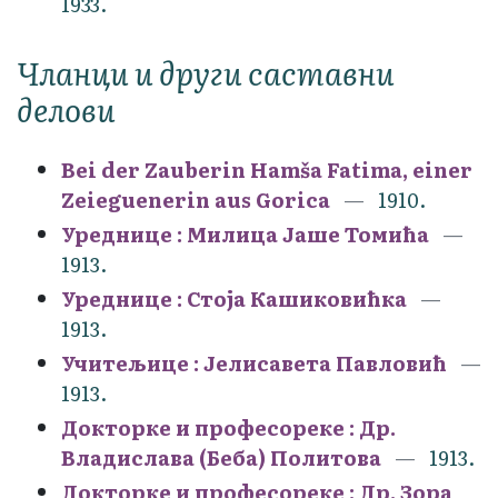
1933.
Чланци и други саставни
делови
Bei der Zauberin Hamša Fatima, einer
Zeieguenerin aus Gorica
1910.
Уреднице : Милица Јаше Томића
1913.
Уреднице : Стоја Кашиковићка
1913.
Учитељице : Јелисавета Павловић
1913.
Докторке и професореке : Др.
Владислава (Беба) Политова
1913.
Докторке и професореке : Др. Зора