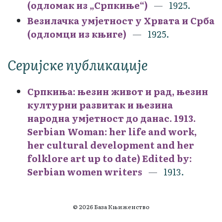
(одломак из „Српкиње“)
1925.
Везилачка умјетност у Хрвата и Срба
(одломци из књиге)
1925.
Серијске публикације
Српкиња: њезин живот и рад, њезин
културни развитак и њезина
народна умјетност до данас. 1913.
Serbian Woman: her life and work,
her cultural development and her
folklore art up to date) Edited by:
Serbian women writers
1913.
© 2026 База Књиженство