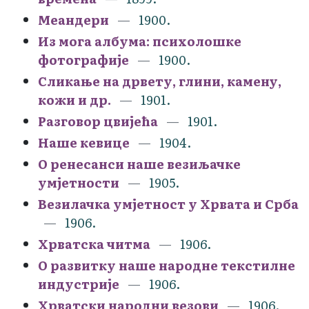
Меандери
1900.
Из могa албума: психолошке
фотографије
1900.
Сликање на дрвету, глини, камену,
кожи и др.
1901.
Разговор цвијећа
1901.
Наше кевице
1904.
О ренесанси наше везиљачке
умjетности
1905.
Везилачка умјетност у Хрвата и Срба
1906.
Хрватска читма
1906.
О развитку наше народне текстилне
индустрије
1906.
Хрватски народни везови
1906.