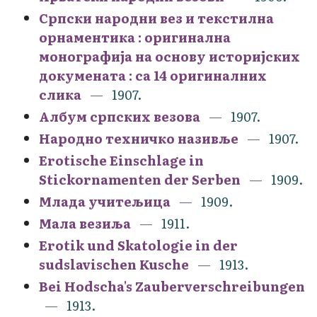
Српски народни вез и текстилна
орнаментика : оригинална
монографија на основу историјских
докумената : са 14 оригиналних
слика
1907.
Албум српских везова
1907.
Народно техничко називље
1907.
Erotische Einschlage in
Stickornamenten der Serben
1909.
Млада учитељица
1909.
Мала везиља
1911.
Erotik und Skatologie in der
sudslavischen Kusche
1913.
Bei Hodscha's Zauberverschreibungen
1913.