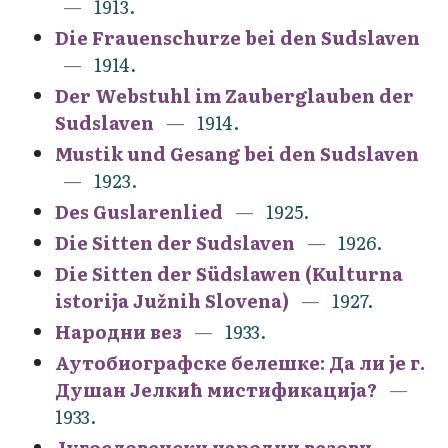
1913.
Die Frauenschurze bei den Sudslaven
1914.
Der Webstuhl im Zauberglauben der
Sudslaven
1914.
Mustik und Gesang bei den Sudslaven
1923.
Des Guslarenlied
1925.
Die Sitten der Sudslaven
1926.
Die Sitten der Südslawen (Kulturna
istorija Južnih Slovena)
1927.
Народни вез
1933.
Аутобиографске белешке: Да ли је г.
Душан Јелкић мистификација?
1933.
Југословенски народни везови