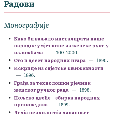
Радови
Монографије
Како би ваљало инсталирати наше
народне умјетнине из женске руке у
изложбама
1300–2000.
Сто и десет народних игара
1890.
Искрице из свјетске књижевности
1896.
Грађа за технолошки рјечник
женског ручног рада
1898.
Пољско цвеће – збирка народних
приповедака
1899.
Дечја психологија данашњег