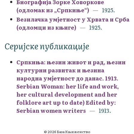
Биографија Зорке Ховоркове
(одломак из „Српкиње“)
1925.
Везилачка умјетност у Хрвата и Срба
(одломци из књиге)
1925.
Серијске публикације
Српкиња: њезин живот и рад, њезин
културни развитак и њезина
народна умјетност до данас. 1913.
Serbian Woman: her life and work,
her cultural development and her
folklore art up to date) Edited by:
Serbian women writers
1913.
© 2026 База Књиженство