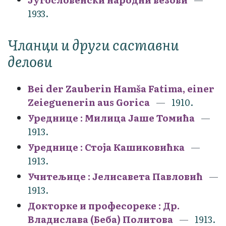
1933.
Чланци и други саставни
делови
Bei der Zauberin Hamša Fatima, einer
Zeieguenerin aus Gorica
1910.
Уреднице : Милица Јаше Томића
1913.
Уреднице : Стоја Кашиковићка
1913.
Учитељице : Јелисавета Павловић
1913.
Докторке и професореке : Др.
Владислава (Беба) Политова
1913.