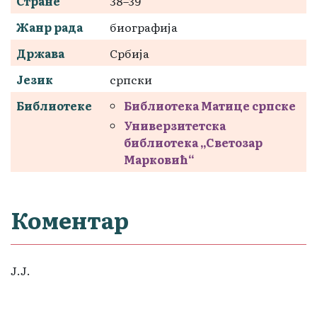
Стране
38–39
Жанр рада
биографија
Држава
Србија
Језик
српски
Библиотеке
Библиотека Матице српске
Универзитетска
библиотека „Светозар
Марковић“
Коментар
Ј.Ј.