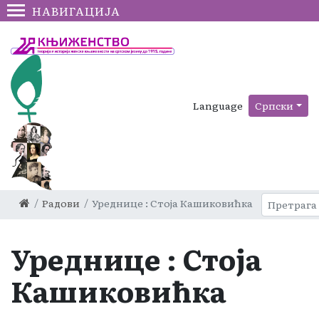
НАВИГАЦИЈА
Language
Српски
Радови
Уреднице : Стоја Кашиковићка
Уреднице : Стоја
Кашиковићка