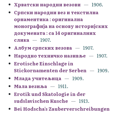
Хрватски народни везови
1906.
Српски народни вез и текстилна
орнаментика : оригинална
монографија на основу историјских
докумената : са 14 оригиналних
слика
1907.
Албум српских везова
1907.
Народно техничко називље
1907.
Erotische Einschlage in
Stickornamenten der Serben
1909.
Млада учитељица
1909.
Мала везиља
1911.
Erotik und Skatologie in der
sudslavischen Kusche
1913.
Bei Hodscha's Zauberverschreibungen