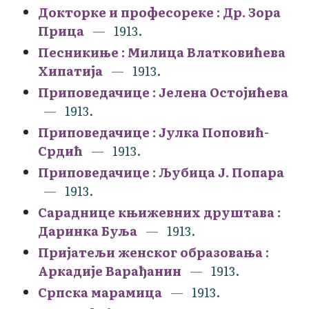
Докторке и професореке : Др. Зора
Прица
1913.
Песникиње : Милица Влатковићева
Хипатија
1913.
Приповедачице : Јелена Остојићева
1913.
Приповедачице : Јулка Поповић-
Срдић
1913.
Приповедачице : Љубица Ј. Попара
1913.
Сараднице књижевних друштава :
Даринка Буља
1913.
Пријатељи женског образовања :
Аркадије Варађанин
1913.
Српска марамица
1913.