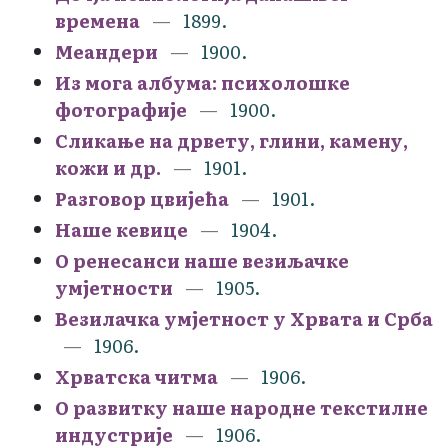
времена
1899.
Меандери
1900.
Из могa албума: психолошке
фотографије
1900.
Сликање на дрвету, глини, камену,
кожи и др.
1901.
Разговор цвијећа
1901.
Наше кевице
1904.
О ренесанси наше везиљачке
умjетности
1905.
Везилачка умјетност у Хрвата и Срба
1906.
Хрватска читма
1906.
О развитку наше народне текстилне
индустрије
1906.