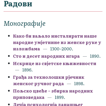
Радови
Монографије
Како би ваљало инсталирати наше
народне умјетнине из женске руке у
изложбама
1300–2000.
Сто и десет народних игара
1890.
Искрице из свјетске књижевности
1896.
Грађа за технолошки рјечник
женског ручног рада
1898.
Пољско цвеће – збирка народних
приповедака
1899.
Дечја психологија данашњег