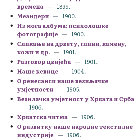
времена
1899.
Меандери
1900.
Из могa албума: психолошке
фотографије
1900.
Сликање на дрвету, глини, камену,
кожи и др.
1901.
Разговор цвијећа
1901.
Наше кевице
1904.
О ренесанси наше везиљачке
умjетности
1905.
Везилачка умјетност у Хрвата и Срба
1906.
Хрватска читма
1906.
О развитку наше народне текстилне
индустрије
1906.