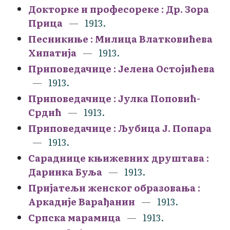
Докторке и професореке : Др. Зора
Прица
1913.
Песникиње : Милица Влатковићева
Хипатија
1913.
Приповедачице : Јелена Остојићева
1913.
Приповедачице : Јулка Поповић-
Срдић
1913.
Приповедачице : Љубица Ј. Попара
1913.
Сараднице књижевних друштава :
Даринка Буља
1913.
Пријатељи женског образовања :
Аркадије Варађанин
1913.
Српска марамица
1913.