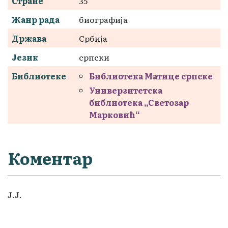
Стране
35
Жанр рада
биографија
Држава
Србија
Језик
српски
Библиотеке
Библиотека Матице српске
Универзитетска
библиотека „Светозар
Марковић“
Коментар
Ј.Ј.