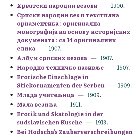
Хрватски народни везови
1906.
Српски народни вез и текстилна
орнаментика : оригинална
монографија на основу историјских
докумената : са 14 оригиналних
слика
1907.
Албум српских везова
1907.
Народно техничко називље
1907.
Erotische Einschlage in
Stickornamenten der Serben
1909.
Млада учитељица
1909.
Мала везиља
1911.
Erotik und Skatologie in der
sudslavischen Kusche
1913.
Bei Hodscha's Zauberverschreibungen