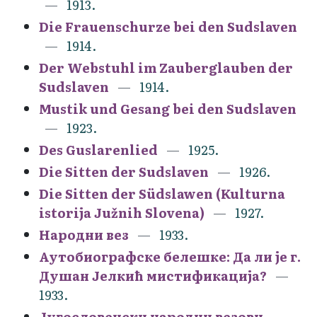
1913.
Die Frauenschurze bei den Sudslaven
1914.
Der Webstuhl im Zauberglauben der
Sudslaven
1914.
Mustik und Gesang bei den Sudslaven
1923.
Des Guslarenlied
1925.
Die Sitten der Sudslaven
1926.
Die Sitten der Südslawen (Kulturna
istorija Južnih Slovena)
1927.
Народни вез
1933.
Аутобиографске белешке: Да ли је г.
Душан Јелкић мистификација?
1933.
Југословенски народни везови