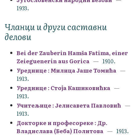
1933.
Чланци и други саставни
делови
Bei der Zauberin Hamša Fatima, einer
Zeieguenerin aus Gorica
1910.
Уреднице : Милица Јаше Томића
1913.
Уреднице : Стоја Кашиковићка
1913.
Учитељице : Јелисавета Павловић
1913.
Докторке и професореке : Др.
Владислава (Беба) Политова
1913.