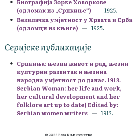
Биографија Зорке Ховоркове
(одломак из „Српкиње“)
1925.
Везилачка умјетност у Хрвата и Срба
(одломци из књиге)
1925.
Серијске публикације
Српкиња: њезин живот и рад, њезин
културни развитак и њезина
народна умјетност до данас. 1913.
Serbian Woman: her life and work,
her cultural development and her
folklore art up to date) Edited by:
Serbian women writers
1913.
© 2026 База Књиженство