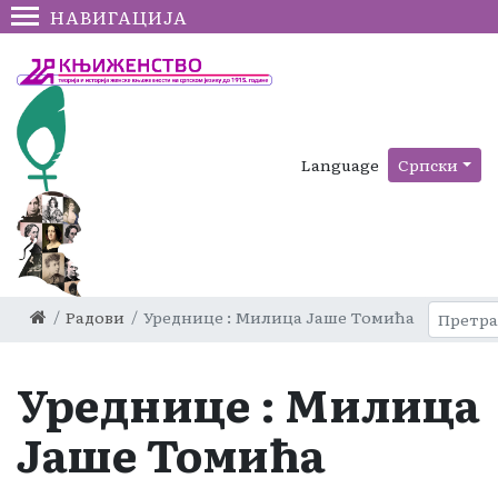
НАВИГАЦИЈА
Language
Српски
Радови
Уреднице : Милица Јаше Томића
Уреднице : Милица
Јаше Томића