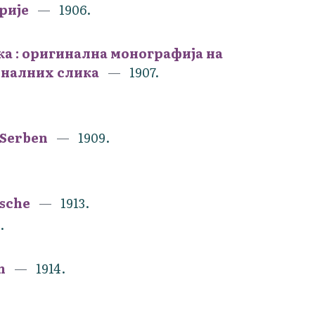
рије
1906.
а : оригинална монографија на
гиналних слика
1907.
 Serben
1909.
usche
1913.
.
en
1914.