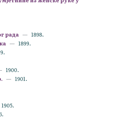
умјетнине из женске руке у
г рада
1898.
ка
1899.
9.
1900.
.
1901.
1905.
6.