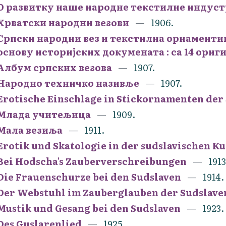
О развитку наше народне текстилне индуст
Хрватски народни везови
1906.
Српски народни вез и текстилна орнаментик
основу историјских докумената : са 14 ори
Албум српских везова
1907.
Народно техничко називље
1907.
Erotische Einschlage in Stickornamenten der
Млада учитељица
1909.
Мала везиља
1911.
Erotik und Skatologie in der sudslavischen K
Bei Hodscha's Zauberverschreibungen
1913
Die Frauenschurze bei den Sudslaven
1914.
Der Webstuhl im Zauberglauben der Sudslav
Mustik und Gesang bei den Sudslaven
1923.
Des Guslarenlied
1925.