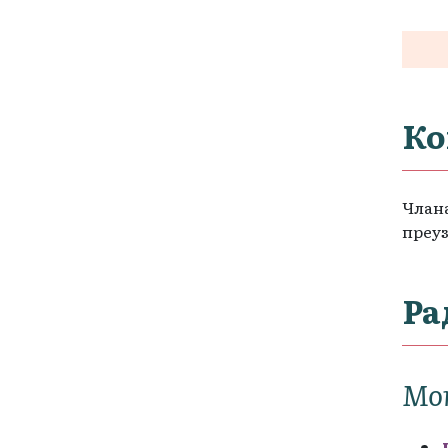
Ко
Члана
преуз
Ра
Мо