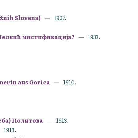
užnih Slovena)
1927.
 Јелкић мистификација?
1933.
enerin aus Gorica
1910.
еба) Политова
1913.
1913.