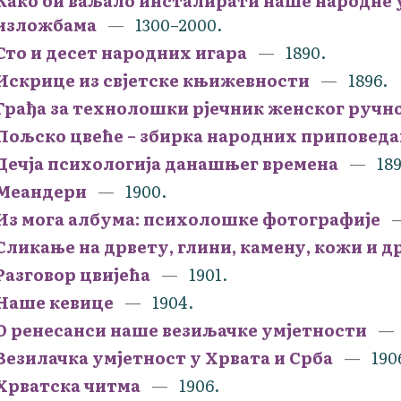
Како би ваљало инсталирати наше народне 
изложбама
1300–2000.
Сто и десет народних игара
1890.
Искрице из свјетске књижевности
1896.
Грађа за технолошки рјечник женског ручно
Пољско цвеће – збирка народних приповеда
Дечја психологија данашњег времена
189
Меандери
1900.
Из могa албума: психолошке фотографије
Сликање на дрвету, глини, камену, кожи и др
Разговор цвијећа
1901.
Наше кевице
1904.
О ренесанси наше везиљачке умjетности
Везилачка умјетност у Хрвата и Срба
190
Хрватска читма
1906.