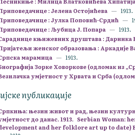
Песникиње : Милица Влатковићева Хипатиј
Приповедачице : Јелена Остојићева
1913.
Приповедачице : Јулка Поповић-Срдић
1
Приповедачице : Љубица Ј. Попара
1913.
Сараднице књижевних друштава : Даринка 
Пријатељи женског образовања : Аркадије 
Српска марамица
1913.
Биографија Зорке Ховоркове (одломак из „С
Везилачка умјетност у Хрвата и Срба (одлом
ијске публикације
Српкиња: њезин живот и рад, њезин култур
умјетност до данас. 1913. Serbian Woman: her
development and her folklore art up to date)