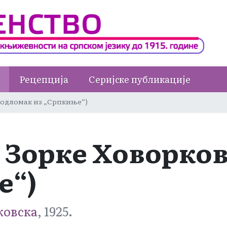
Рецепција
Серијске публикације
(одломак из „Српкиње“)
 Зорке Ховорков
е“)
ковска
, 1925.