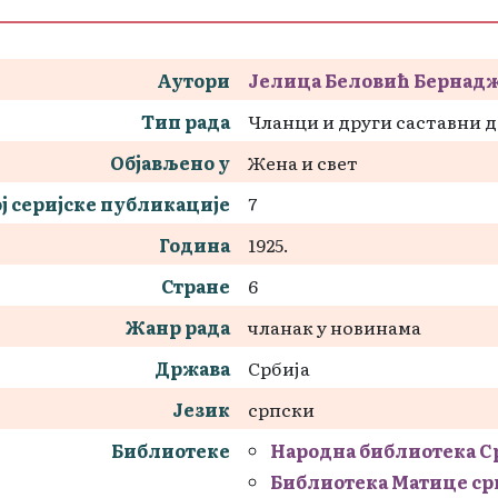
Аутори
Јелица Беловић Бернад
Тип рада
Чланци и други саставни 
Објављено у
Жена и свет
ј серијске публикације
7
Година
1925.
Стране
6
Жанр рада
чланак у новинама
Држава
Србија
Језик
српски
Библиотеке
Народна библиотека С
Библиотека Матице ср