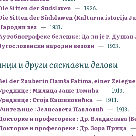
Die Sitten der Sudslaven
1926.
Die Sitten der Südslawen (Kulturna istorija J
Народни вез
1933.
Аутобиографске белешке: Да ли је г. Душан
Југословенски народни везови
1933.
нци и други саставни делови
Bei der Zauberin Hamša Fatima, einer Zeiegu
Уреднице : Милица Јаше Томића
1913.
Уреднице : Стоја Кашиковићка
1913.
Учитељице : Јелисавета Павловић
1913.
Докторке и професореке : Др. Владислава (Б
Докторке и професореке : Др. Зора Прица