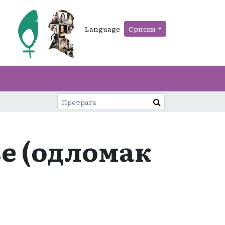
Language
Српски
е (одломак