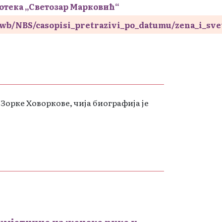
отека „Светозар Марковић“
s/wb/NBS/casopisi_pretrazivi_po_datumu/zena_i_sv
орке Ховоркове, чија биографија је