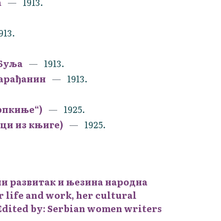
а
1913.
913.
Буља
1913.
Варађанин
1913.
рпкиње“)
1925.
ци из књиге)
1925.
ни развитак и њезина народна
 life and work, her cultural
 Edited by: Serbian women writers