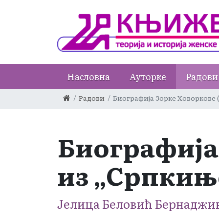
Насловна
Ауторке
Радови
Радови
Биографија Зорке Ховоркове 
Биографија
из „Српкињ
Јелица Беловић Бернаджи