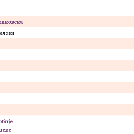
жиковска
делови
рбије
пске