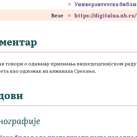
Универзитетска библи
Везе
https://digitalna.nb.r
ментар
к говори о одавању признања вишедеценијском раду З
ета као одломак из алманаха
Српкиња
.
дови
нографије