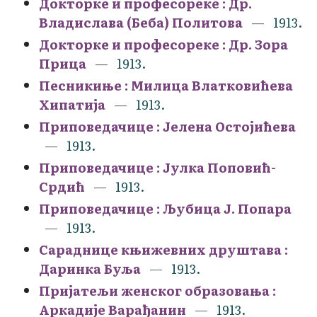
Докторке и професореке : Др.
Владислава (Беба) Политова
1913.
Докторке и професореке : Др. Зора
Прица
1913.
Песникиње : Милица Влатковићева
Хипатија
1913.
Приповедачице : Јелена Остојићева
1913.
Приповедачице : Јулка Поповић-
Срдић
1913.
Приповедачице : Љубица Ј. Попара
1913.
Сараднице књижевних друштава :
Даринка Буља
1913.
Пријатељи женског образовања :
Аркадије Варађанин
1913.