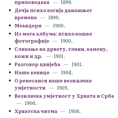
приповедака
1899.
Дечја психологија данашњег
времена
1899.
Меандери
1900.
Из могa албума: психолошке
фотографије
1900.
Сликање на дрвету, глини, камену,
кожи и др.
1901.
Разговор цвијећа
1901.
Наше кевице
1904.
О ренесанси наше везиљачке
умjетности
1905.
Везилачка умјетност у Хрвата и Срба
1906.
Хрватска читма
1906.