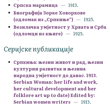
Српска марамица
1913.
Биографија Зорке Ховоркове
(одломак из „Српкиње“)
1925.
Везилачка умјетност у Хрвата и Срба
(одломци из књиге)
1925.
Серијске публикације
Српкиња: њезин живот и рад, њезин
културни развитак и њезина
народна умјетност до данас. 1913.
Serbian Woman: her life and work,
her cultural development and her
folklore art up to date) Edited by:
Serbian women writers
1913.