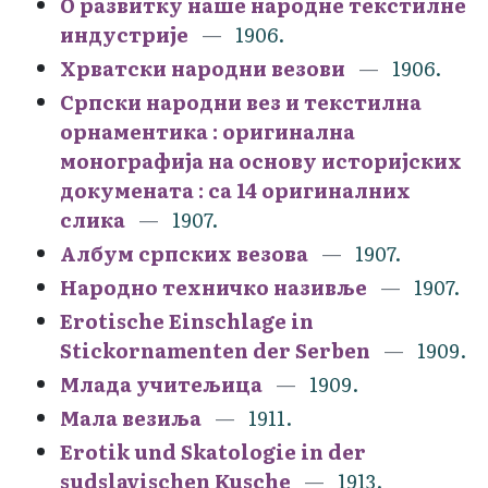
О развитку наше народне текстилне
индустрије
1906.
Хрватски народни везови
1906.
Српски народни вез и текстилна
орнаментика : оригинална
монографија на основу историјских
докумената : са 14 оригиналних
слика
1907.
Албум српских везова
1907.
Народно техничко називље
1907.
Erotische Einschlage in
Stickornamenten der Serben
1909.
Млада учитељица
1909.
Мала везиља
1911.
Erotik und Skatologie in der
sudslavischen Kusche
1913.