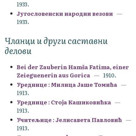
1933.
Југословенски народни везови
1933.
Чланци и други саставни
делови
Bei der Zauberin Hamša Fatima, einer
Zeieguenerin aus Gorica
1910.
Уреднице : Милица Јаше Томића
1913.
Уреднице : Стоја Кашиковићка
1913.
Учитељице : Јелисавета Павловић
1913.