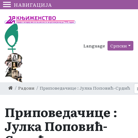
НАВИГАЦИЈА
Language
Српски
Радови
Приповедачице : Јулка Поповић-Срдић
Приповедачице :
Јулка Поповић-