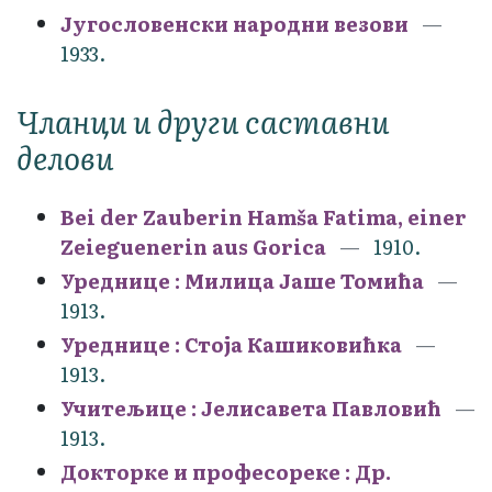
Југословенски народни везови
1933.
Чланци и други саставни
делови
Bei der Zauberin Hamša Fatima, einer
Zeieguenerin aus Gorica
1910.
Уреднице : Милица Јаше Томића
1913.
Уреднице : Стоја Кашиковићка
1913.
Учитељице : Јелисавета Павловић
1913.
Докторке и професореке : Др.