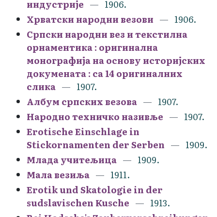
индустрије
1906.
Хрватски народни везови
1906.
Српски народни вез и текстилна
орнаментика : оригинална
монографија на основу историјских
докумената : са 14 оригиналних
слика
1907.
Албум српских везова
1907.
Народно техничко називље
1907.
Erotische Einschlage in
Stickornamenten der Serben
1909.
Млада учитељица
1909.
Мала везиља
1911.
Erotik und Skatologie in der
sudslavischen Kusche
1913.