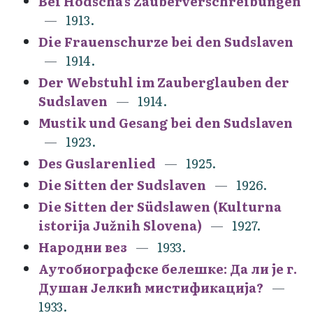
Bei Hodscha's Zauberverschreibungen
1913.
Die Frauenschurze bei den Sudslaven
1914.
Der Webstuhl im Zauberglauben der
Sudslaven
1914.
Mustik und Gesang bei den Sudslaven
1923.
Des Guslarenlied
1925.
Die Sitten der Sudslaven
1926.
Die Sitten der Südslawen (Kulturna
istorija Južnih Slovena)
1927.
Народни вез
1933.
Аутобиографске белешке: Да ли је г.
Душан Јелкић мистификација?
1933.