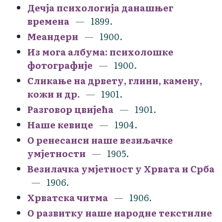
Дечја психологија данашњег
времена
1899.
Меандери
1900.
Из могa албума: психолошке
фотографије
1900.
Сликање на дрвету, глини, камену,
кожи и др.
1901.
Разговор цвијећа
1901.
Наше кевице
1904.
О ренесанси наше везиљачке
умjетности
1905.
Везилачка умјетност у Хрвата и Срба
1906.
Хрватска читма
1906.
О развитку наше народне текстилне