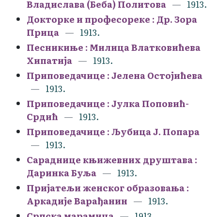
Владислава (Беба) Политова
1913.
Докторке и професореке : Др. Зора
Прица
1913.
Песникиње : Милица Влатковићева
Хипатија
1913.
Приповедачице : Јелена Остојићева
1913.
Приповедачице : Јулка Поповић-
Срдић
1913.
Приповедачице : Љубица Ј. Попара
1913.
Сараднице књижевних друштава :
Даринка Буља
1913.
Пријатељи женског образовања :
Аркадије Варађанин
1913.
Српска марамица
1913.