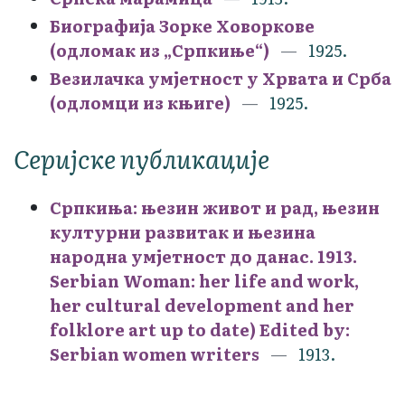
Биографија Зорке Ховоркове
(одломак из „Српкиње“)
1925.
Везилачка умјетност у Хрвата и Срба
(одломци из књиге)
1925.
Серијске публикације
Српкиња: њезин живот и рад, њезин
културни развитак и њезина
народна умјетност до данас. 1913.
Serbian Woman: her life and work,
her cultural development and her
folklore art up to date) Edited by:
Serbian women writers
1913.