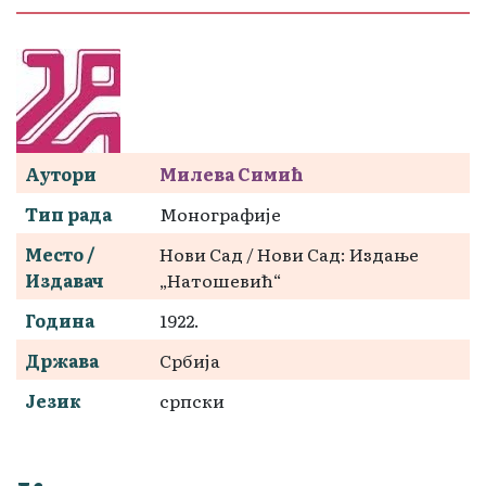
Аутори
Милева Симић
Тип рада
Монографије
Место /
Нови Сад / Нови Сад: Издање
Издавач
„Натошевић“
Година
1922.
Држава
Србија
Језик
српски