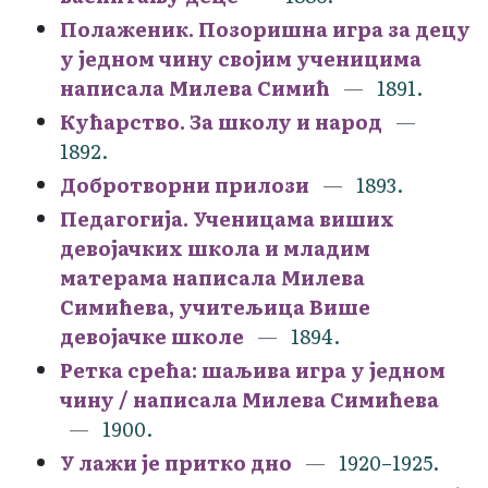
Полаженик. Позоришна игра за децу
у једном чину својим ученицима
написала Милева Симић
1891.
Кућарство. За школу и народ
1892.
Добротворни прилози
1893.
Педагогија. Ученицама виших
девојачких школа и младим
матерама написала Милева
Симићева, учитељица Више
девојачке школе
1894.
Ретка срећа: шаљива игра у једном
чину / написала Милева Симићева
1900.
У лажи је притко дно
1920–1925.