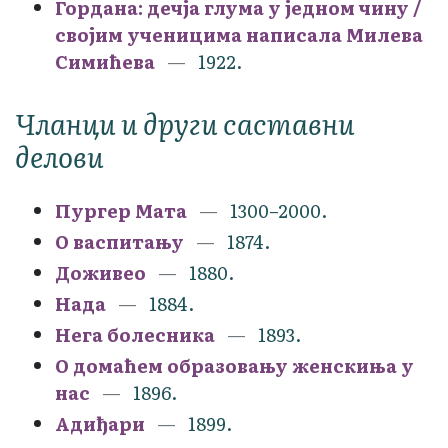
Гордана: дечја глума у једном чину /
својим ученицима написала Милева
Симићева
1922.
Чланци и други саставни
делови
Пургер Мата
1300–2000.
О васпитању
1874.
Доживео
1880.
Нада
1884.
Нега болесника
1893.
О домаћем образовању женскиња у
нас
1896.
Адиђари
1899.