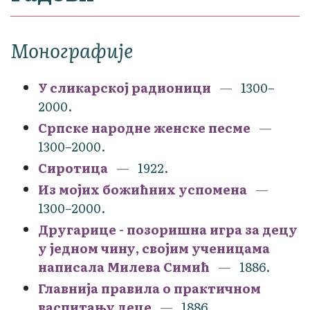
Монографије
У сликарској радионици
1300–
2000.
Српске народне женске песме
1300–2000.
Сиротица
1922.
Из мојих божићних успомена
1300–2000.
Другарице - позоришна игра за децу
у једном чину, својим ученицама
написала Милева Симић
1886.
Главнија правила о практичном
васпитању деце
1886.