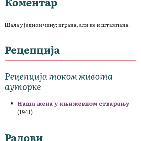
Коментар
Шала у једном чину; играна, али не и штампана.
Рецепција
Рецепција током живота
ауторке
Наша жена у књижевном стварању
(1941)
Радови