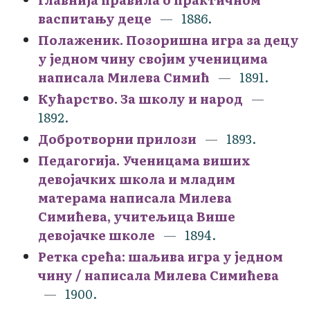
васпитању деце
1886.
Полаженик. Позоришна игра за децу
у једном чину својим ученицима
написала Милева Симић
1891.
Кућарство. За школу и народ
1892.
Добротворни прилози
1893.
Педагогија. Ученицама виших
девојачких школа и младим
матерама написала Милева
Симићева, учитељица Више
девојачке школе
1894.
Ретка срећа: шаљива игра у једном
чину / написала Милева Симићева
1900.