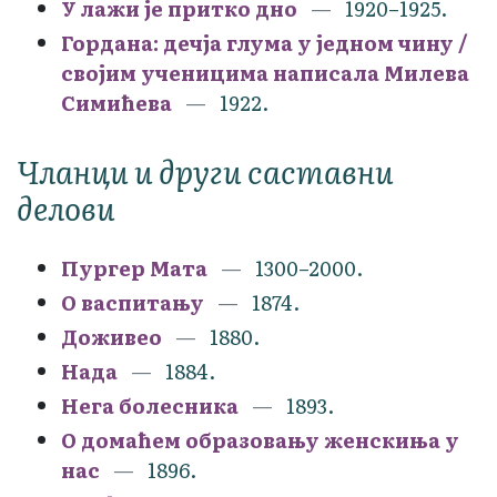
У лажи је притко дно
1920–1925.
Гордана: дечја глума у једном чину /
својим ученицима написала Милева
Симићева
1922.
Чланци и други саставни
делови
Пургер Мата
1300–2000.
О васпитању
1874.
Доживео
1880.
Нада
1884.
Нега болесника
1893.
О домаћем образовању женскиња у
нас
1896.