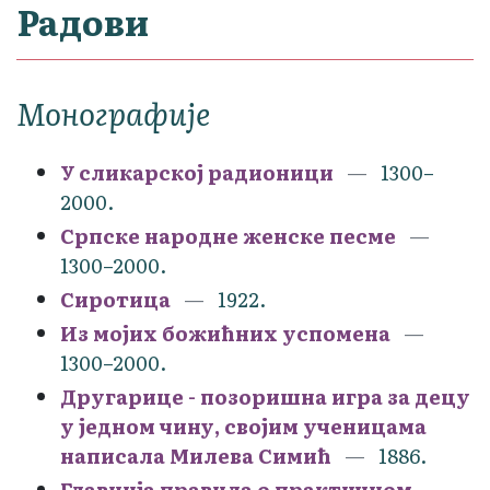
Радови
Монографије
У сликарској радионици
1300–
2000.
Српске народне женске песме
1300–2000.
Сиротица
1922.
Из мојих божићних успомена
1300–2000.
Другарице - позоришна игра за децу
у једном чину, својим ученицама
написала Милева Симић
1886.
Главнија правила о практичном