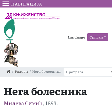
НАВИГАЦИЈА
Language
Српски
Радови
Нега болесника
Нега болесника
Милева Симић
, 1893.