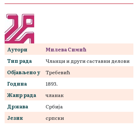
Аутори
Милева Симић
Тип рада
Чланци и други саставни делови
Објављено у
Требевић
Година
1893.
Жанр рада
чланак
Држава
Србија
Језик
српски