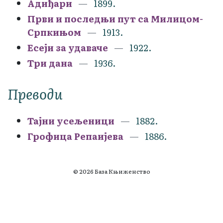
Адиђари
1899.
Први и последњи пут са Милицом-
Српкињом
1913.
Есеји за удаваче
1922.
Три дана
1936.
Преводи
Тајни усељеници
1882.
Грофица Репаијева
1886.
© 2026 База Књиженство