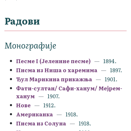
Радови
Монографије
Песме I (Јеленине песме)
1894.
Писма из Ниша о харемима
1897.
Ђул Марикина прикажња
1901.
Фати-султан/ Сафи-ханум/ Мејрем-
ханум
1907.
Нове
1912.
Американка
1918.
Писма из Солуна
1918.