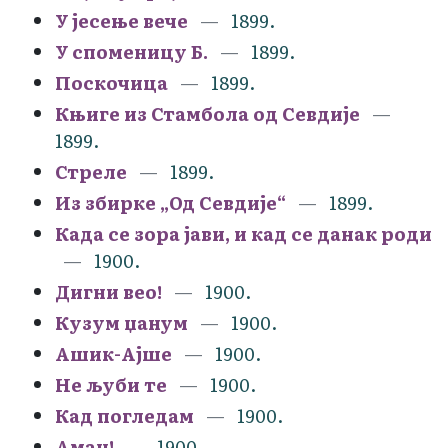
У јесење вече
1899.
У споменицу Б.
1899.
Поскочица
1899.
Књиге из Стамбола од Севдије
1899.
Стреле
1899.
Из збирке „Од Севдије“
1899.
Када се зора јави, и кад се данак роди
1900.
Дигни вео!
1900.
Кузум џанум
1900.
Ашик-Ајше
1900.
Не љуби те
1900.
Кад погледам
1900.
Аман!
1900.