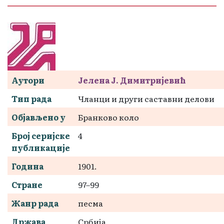
Аутори
Јелена Ј. Димитријевић
Тип рада
Чланци и други саставни делови
Објављено у
Бранково коло
Број серијске
4
публикације
Година
1901.
Стране
97–99
Жанр рада
песма
Држава
Србија