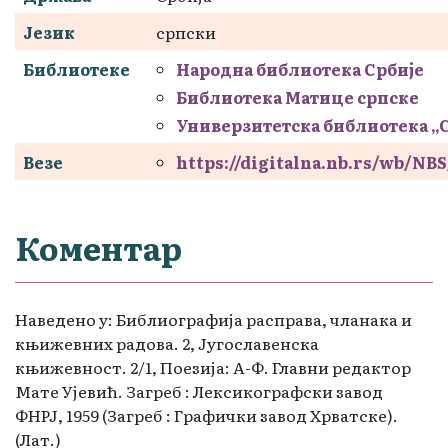
Језик
српски
Библиотеке
Народна библиотека Србије
Библиотека Матице српске
Универзитетска библиотека „
Везе
https://digitalna.nb.rs/wb/N
Коментар
Наведено у: Библиографија расправа, чланака и
књижевних радова. 2, Југославенска
књижевност. 2/1, Поезија: А-Ф. Главни редактор
Мате Ујевић. Загреб : Лексикографски завод
ФНРЈ, 1959 (Загреб : Графички завод Хрватске).
(Лат.)