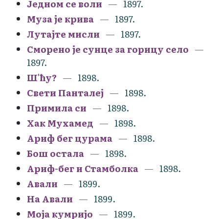
Једном се воли
1897.
Муза је крива
1897.
Лутајте мисли
1897.
Сморено је сунце за горицу село
1897.
Ш'ћу?
1898.
Свети Панталеј
1898.
Примила си
1898.
Хак Мухамед
1898.
Ариф бег цурама
1898.
Бош остала
1898.
Ариф-бег и Стамболка
1898.
Авали
1899.
На Авали
1899.
Моја кумријо
1899.