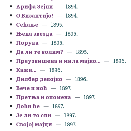
Арифа Зејни
1894.
О Византијо!
1894.
Сећање
1895.
Њена звезда
1895.
Порука
1895.
Да ли те волим?
1895.
Преузвишена и мила мајко...
1896.
Кажи...
1896.
Дилбер девојко
1896.
Вече и ноћ
1897.
Претња и опомена
1897.
Доћи ће
1897.
Је ли то син
1897.
Својој мајци
1897.