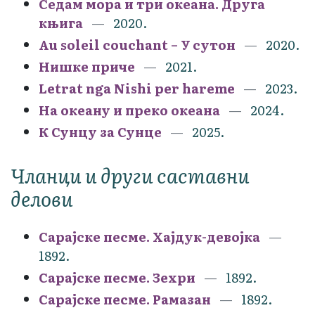
Седам мора и три океана. Друга
књига
2020.
Au soleil couchant – У сутон
2020.
Нишке приче
2021.
Letrat nga Nishi per hareme
2023.
На океану и преко океана
2024.
К Сунцу за Сунце
2025.
Чланци и други саставни
делови
Сарајске песме. Хајдук-девојка
1892.
Сарајске песме. Зехри
1892.
Сарајске песме. Рамазан
1892.