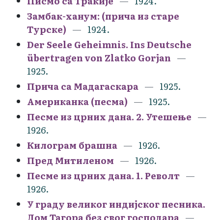
Писмо са Тракије
1924.
Замбак-ханум: (прича из старе
Турске)
1924.
Der Seele Geheimnis. Ins Deutsche
übertragen von Zlatko Gorjan
1925.
Прича са Мадагаскара
1925.
Американка (песма)
1925.
Песме из црних дана. 2. Утешење
1926.
Килограм брашна
1926.
Пред Митиленом
1926.
Песме из црних дана. 1. Револт
1926.
У граду великог индијског песника.
Дом Тагора без свог господара