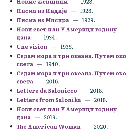
Новые женщины
1928.
Писма из Индије
1928.
Писма из Мисира
1929.
Нови свет или У Америци годину
дана
1934.
Une vision
1936.
Седам мора и три океана. Путем око
света
1940.
Седам мора и три океана. Путем око
света
2016.
Lettere da Salonicco
2018.
Letters from Salonika
2018.
Нови свет или У Америци годину
дана
2019.
The American Woman
2020.