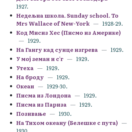
1927.
Недељна школа. Sunday school. To
Mrs Wallace of New-York
1928-29.
Код Мисиз Хес (Писмо из Америке)
1929.
На Гангу кад сунце изгрева
1929.
У мој земан и с'г
1929.
Утеха
1929.
На броду
1929.
Океан
1929-30.
Писма из Лондона
1929.
Писма из Париза
1929.
Позивање
1930.
На Тихом океану (Белешке с пута)
1930.