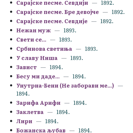
Сарајске песме. Севдији
1892.
Сарајске песме. Бре девојче
1892.
Сарајске песме. Севдије
1892.
Нежан муж
1893.
Свети се...
1893.
Србинова светиња
1893.
У славу Ниша
1893.
Завист
1894.
Бесу ми даде...
1894.
Унутрна-Бени (Не заборави ме...)
1894.
Зарифа Арифи
1894.
Заклетва
1894.
Лири
1894.
Божанска љубав
1894.