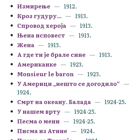
Измирење
1912.
Кроз гудуру...
1913.
Спровод хероја
1913.
Њена исповест
1913.
Жена
1913.
А где ти је брале сине
1913.
Американке
1923.
Monsieur le baron
1923.
У Америци „нешто се догодило“
1924.
Смрт на океану. Балада
1924-25.
У нашем врту
1924-25.
Песма о мени
1924-25.
Писма из Атине
1924.