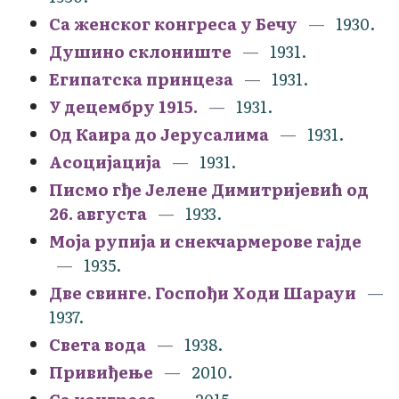
Са женског конгреса у Бечу
1930.
Душино склониште
1931.
Египатска принцеза
1931.
У децембру 1915.
1931.
Од Каира до Јерусалима
1931.
Асоцијација
1931.
Писмо гђе Јелене Димитријевић од
26. августа
1933.
Моја рупија и снекчармерове гајде
1935.
Две свинге. Госпођи Ходи Шарауи
1937.
Света вода
1938.
Привиђење
2010.