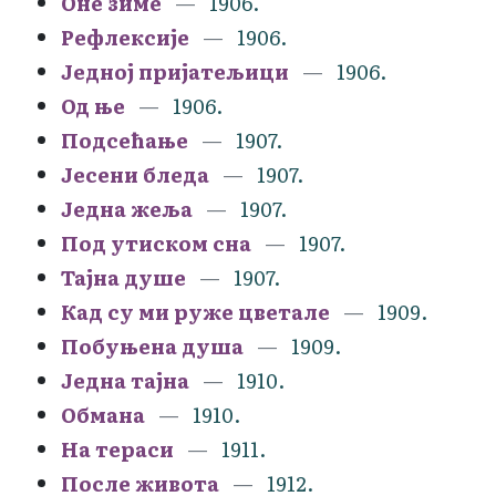
Оне зиме
1906.
Рефлексије
1906.
Једној пријатељици
1906.
Од ње
1906.
Подсећање
1907.
Јесени бледа
1907.
Једна жеља
1907.
Под утиском сна
1907.
Тајна душе
1907.
Кад су ми руже цветале
1909.
Побуњена душа
1909.
Једна тајна
1910.
Обмана
1910.
На тераси
1911.
После живота
1912.