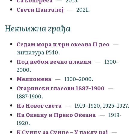
Са конгреса
2015.
Свети Панталеј
2021.
Некњижна грађа
Седам мора и три океана II део
сигнатура Р540.
Под небом вечно плавим
1300–
2000.
Мелпомена
1300–2000.
Старински гласови 1887–1900
1887-1900.
Из Новог света
1919–1920, 1925–1927.
На Океану и Преко Океана
1919-
1920.
К Сунцу за Сунце – У паклу рај