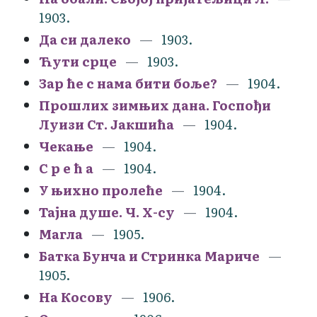
1903.
Да си далеко
1903.
Ћути срце
1903.
Зар ће с нама бити боље?
1904.
Прошлих зимњих дана. Госпођи
Луизи Ст. Јакшића
1904.
Чекање
1904.
С р е ћ а
1904.
У њихно пролеће
1904.
Тајна душе. Ч. Х-су
1904.
Магла
1905.
Батка Бунча и Стринка Мариче
1905.
На Косову
1906.