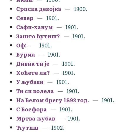
Српска девојка
1900.
Север
1901.
Сафи-ханум
1901.
Зашто ћутиш?
1901.
Оф!
1901.
Бурма
1901.
Дивна ти је
1901.
Хоћете ли?
1901.
У љубави
1901.
Ти си волела
1901.
На Белом брегу 1893 год.
1901.
С Босфора
1901.
Мртва љубав
1901.
Ћутиш
1902.