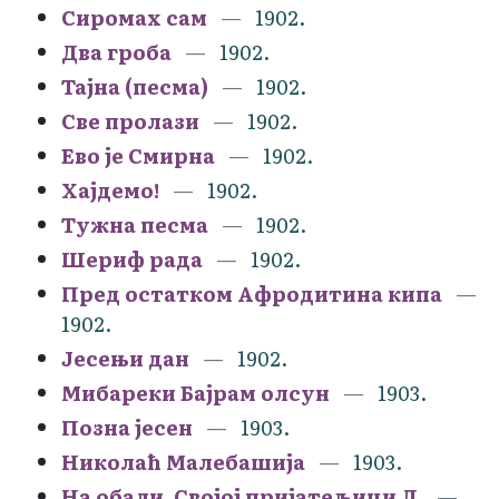
Сиромах сам
1902.
Два гроба
1902.
Тајна (песма)
1902.
Све пролази
1902.
Ево је Смирна
1902.
Хајдемо!
1902.
Тужна песма
1902.
Шериф рада
1902.
Пред остатком Афродитина кипа
1902.
Јесењи дан
1902.
Мибареки Бајрам олсун
1903.
Позна јесен
1903.
Николаћ Малебашија
1903.
На обали. Својој пријатељици Л.