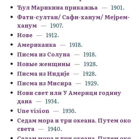
Ђул Марикина прикажња
1901.
Фати-султан/ Сафи-ханум/ Мејрем-
ханум
1907.
Нове
1912.
Американка
1918.
Писма из Солуна
1918.
Новые женщины
1928.
Писма из Индије
1928.
Писма из Мисира
1929.
Нови свет или У Америци годину
дана
1934.
Une vision
1936.
Седам мора и три океана. Путем око
света
1940.
Седам мора и три океана. Путем око