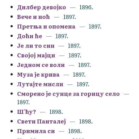
Дилбер девојко
1896.
Вече и ноћ
1897.
Претња и опомена
1897.
Доћи ће
1897.
Је ли то син
1897.
Својој мајци
1897.
Једном се воли
1897.
Муза је крива
1897.
Лутајте мисли
1897.
Сморено је сунце за горицу село
1897.
Ш'ћу?
1898.
Свети Панталеј
1898.
Примила си
1898.