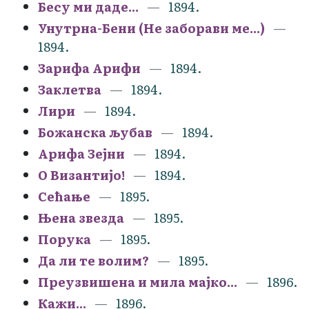
Бесу ми даде...
1894.
Унутрна-Бени (Не заборави ме...)
1894.
Зарифа Арифи
1894.
Заклетва
1894.
Лири
1894.
Божанска љубав
1894.
Арифа Зејни
1894.
О Византијо!
1894.
Сећање
1895.
Њена звезда
1895.
Порука
1895.
Да ли те волим?
1895.
Преузвишена и мила мајко...
1896.
Кажи...
1896.