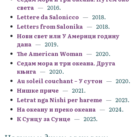
света
2016.
Lettere da Salonicco
2018.
Letters from Salonika
2018.
Нови свет или У Америци годину
дана
2019.
The American Woman
2020.
Седам мора и три океана. Друга
књига
2020.
Au soleil couchant – У сутон
2020.
Нишке приче
2021.
Letrat nga Nishi per hareme
2023.
На океану и преко океана
2024.
К Сунцу за Сунце
2025.