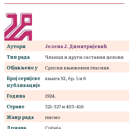
Аутори
Јелена Ј. Димитријевић
Тип рада
Чланци и други саставни делови
Објављено у
Српски књижевни гласник
Број серијске
књига ХI, бр. 5 и 6
публикације
Година
1924.
Стране
321–327 и 403–416
Жанр рада
писмо
Држава
Србија