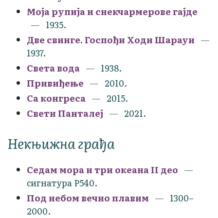
Моја рупија и снекчармерове гајде
1935.
Две свинге. Госпођи Ходи Шарауи
1937.
Света вода
1938.
Привиђење
2010.
Са конгреса
2015.
Свети Панталеј
2021.
Некњижна грађа
Седам мора и три океана II део
сигнатура Р540.
Под небом вечно плавим
1300–
2000.