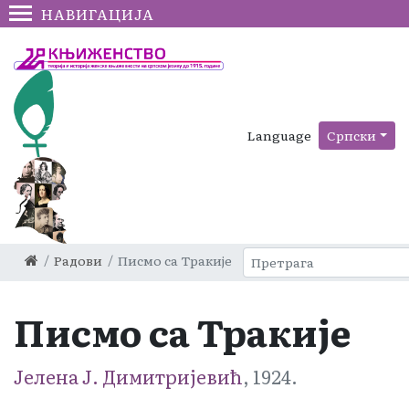
НАВИГАЦИЈА
Language
Српски
Радови
Писмо са Тракије
Писмо са Тракије
Јелена Ј. Димитријевић
, 1924.