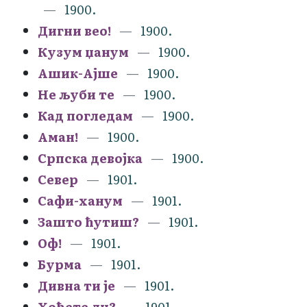
1900.
Дигни вео!
1900.
Кузум џанум
1900.
Ашик-Ајше
1900.
Не љуби те
1900.
Кад погледам
1900.
Аман!
1900.
Српска девојка
1900.
Север
1901.
Сафи-ханум
1901.
Зашто ћутиш?
1901.
Оф!
1901.
Бурма
1901.
Дивна ти је
1901.
Хоћете ли?
1901.