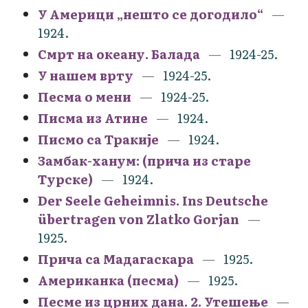
У Америци „нешто се догодило“
1924.
Смрт на океану. Балада
1924-25.
У нашем врту
1924-25.
Песма о мени
1924-25.
Писма из Атине
1924.
Писмо са Тракије
1924.
Замбак-ханум: (прича из старе
Турске)
1924.
Der Seele Geheimnis. Ins Deutsche
übertragen von Zlatko Gorjan
1925.
Прича са Мадагаскара
1925.
Американка (песма)
1925.
Песме из црних дана. 2. Утешење