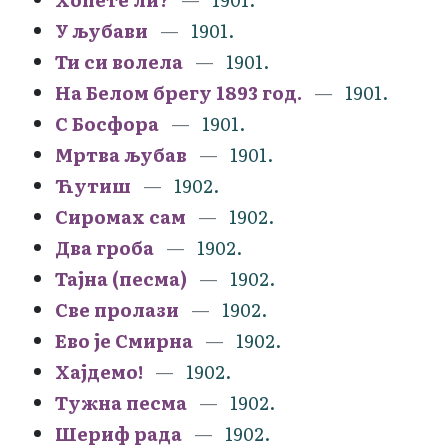
У љубави
1901.
Ти си волела
1901.
На Белом брегу 1893 год.
1901.
С Босфора
1901.
Мртва љубав
1901.
Ћутиш
1902.
Сиромах сам
1902.
Два гроба
1902.
Тајна (песма)
1902.
Све пролази
1902.
Ево је Смирна
1902.
Хајдемо!
1902.
Тужна песма
1902.
Шериф рада
1902.