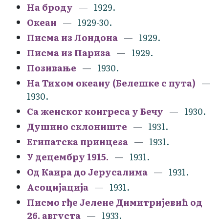
На броду
1929.
Океан
1929-30.
Писма из Лондона
1929.
Писма из Париза
1929.
Позивање
1930.
На Тихом океану (Белешке с пута)
1930.
Са женског конгреса у Бечу
1930.
Душино склониште
1931.
Египатска принцеза
1931.
У децембру 1915.
1931.
Од Каира до Јерусалима
1931.
Асоцијација
1931.
Писмо гђе Јелене Димитријевић од
26. августа
1933.