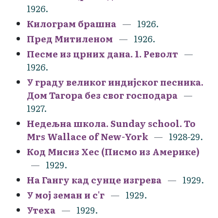
1926.
Килограм брашна
1926.
Пред Митиленом
1926.
Песме из црних дана. 1. Револт
1926.
У граду великог индијског песника.
Дом Тагора без свог господара
1927.
Недељна школа. Sunday school. To
Mrs Wallace of New-York
1928-29.
Код Мисиз Хес (Писмо из Америке)
1929.
На Гангу кад сунце изгрева
1929.
У мој земан и с'г
1929.
Утеха
1929.