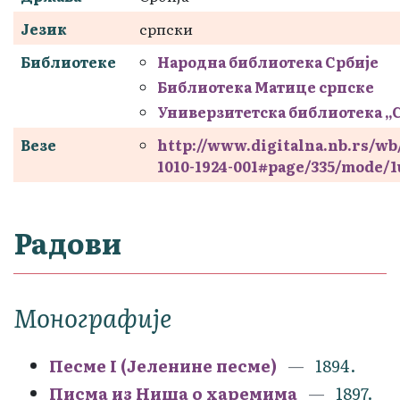
Језик
српски
Библиотеке
Народна библиотека Србије
Библиотека Матице српске
Универзитетска библиотека „
Везе
http://www.digitalna.nb.rs/wb
1010-1924-001#page/335/mode/
Радови
Монографије
Песме I (Јеленине песме)
1894.
Писма из Ниша о харемима
1897.