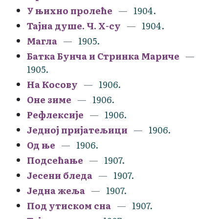
У њихно пролеће
1904.
Тајна душе. Ч. Х-су
1904.
Магла
1905.
Батка Бунча и Стринка Мариче
1905.
На Косову
1906.
Оне зиме
1906.
Рефлексије
1906.
Једној пријатељици
1906.
Од ње
1906.
Подсећање
1907.
Јесени бледа
1907.
Једна жеља
1907.
Под утиском сна
1907.