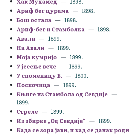
Хак Мухамед
1898.
Ариф бег цурама
1898.
Бош остала
1898.
Ариф-бег и Стамболка
1898.
Авали
1899.
На Авали
1899.
Моја кумријо
1899.
У јесење вече
1899.
У споменицу Б.
1899.
Поскочица
1899.
Књиге из Стамбола од Севдије
1899.
Стреле
1899.
Из збирке „Од Севдије“
1899.
Када се зора јави, и кад се данак роди