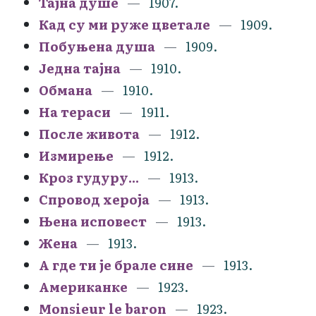
Тајна душе
1907.
Кад су ми руже цветале
1909.
Побуњена душа
1909.
Једна тајна
1910.
Обмана
1910.
На тераси
1911.
После живота
1912.
Измирење
1912.
Кроз гудуру...
1913.
Спровод хероја
1913.
Њена исповест
1913.
Жена
1913.
А где ти је брале сине
1913.
Американке
1923.
Monsieur le baron
1923.