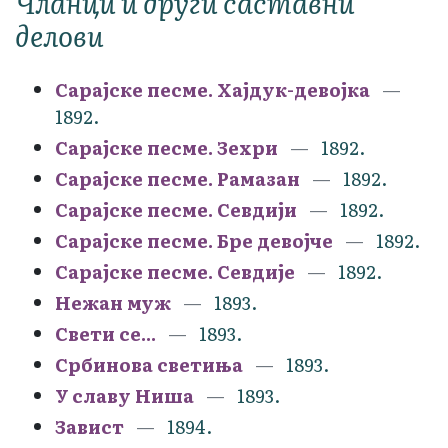
Чланци и други саставни
делови
Сарајске песме. Хајдук-девојка
1892.
Сарајске песме. Зехри
1892.
Сарајске песме. Рамазан
1892.
Сарајске песме. Севдији
1892.
Сарајске песме. Бре девојче
1892.
Сарајске песме. Севдије
1892.
Нежан муж
1893.
Свети се...
1893.
Србинова светиња
1893.
У славу Ниша
1893.
Завист
1894.