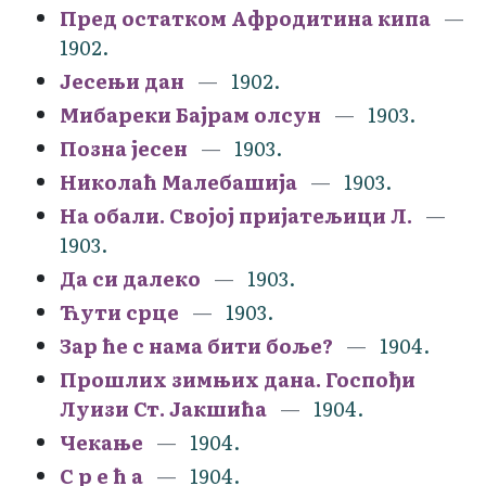
Пред остатком Афродитина кипа
1902.
Јесењи дан
1902.
Мибареки Бајрам олсун
1903.
Позна јесен
1903.
Николаћ Малебашија
1903.
На обали. Својој пријатељици Л.
1903.
Да си далеко
1903.
Ћути срце
1903.
Зар ће с нама бити боље?
1904.
Прошлих зимњих дана. Госпођи
Луизи Ст. Јакшића
1904.
Чекање
1904.
С р е ћ а
1904.