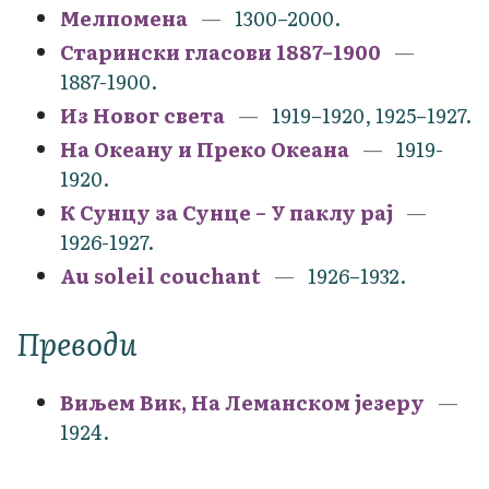
Мелпомена
1300–2000.
Старински гласови 1887–1900
1887-1900.
Из Новог света
1919–1920, 1925–1927.
На Океану и Преко Океана
1919-
1920.
К Сунцу за Сунце – У паклу рај
1926-1927.
Au soleil couchant
1926–1932.
Преводи
Виљем Вик, На Леманском језеру
1924.