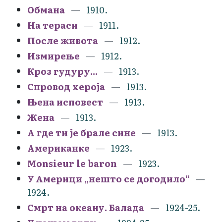
Обмана
1910.
На тераси
1911.
После живота
1912.
Измирење
1912.
Кроз гудуру...
1913.
Спровод хероја
1913.
Њена исповест
1913.
Жена
1913.
А где ти је брале сине
1913.
Американке
1923.
Monsieur le baron
1923.
У Америци „нешто се догодило“
1924.
Смрт на океану. Балада
1924-25.