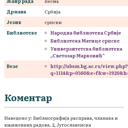
Жанр рада
песма
Држава
Србија
Језик
српски
Библиотеке
Народна библиотека Србије
Библиотека Матице српске
Универзитетска библиотека
„Светозар Марковић“
Везе
http://ubsm.bg.ac.rs/view.php?
q=1114&p=0560&e=f&w=1920&h
Коментар
Наведено у: Библиографија расправа, чланака и
књижевних радова. 2, Југославенска