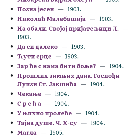
Позна јесен
1903.
Николаћ Малебашија
1903.
На обали. Својој пријатељици Л.
1903.
Да си далеко
1903.
Ћути срце
1903.
Зар ће с нама бити боље?
1904.
Прошлих зимњих дана. Госпођи
Луизи Ст. Јакшића
1904.
Чекање
1904.
С р е ћ а
1904.
У њихно пролеће
1904.
Тајна душе. Ч. Х-су
1904.
Магла
1905.