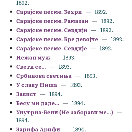
1892.
Сарајске песме. Зехри
1892.
Сарајске песме. Рамазан
1892.
Сарајске песме. Севдији
1892.
Сарајске песме. Бре девојче
1892.
Сарајске песме. Севдије
1892.
Нежан муж
1893.
Свети се...
1893.
Србинова светиња
1893.
У славу Ниша
1893.
Завист
1894.
Бесу ми даде...
1894.
Унутрна-Бени (Не заборави ме...)
1894.
Зарифа Арифи
1894.