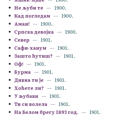
Не љуби те
1900.
Кад погледам
1900.
Аман!
1900.
Српска девојка
1900.
Север
1901.
Сафи-ханум
1901.
Зашто ћутиш?
1901.
Оф!
1901.
Бурма
1901.
Дивна ти је
1901.
Хоћете ли?
1901.
У љубави
1901.
Ти си волела
1901.
На Белом брегу 1893 год.
1901.