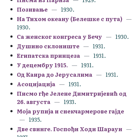
Позивање
1930.
На Тихом океану (Белешке с пута)
1930.
Са женског конгреса у Бечу
1930.
Душино склониште
1931.
Египатска принцеза
1931.
У децембру 1915.
1931.
Од Каира до Јерусалима
1931.
Асоцијација
1931.
Писмо гђе Јелене Димитријевић од
26. августа
1933.
Моја рупија и снекчармерове гајде
1935.
Две свинге. Госпођи Ходи Шарауи