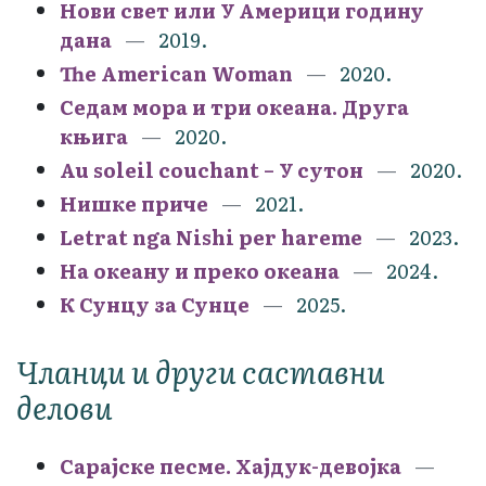
Нови свет или У Америци годину
дана
2019.
The American Woman
2020.
Седам мора и три океана. Друга
књига
2020.
Au soleil couchant – У сутон
2020.
Нишке приче
2021.
Letrat nga Nishi per hareme
2023.
На океану и преко океана
2024.
К Сунцу за Сунце
2025.
Чланци и други саставни
делови
Сарајске песме. Хајдук-девојка