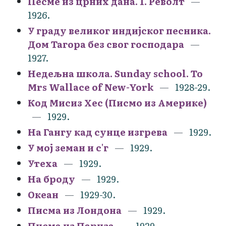
Песме из црних дана. 1. Револт
1926.
У граду великог индијског песника.
Дом Тагора без свог господара
1927.
Недељна школа. Sunday school. To
Mrs Wallace of New-York
1928-29.
Код Мисиз Хес (Писмо из Америке)
1929.
На Гангу кад сунце изгрева
1929.
У мој земан и с'г
1929.
Утеха
1929.
На броду
1929.
Океан
1929-30.
Писма из Лондона
1929.
Писма из Париза
1929.