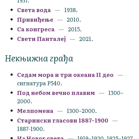
1937.
Света вода
1938.
Привиђење
2010.
Са конгреса
2015.
Свети Панталеј
2021.
Некњижна грађа
Седам мора и три океана II део
сигнатура Р540.
Под небом вечно плавим
1300–
2000.
Мелпомена
1300–2000.
Старински гласови 1887–1900
1887-1900.
Из Новог света
1919–1920, 1925–1927.