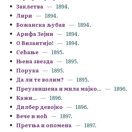
Заклетва
1894.
Лири
1894.
Божанска љубав
1894.
Арифа Зејни
1894.
О Византијо!
1894.
Сећање
1895.
Њена звезда
1895.
Порука
1895.
Да ли те волим?
1895.
Преузвишена и мила мајко...
1896.
Кажи...
1896.
Дилбер девојко
1896.
Вече и ноћ
1897.
Претња и опомена
1897.