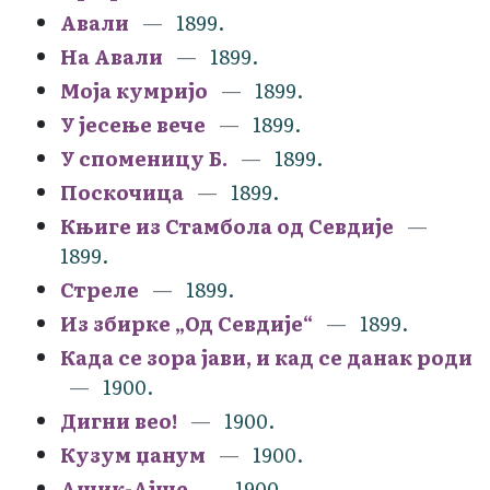
Авали
1899.
На Авали
1899.
Моја кумријо
1899.
У јесење вече
1899.
У споменицу Б.
1899.
Поскочица
1899.
Књиге из Стамбола од Севдије
1899.
Стреле
1899.
Из збирке „Од Севдије“
1899.
Када се зора јави, и кад се данак роди
1900.
Дигни вео!
1900.
Кузум џанум
1900.
Ашик-Ајше
1900.