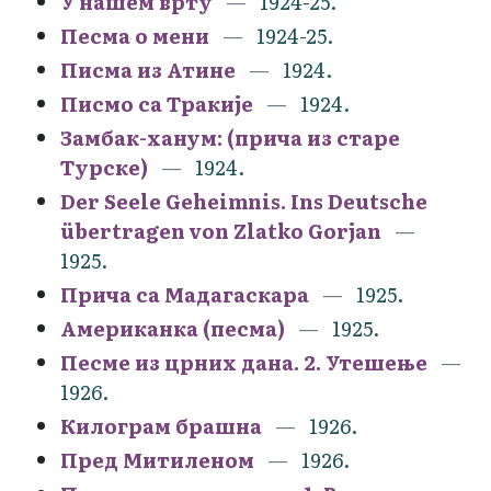
У нашем врту
1924-25.
Песма о мени
1924-25.
Писма из Атине
1924.
Писмо са Тракије
1924.
Замбак-ханум: (прича из старе
Турске)
1924.
Der Seele Geheimnis. Ins Deutsche
übertragen von Zlatko Gorjan
1925.
Прича са Мадагаскара
1925.
Американка (песма)
1925.
Песме из црних дана. 2. Утешење
1926.
Килограм брашна
1926.
Пред Митиленом
1926.