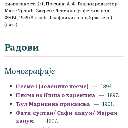
књижевност. 2/1, Поезија: А-Ф. Главни редактор
Мате Ујевић. Загреб : Лексикографски завод
ФНРЈ, 1959 (Загреб : Графички завод Хрватске).
(Лат.)
Радови
Монографије
Песме I (Јеленине песме)
1894.
Писма из Ниша о харемима
1897.
Ђул Марикина прикажња
1901.
Фати-султан/ Сафи-ханум/ Мејрем-
ханум
1907.