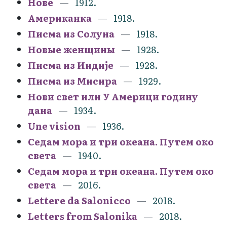
Нове
1912.
Американка
1918.
Писма из Солуна
1918.
Новые женщины
1928.
Писма из Индије
1928.
Писма из Мисира
1929.
Нови свет или У Америци годину
дана
1934.
Une vision
1936.
Седам мора и три океана. Путем око
света
1940.
Седам мора и три океана. Путем око
света
2016.
Lettere da Salonicco
2018.
Letters from Salonika
2018.