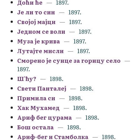
Доћи ће
1897.
Је ли то син
1897.
Својој мајци
1897.
Једном се воли
1897.
Муза је крива
1897.
Лутајте мисли
1897.
Сморено је сунце за горицу село
1897.
Ш'ћу?
1898.
Свети Панталеј
1898.
Примила си
1898.
Хак Мухамед
1898.
Ариф бег цурама
1898.
Бош остала
1898.
Ариф-бег и Стамболка
1898.