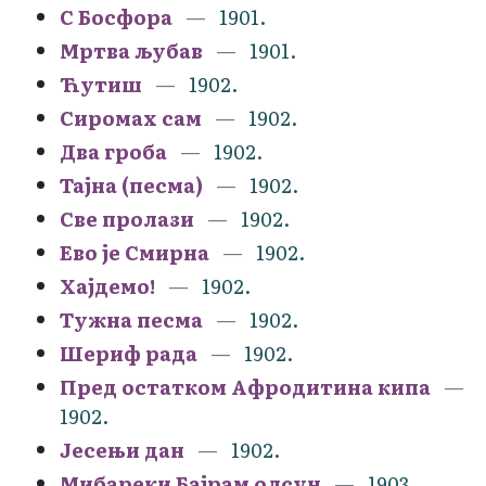
С Босфора
1901.
Мртва љубав
1901.
Ћутиш
1902.
Сиромах сам
1902.
Два гроба
1902.
Тајна (песма)
1902.
Све пролази
1902.
Ево је Смирна
1902.
Хајдемо!
1902.
Тужна песма
1902.
Шериф рада
1902.
Пред остатком Афродитина кипа
1902.
Јесењи дан
1902.
Мибареки Бајрам олсун
1903.