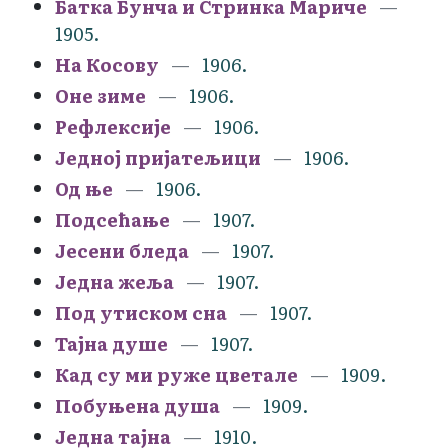
Батка Бунча и Стринка Мариче
1905.
На Косову
1906.
Оне зиме
1906.
Рефлексије
1906.
Једној пријатељици
1906.
Од ње
1906.
Подсећање
1907.
Јесени бледа
1907.
Једна жеља
1907.
Под утиском сна
1907.
Тајна душе
1907.
Кад су ми руже цветале
1909.
Побуњена душа
1909.
Једна тајна
1910.