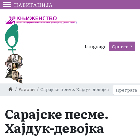
НАВИГАЦИЈА
Language
Српски
Радови
Сарајске песме. Хајдук-девојка
Сарајске песме.
Хајдук-девојка