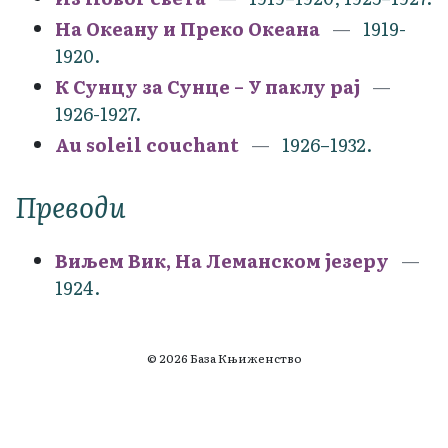
На Океану и Преко Океана
1919-
1920.
К Сунцу за Сунце – У паклу рај
1926-1927.
Au soleil couchant
1926–1932.
Преводи
Виљем Вик, На Леманском језеру
1924.
© 2026 База Књиженство