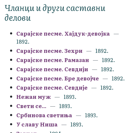
Чланци и други саставни
делови
Сарајске песме. Хајдук-девојка
1892.
Сарајске песме. Зехри
1892.
Сарајске песме. Рамазан
1892.
Сарајске песме. Севдији
1892.
Сарајске песме. Бре девојче
1892.
Сарајске песме. Севдије
1892.
Нежан муж
1893.
Свети се...
1893.
Србинова светиња
1893.
У славу Ниша
1893.