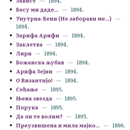
Завист
1894.
Бесу ми даде...
1894.
Унутрна-Бени (Не заборави ме...)
1894.
Зарифа Арифи
1894.
Заклетва
1894.
Лири
1894.
Божанска љубав
1894.
Арифа Зејни
1894.
О Византијо!
1894.
Сећање
1895.
Њена звезда
1895.
Порука
1895.
Да ли те волим?
1895.
Преузвишена и мила мајко...
1896.