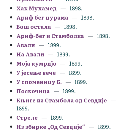
Хак Мухамед
1898.
Ариф бег цурама
1898.
Бош остала
1898.
Ариф-бег и Стамболка
1898.
Авали
1899.
На Авали
1899.
Моја кумријо
1899.
У јесење вече
1899.
У споменицу Б.
1899.
Поскочица
1899.
Књиге из Стамбола од Севдије
1899.
Стреле
1899.
Из збирке „Од Севдије“
1899.