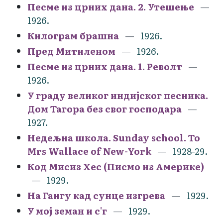
Песме из црних дана. 2. Утешење
1926.
Килограм брашна
1926.
Пред Митиленом
1926.
Песме из црних дана. 1. Револт
1926.
У граду великог индијског песника.
Дом Тагора без свог господара
1927.
Недељна школа. Sunday school. To
Mrs Wallace of New-York
1928-29.
Код Мисиз Хес (Писмо из Америке)
1929.
На Гангу кад сунце изгрева
1929.
У мој земан и с'г
1929.