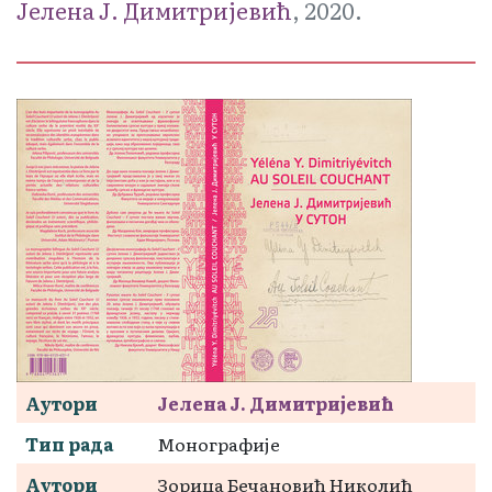
Јелена Ј. Димитријевић
, 2020.
Аутори
Јелена Ј. Димитријевић
Тип рада
Монографије
Аутори
Зорица Бечановић Николић