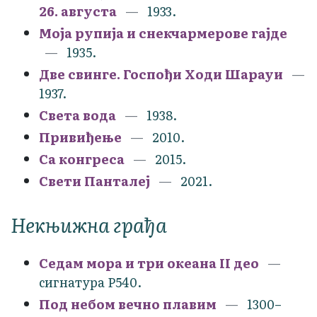
26. августа
1933.
Моја рупија и снекчармерове гајде
1935.
Две свинге. Госпођи Ходи Шарауи
1937.
Света вода
1938.
Привиђење
2010.
Са конгреса
2015.
Свети Панталеј
2021.
Некњижна грађа
Седам мора и три океана II део
сигнатура Р540.
Под небом вечно плавим
1300–