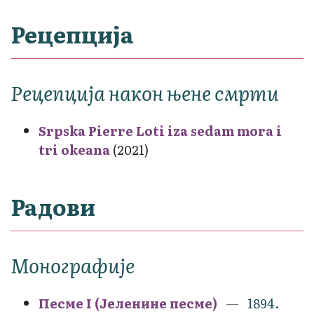
Рецепција
Рецепција након њене смрти
Srpska Pierre Loti iza sedam mora i
tri okeana
(2021)
Радови
Монографије
Песме I (Јеленине песме)
1894.