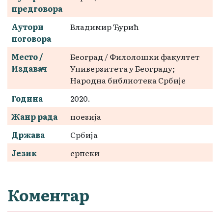
предговора
Аутори
Владимир Ђурић
поговора
Место /
Београд / Филолошки факултет
Издавач
Универзитета у Београду;
Народна библиотека Србије
Година
2020.
Жанр рада
поезија
Држава
Србија
Језик
српски
Коментар