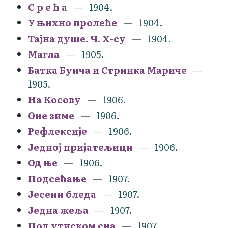
С р е ћ а
1904.
У њихно пролеће
1904.
Тајна душе. Ч. Х-су
1904.
Магла
1905.
Батка Бунча и Стринка Мариче
1905.
На Косову
1906.
Оне зиме
1906.
Рефлексије
1906.
Једној пријатељици
1906.
Од ње
1906.
Подсећање
1907.
Јесени бледа
1907.
Једна жеља
1907.
Под утиском сна
1907.