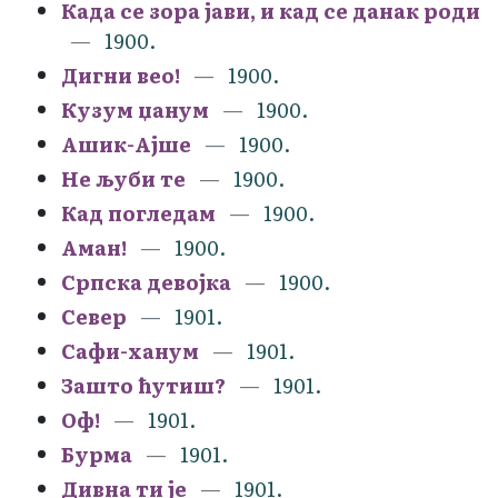
Када се зора јави, и кад се данак роди
1900.
Дигни вео!
1900.
Кузум џанум
1900.
Ашик-Ајше
1900.
Не љуби те
1900.
Кад погледам
1900.
Аман!
1900.
Српска девојка
1900.
Север
1901.
Сафи-ханум
1901.
Зашто ћутиш?
1901.
Оф!
1901.
Бурма
1901.
Дивна ти је
1901.