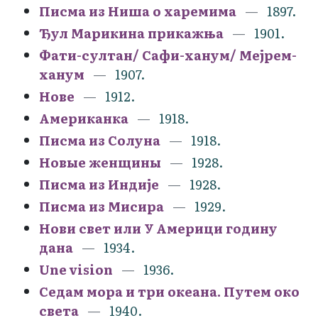
Писма из Ниша о харемима
1897.
Ђул Марикина прикажња
1901.
Фати-султан/ Сафи-ханум/ Мејрем-
ханум
1907.
Нове
1912.
Американка
1918.
Писма из Солуна
1918.
Новые женщины
1928.
Писма из Индије
1928.
Писма из Мисира
1929.
Нови свет или У Америци годину
дана
1934.
Une vision
1936.
Седам мора и три океана. Путем око
света
1940.