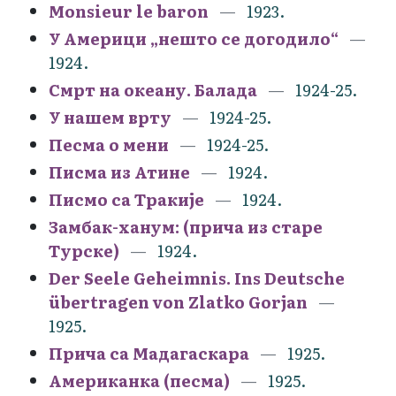
Monsieur le baron
1923.
У Америци „нешто се догодило“
1924.
Смрт на океану. Балада
1924-25.
У нашем врту
1924-25.
Песма о мени
1924-25.
Писма из Атине
1924.
Писмо са Тракије
1924.
Замбак-ханум: (прича из старе
Турске)
1924.
Der Seele Geheimnis. Ins Deutsche
übertragen von Zlatko Gorjan
1925.
Прича са Мадагаскара
1925.
Американка (песма)
1925.