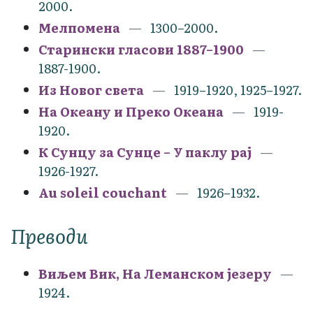
2000.
Мелпомена
1300–2000.
Старински гласови 1887–1900
1887-1900.
Из Новог света
1919–1920, 1925–1927.
На Океану и Преко Океана
1919-
1920.
К Сунцу за Сунце – У паклу рај
1926-1927.
Au soleil couchant
1926–1932.
Преводи
Виљем Вик, На Леманском језеру
1924.