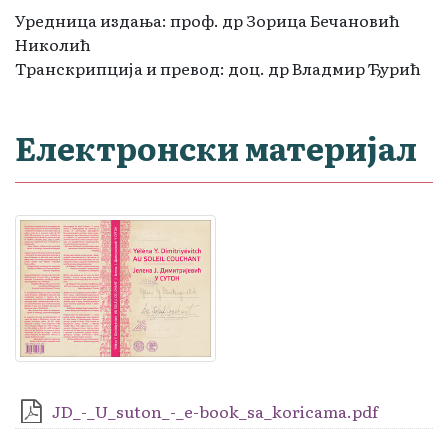
Уредница издања: проф. др Зорица Бечановић
Николић
Транскрипција и превод: доц. др Владмир Ђурић
Електронски материјал
JD_-_U_suton_-_e-book_sa_koricama.pdf