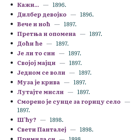
Кажи...
1896.
Дилбер девојко
1896.
Вече и ноћ
1897.
Претња и опомена
1897.
Доћи ће
1897.
Је ли то син
1897.
Својој мајци
1897.
Једном се воли
1897.
Муза је крива
1897.
Лутајте мисли
1897.
Сморено је сунце за горицу село
1897.
Ш'ћу?
1898.
Свети Панталеј
1898.
Примила си
1898.