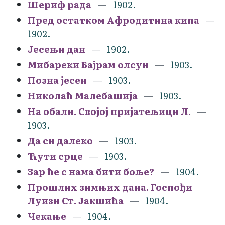
Шериф рада
1902.
Пред остатком Афродитина кипа
1902.
Јесењи дан
1902.
Мибареки Бајрам олсун
1903.
Позна јесен
1903.
Николаћ Малебашија
1903.
На обали. Својој пријатељици Л.
1903.
Да си далеко
1903.
Ћути срце
1903.
Зар ће с нама бити боље?
1904.
Прошлих зимњих дана. Госпођи
Луизи Ст. Јакшића
1904.
Чекање
1904.