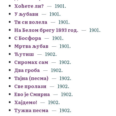
Хоћете ли?
1901.
У љубави
1901.
Ти си волела
1901.
На Белом брегу 1893 год.
1901.
С Босфора
1901.
Мртва љубав
1901.
Ћутиш
1902.
Сиромах сам
1902.
Два гроба
1902.
Тајна (песма)
1902.
Све пролази
1902.
Ево је Смирна
1902.
Хајдемо!
1902.
Тужна песма
1902.