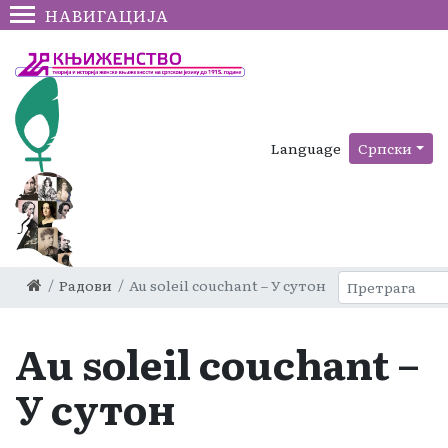
НАВИГАЦИЈА
Language
Српски
Радови
Au soleil couchant – У сутон
Au soleil couchant –
У сутон