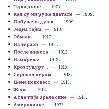
Тајна душе
1907.
Кад су ми руже цветале
1909.
Побуњена душа
1909.
Једна тајна
1910.
Обмана
1910.
На тераси
1911.
После живота
1912.
Измирење
1912.
Кроз гудуру...
1913.
Спровод хероја
1913.
Њена исповест
1913.
Жена
1913.
А где ти је брале сине
1913.
Американке
1923.