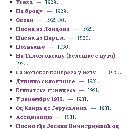
Утеха
1929.
На броду
1929.
Океан
1929-30.
Писма из Лондона
1929.
Писма из Париза
1929.
Позивање
1930.
На Тихом океану (Белешке с пута)
1930.
Са женског конгреса у Бечу
1930.
Душино склониште
1931.
Египатска принцеза
1931.
У децембру 1915.
1931.
Од Каира до Јерусалима
1931.
Асоцијација
1931.
Писмо гђе Јелене Димитријевић од