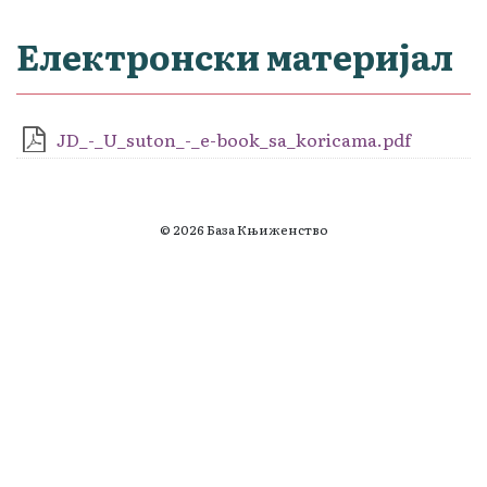
Електронски материјал
JD_-_U_suton_-_e-book_sa_koricama.pdf
© 2026 База Књиженство