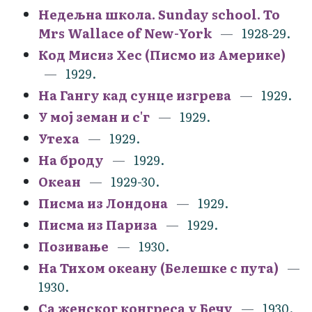
Недељна школа. Sunday school. To
Mrs Wallace of New-York
1928-29.
Код Мисиз Хес (Писмо из Америке)
1929.
На Гангу кад сунце изгрева
1929.
У мој земан и с'г
1929.
Утеха
1929.
На броду
1929.
Океан
1929-30.
Писма из Лондона
1929.
Писма из Париза
1929.
Позивање
1930.
На Тихом океану (Белешке с пута)
1930.
Са женског конгреса у Бечу
1930.