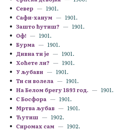
Север
1901.
Сафи-ханум
1901.
Зашто ћутиш?
1901.
Оф!
1901.
Бурма
1901.
Дивна ти је
1901.
Хоћете ли?
1901.
У љубави
1901.
Ти си волела
1901.
На Белом брегу 1893 год.
1901.
С Босфора
1901.
Мртва љубав
1901.
Ћутиш
1902.
Сиромах сам
1902.