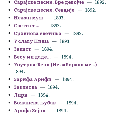
Сарајске песме. Бре девојче
1892.
Сарајске песме. Севдије
1892.
Нежан муж
1893.
Свети се...
1893.
Србинова светиња
1893.
У славу Ниша
1893.
Завист
1894.
Бесу ми даде...
1894.
Унутрна-Бени (Не заборави ме...)
1894.
Зарифа Арифи
1894.
Заклетва
1894.
Лири
1894.
Божанска љубав
1894.
Арифа Зејни
1894.