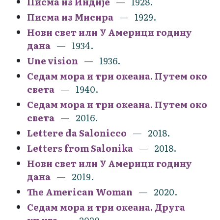
Писма из Индије
1928.
Писма из Мисира
1929.
Нови свет или У Америци годину
дана
1934.
Une vision
1936.
Седам мора и три океана. Путем око
света
1940.
Седам мора и три океана. Путем око
света
2016.
Lettere da Salonicco
2018.
Letters from Salonika
2018.
Нови свет или У Америци годину
дана
2019.
The American Woman
2020.
Седам мора и три океана. Друга