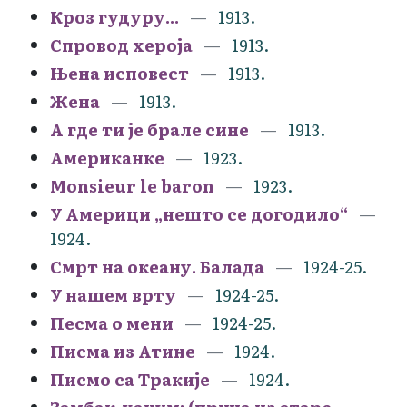
Кроз гудуру...
1913.
Спровод хероја
1913.
Њена исповест
1913.
Жена
1913.
А где ти је брале сине
1913.
Американке
1923.
Monsieur le baron
1923.
У Америци „нешто се догодило“
1924.
Смрт на океану. Балада
1924-25.
У нашем врту
1924-25.
Песма о мени
1924-25.
Писма из Атине
1924.
Писмо са Тракије
1924.