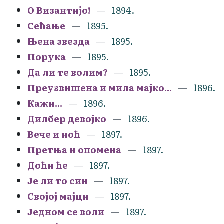
О Византијо!
1894.
Сећање
1895.
Њена звезда
1895.
Порука
1895.
Да ли те волим?
1895.
Преузвишена и мила мајко...
1896.
Кажи...
1896.
Дилбер девојко
1896.
Вече и ноћ
1897.
Претња и опомена
1897.
Доћи ће
1897.
Је ли то син
1897.
Својој мајци
1897.
Једном се воли
1897.