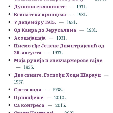
Душино склониште
1931.
Египатска принцеза
1931.
У децембру 1915.
1931.
Од Каира до Јерусалима
1931.
Асоцијација
1931.
Писмо гђе Јелене Димитријевић од
26. августа
1933.
Моја рупија и снекчармерове гајде
1935.
Две свинге. Госпођи Ходи Шарауи
1937.
Света вода
1938.
Привиђење
2010.
Са конгреса
2015.
Свети Панталеј
2021.