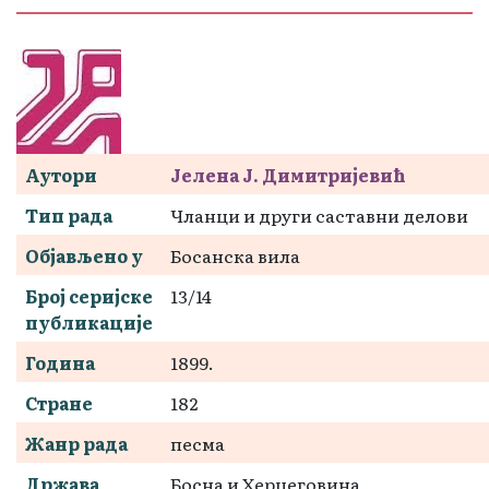
Аутори
Јелена Ј. Димитријевић
Тип рада
Чланци и други саставни делови
Објављено у
Босанска вила
Број серијске
13/14
публикације
Година
1899.
Стране
182
Жанр рада
песма
Држава
Босна и Херцеговина