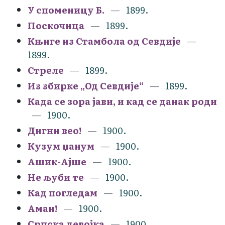
У споменицу Б.
1899.
Поскочица
1899.
Књиге из Стамбола од Севдије
1899.
Стреле
1899.
Из збирке „Од Севдије“
1899.
Када се зора јави, и кад се данак роди
1900.
Дигни вео!
1900.
Кузум џанум
1900.
Ашик-Ајше
1900.
Не љуби те
1900.
Кад погледам
1900.
Аман!
1900.
Српска девојка
1900.