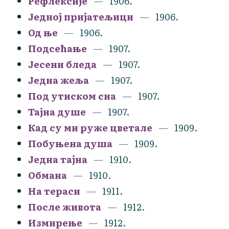
Рефлексије
1906.
Једној пријатељици
1906.
Од ње
1906.
Подсећање
1907.
Јесени бледа
1907.
Једна жеља
1907.
Под утиском сна
1907.
Тајна душе
1907.
Кад су ми руже цветале
1909.
Побуњена душа
1909.
Једна тајна
1910.
Обмана
1910.
На тераси
1911.
После живота
1912.
Измирење
1912.