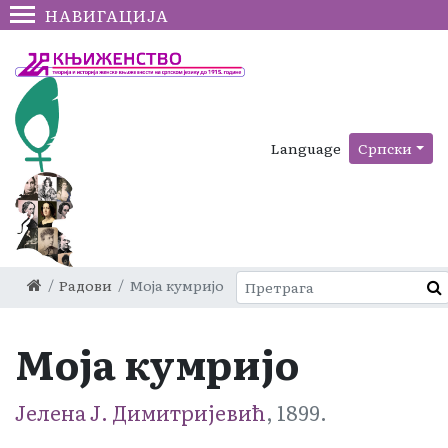
НАВИГАЦИЈА
Language
Српски
Радови
Моја кумријо
Моја кумријо
Јелена Ј. Димитријевић
, 1899.