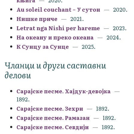
књига
2020.
Au soleil couchant – У сутон
2020.
Нишке приче
2021.
Letrat nga Nishi per hareme
2023.
На океану и преко океана
2024.
К Сунцу за Сунце
2025.
Чланци и други саставни
делови
Сарајске песме. Хајдук-девојка
1892.
Сарајске песме. Зехри
1892.
Сарајске песме. Рамазан
1892.
Сарајске песме. Севдији
1892.