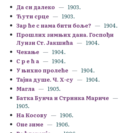
Да си далеко
1903.
Ћути срце
1903.
Зар ће с нама бити боље?
1904.
Прошлих зимњих дана. Госпођи
Луизи Ст. Јакшића
1904.
Чекање
1904.
С р е ћ а
1904.
У њихно пролеће
1904.
Тајна душе. Ч. Х-су
1904.
Магла
1905.
Батка Бунча и Стринка Мариче
1905.
На Косову
1906.
Оне зиме
1906.