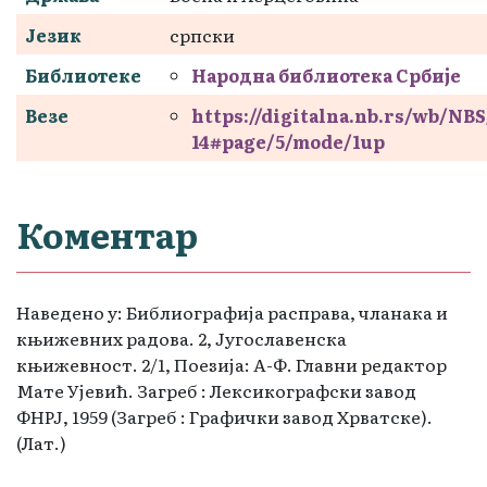
Језик
српски
Библиотеке
Народна библиотека Србије
Везе
https://digitalna.nb.rs/wb/NB
14#page/5/mode/1up
Коментар
Наведено у: Библиографија расправа, чланака и
књижевних радова. 2, Југославенска
књижевност. 2/1, Поезија: А-Ф. Главни редактор
Мате Ујевић. Загреб : Лексикографски завод
ФНРЈ, 1959 (Загреб : Графички завод Хрватске).
(Лат.)