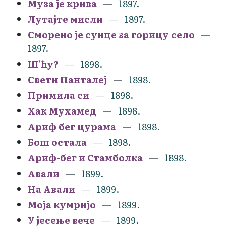
Муза је крива
1897.
Лутајте мисли
1897.
Сморено је сунце за горицу село
1897.
Ш'ћу?
1898.
Свети Панталеј
1898.
Примила си
1898.
Хак Мухамед
1898.
Ариф бег цурама
1898.
Бош остала
1898.
Ариф-бег и Стамболка
1898.
Авали
1899.
На Авали
1899.
Моја кумријо
1899.
У јесење вече
1899.