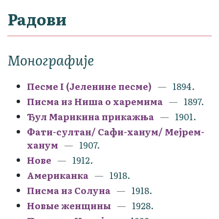
Радови
Монографије
Песме I (Јеленине песме)
1894.
Писма из Ниша о харемима
1897.
Ђул Марикина прикажња
1901.
Фати-султан/ Сафи-ханум/ Мејрем-
ханум
1907.
Нове
1912.
Американка
1918.
Писма из Солуна
1918.
Новые женщины
1928.