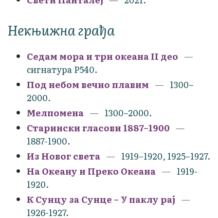
Некњижна грађа
Седам мора и три океана II део
сигнатура Р540.
Под небом вечно плавим
1300–
2000.
Мелпомена
1300–2000.
Старински гласови 1887–1900
1887-1900.
Из Новог света
1919–1920, 1925–1927.
На Океану и Преко Океана
1919-
1920.
К Сунцу за Сунце – У паклу рај
1926-1927.