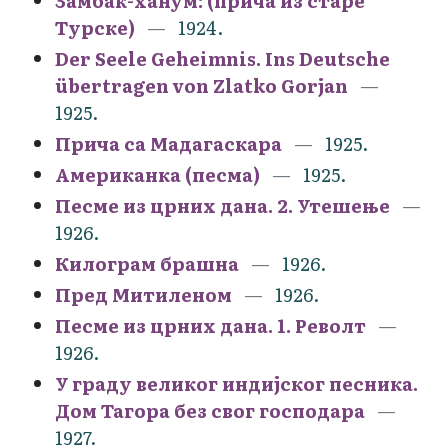
Замбак-ханум: (прича из старе
Турске)
1924.
Der Seele Geheimnis. Ins Deutsche
übertragen von Zlatko Gorjan
1925.
Прича са Мадагаскара
1925.
Американка (песма)
1925.
Песме из црних дана. 2. Утешење
1926.
Килограм брашна
1926.
Пред Митиленом
1926.
Песме из црних дана. 1. Револт
1926.
У граду великог индијског песника.
Дом Тагора без свог господара
1927.