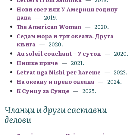
Нови свет или У Америци годину
дана
2019.
The American Woman
2020.
Седам мора и три океана. Друга
књига
2020.
Au soleil couchant – У сутон
2020.
Нишке приче
2021.
Letrat nga Nishi per hareme
2023.
На океану и преко океана
2024.
К Сунцу за Сунце
2025.
Чланци и други саставни
делови