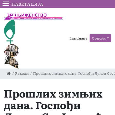
НАВИГАЦИЈА
Language
Српски
Радови
Прошлих зимњих дана. Госпођи Луизи Ст.
Прошлих зимњих
дана. Госпођи