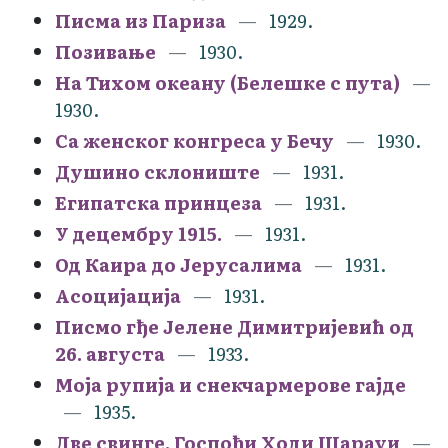
Писма из Париза
1929.
Позивање
1930.
На Тихом океану (Белешке с пута)
1930.
Са женског конгреса у Бечу
1930.
Душино склониште
1931.
Египатска принцеза
1931.
У децембру 1915.
1931.
Од Каира до Јерусалима
1931.
Асоцијација
1931.
Писмо гђе Јелене Димитријевић од
26. августа
1933.
Моја рупија и снекчармерове гајде
1935.
Две свинге. Госпођи Ходи Шарауи