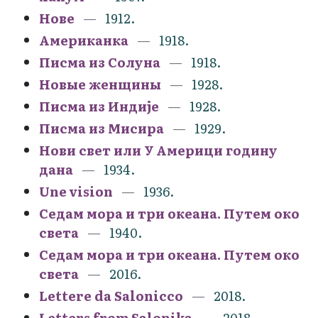
Нове
1912.
Американка
1918.
Писма из Солуна
1918.
Новые женщины
1928.
Писма из Индије
1928.
Писма из Мисира
1929.
Нови свет или У Америци годину
дана
1934.
Une vision
1936.
Седам мора и три океана. Путем око
света
1940.
Седам мора и три океана. Путем око
света
2016.
Lettere da Salonicco
2018.
Letters from Salonika
2018.