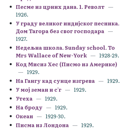
Песме из црних дана. 1. Револт
1926.
У граду великог индијског песника.
Дом Тагора без свог господара
1927.
Недељна школа. Sunday school. To
Mrs Wallace of New-York
1928-29.
Код Мисиз Хес (Писмо из Америке)
1929.
На Гангу кад сунце изгрева
1929.
У мој земан и с'г
1929.
Утеха
1929.
На броду
1929.
Океан
1929-30.
Писма из Лондона
1929.