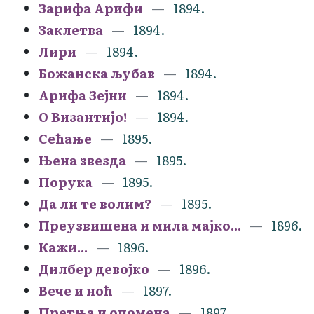
Зарифа Арифи
1894.
Заклетва
1894.
Лири
1894.
Божанска љубав
1894.
Арифа Зејни
1894.
О Византијо!
1894.
Сећање
1895.
Њена звезда
1895.
Порука
1895.
Да ли те волим?
1895.
Преузвишена и мила мајко...
1896.
Кажи...
1896.
Дилбер девојко
1896.
Вече и ноћ
1897.
Претња и опомена
1897.