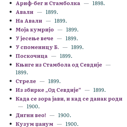
Ариф-бег и Стамболка
1898.
Авали
1899.
На Авали
1899.
Моја кумријо
1899.
У јесење вече
1899.
У споменицу Б.
1899.
Поскочица
1899.
Књиге из Стамбола од Севдије
1899.
Стреле
1899.
Из збирке „Од Севдије“
1899.
Када се зора јави, и кад се данак роди
1900.
Дигни вео!
1900.
Кузум џанум
1900.