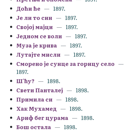
Доћи ће
1897.
Је ли то син
1897.
Својој мајци
1897.
Једном се воли
1897.
Муза је крива
1897.
Лутајте мисли
1897.
Сморено је сунце за горицу село
1897.
Ш'ћу?
1898.
Свети Панталеј
1898.
Примила си
1898.
Хак Мухамед
1898.
Ариф бег цурама
1898.
Бош остала
1898.