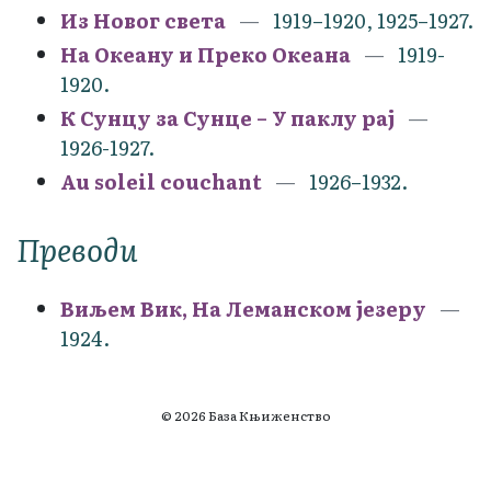
Из Новог света
1919–1920, 1925–1927.
На Океану и Преко Океана
1919-
1920.
К Сунцу за Сунце – У паклу рај
1926-1927.
Au soleil couchant
1926–1932.
Преводи
Виљем Вик, На Леманском језеру
1924.
© 2026 База Књиженство