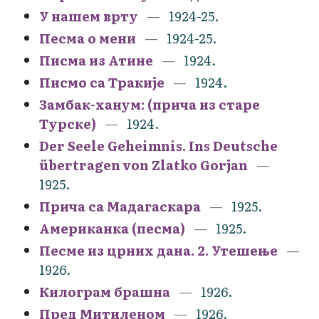
У нашем врту
1924-25.
Песма о мени
1924-25.
Писма из Атине
1924.
Писмо са Тракије
1924.
Замбак-ханум: (прича из старе
Турске)
1924.
Der Seele Geheimnis. Ins Deutsche
übertragen von Zlatko Gorjan
1925.
Прича са Мадагаскара
1925.
Американка (песма)
1925.
Песме из црних дана. 2. Утешење
1926.
Килограм брашна
1926.
Пред Митиленом
1926.