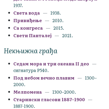
1937.
Света вода
1938.
Привиђење
2010.
Са конгреса
2015.
Свети Панталеј
2021.
Некњижна грађа
Седам мора и три океана II део
сигнатура Р540.
Под небом вечно плавим
1300–
2000.
Мелпомена
1300–2000.
Старински гласови 1887–1900
1887-1900.