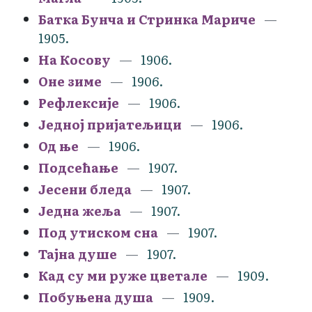
Батка Бунча и Стринка Мариче
1905.
На Косову
1906.
Оне зиме
1906.
Рефлексије
1906.
Једној пријатељици
1906.
Од ње
1906.
Подсећање
1907.
Јесени бледа
1907.
Једна жеља
1907.
Под утиском сна
1907.
Тајна душе
1907.
Кад су ми руже цветале
1909.
Побуњена душа
1909.