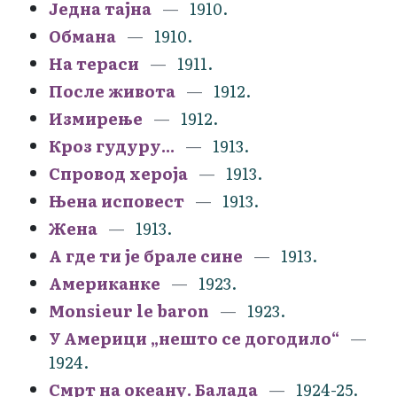
Једна тајна
1910.
Обмана
1910.
На тераси
1911.
После живота
1912.
Измирење
1912.
Кроз гудуру...
1913.
Спровод хероја
1913.
Њена исповест
1913.
Жена
1913.
А где ти је брале сине
1913.
Американке
1923.
Monsieur le baron
1923.
У Америци „нешто се догодило“
1924.
Смрт на океану. Балада
1924-25.