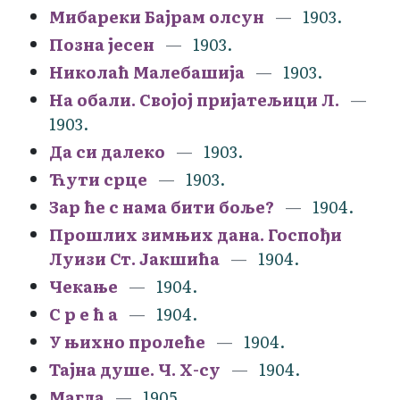
Мибареки Бајрам олсун
1903.
Позна јесен
1903.
Николаћ Малебашија
1903.
На обали. Својој пријатељици Л.
1903.
Да си далеко
1903.
Ћути срце
1903.
Зар ће с нама бити боље?
1904.
Прошлих зимњих дана. Госпођи
Луизи Ст. Јакшића
1904.
Чекање
1904.
С р е ћ а
1904.
У њихно пролеће
1904.
Тајна душе. Ч. Х-су
1904.
Магла
1905.