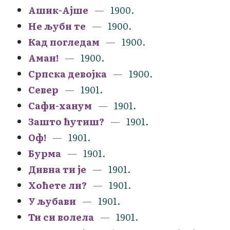
Ашик-Ајше
1900.
Не љуби те
1900.
Кад погледам
1900.
Аман!
1900.
Српска девојка
1900.
Север
1901.
Сафи-ханум
1901.
Зашто ћутиш?
1901.
Оф!
1901.
Бурма
1901.
Дивна ти је
1901.
Хоћете ли?
1901.
У љубави
1901.
Ти си волела
1901.