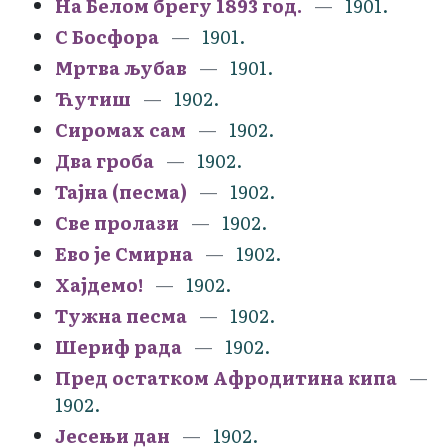
На Белом брегу 1893 год.
1901.
С Босфора
1901.
Мртва љубав
1901.
Ћутиш
1902.
Сиромах сам
1902.
Два гроба
1902.
Тајна (песма)
1902.
Све пролази
1902.
Ево је Смирна
1902.
Хајдемо!
1902.
Тужна песма
1902.
Шериф рада
1902.
Пред остатком Афродитина кипа
1902.
Јесењи дан
1902.