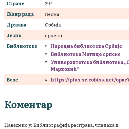
Стране
297
Жанр рада
песма
Држава
Србија
Језик
српски
Библиотеке
Народна библиотека Србије
Библиотека Матице српске
Универзитетска библиотека „
Марковић“
Везе
https://plus.sr.cobiss.net/opac
Коментар
Наведено у: Библиографија расправа, чланака и