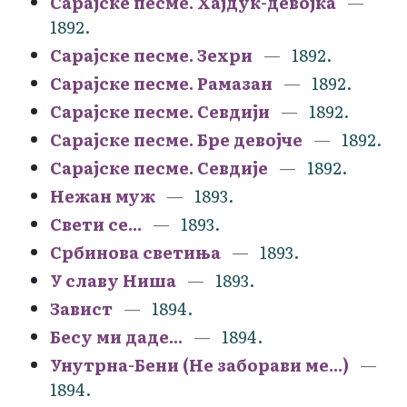
Сарајске песме. Хајдук-девојка
1892.
Сарајске песме. Зехри
1892.
Сарајске песме. Рамазан
1892.
Сарајске песме. Севдији
1892.
Сарајске песме. Бре девојче
1892.
Сарајске песме. Севдије
1892.
Нежан муж
1893.
Свети се...
1893.
Србинова светиња
1893.
У славу Ниша
1893.
Завист
1894.
Бесу ми даде...
1894.
Унутрна-Бени (Не заборави ме...)
1894.