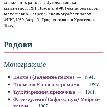
књижевних радова. 2, Југославенска
књижевност. 2/1, Поезија: А-Ф. Главни редактор
Мате Ујевић. Загреб : Лексикографски завод
ФНРЈ, 1959 (Загреб : Графички завод Хрватске).
(Лат.)
Радови
Монографије
Песме I (Јеленине песме)
1894.
Писма из Ниша о харемима
1897.
Ђул Марикина прикажња
1901.
Фати-султан/ Сафи-ханум/ Мејрем-
ханум
1907.