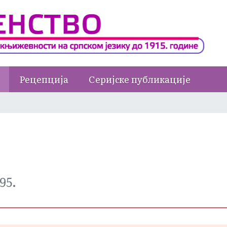
Рецепција
Серијске публикације
895.