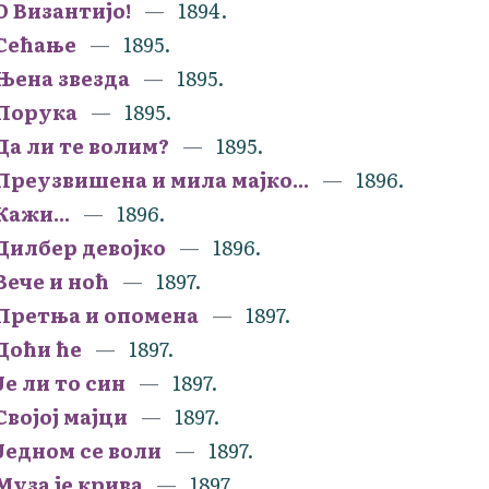
О Византијо!
1894.
Сећање
1895.
Њена звезда
1895.
Порука
1895.
Да ли те волим?
1895.
Преузвишена и мила мајко...
1896.
Кажи...
1896.
Дилбер девојко
1896.
Вече и ноћ
1897.
Претња и опомена
1897.
Доћи ће
1897.
Је ли то син
1897.
Својој мајци
1897.
Једном се воли
1897.
Муза је крива
1897.