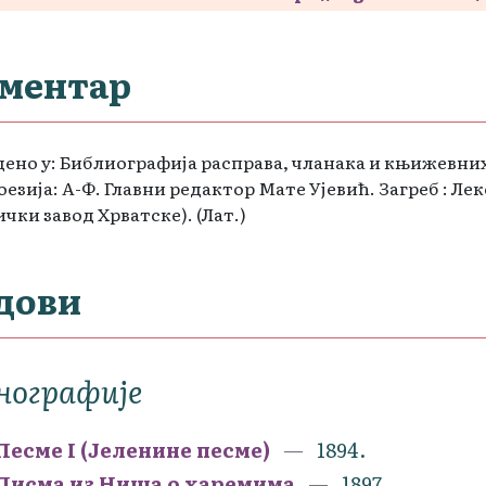
ментар
ено у: Библиографија расправа, чланака и књижевних
Поезија: А-Ф. Главни редактор Мате Ујевић. Загреб : Ле
чки завод Хрватске). (Лат.)
дови
нографије
Песме I (Јеленине песме)
1894.
Писма из Ниша о харемима
1897.