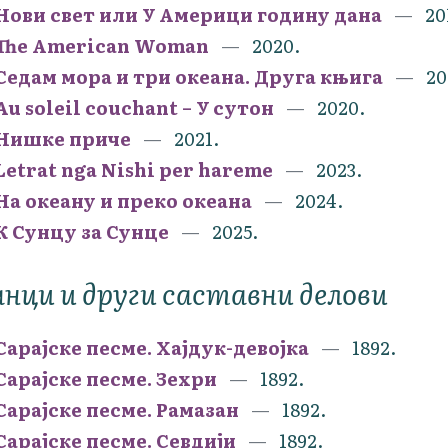
Нови свет или У Америци годину дана
20
The American Woman
2020.
Седам мора и три океана. Друга књига
20
Au soleil couchant – У сутон
2020.
Нишке приче
2021.
Letrat nga Nishi per hareme
2023.
На океану и преко океана
2024.
К Сунцу за Сунце
2025.
нци и други саставни делови
Сарајске песме. Хајдук-девојка
1892.
Сарајске песме. Зехри
1892.
Сарајске песме. Рамазан
1892.
Сарајске песме. Севдији
1892.