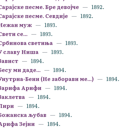
Сарајске песме. Бре девојче
1892.
Сарајске песме. Севдије
1892.
Нежан муж
1893.
Свети се...
1893.
Србинова светиња
1893.
У славу Ниша
1893.
Завист
1894.
Бесу ми даде...
1894.
Унутрна-Бени (Не заборави ме...)
1894.
Зарифа Арифи
1894.
Заклетва
1894.
Лири
1894.
Божанска љубав
1894.
Арифа Зејни
1894.