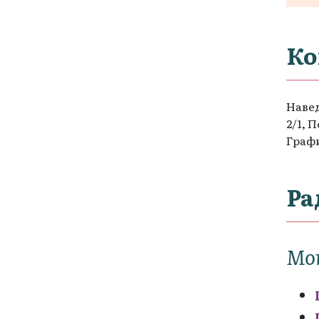
Ко
Навед
2/1, 
Графи
Ра
Мо