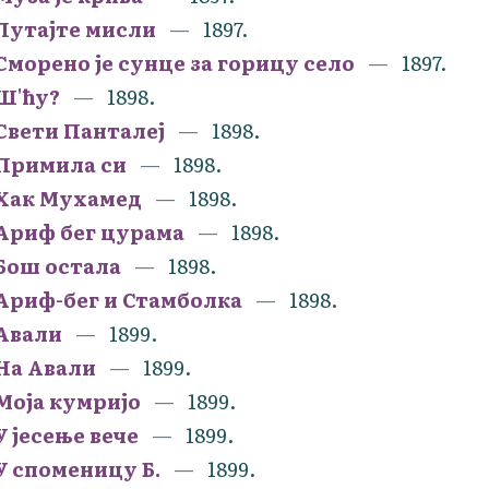
Лутајте мисли
1897.
Сморено је сунце за горицу село
1897.
Ш'ћу?
1898.
Свети Панталеј
1898.
Примила си
1898.
Хак Мухамед
1898.
Ариф бег цурама
1898.
Бош остала
1898.
Ариф-бег и Стамболка
1898.
Авали
1899.
На Авали
1899.
Моја кумријо
1899.
У јесење вече
1899.
У споменицу Б.
1899.