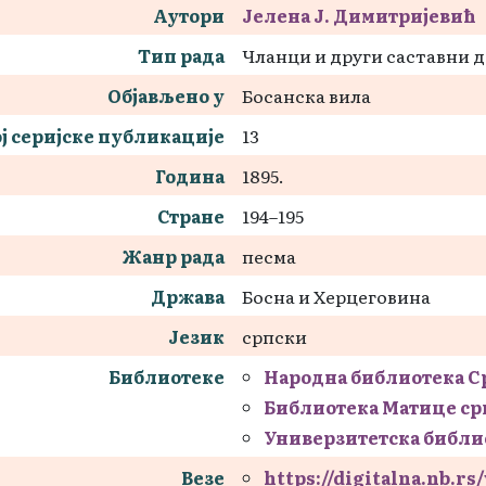
Аутори
Јелена Ј. Димитријевић
Тип рада
Чланци и други саставни 
Објављено у
Босанска вила
ј серијске публикације
13
Година
1895.
Стране
194–195
Жанр рада
песма
Држава
Босна и Херцеговина
Језик
српски
Библиотеке
Народна библиотека С
Библиотека Матице ср
Универзитетска библи
Везе
https://digitalna.nb.r