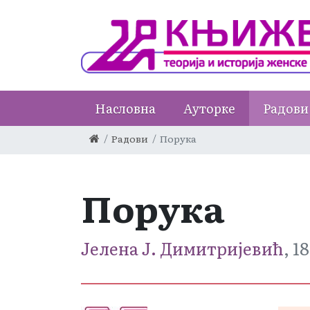
Насловна
Ауторке
Радови
Радови
Порука
Порука
Јелена Ј. Димитријевић
, 1