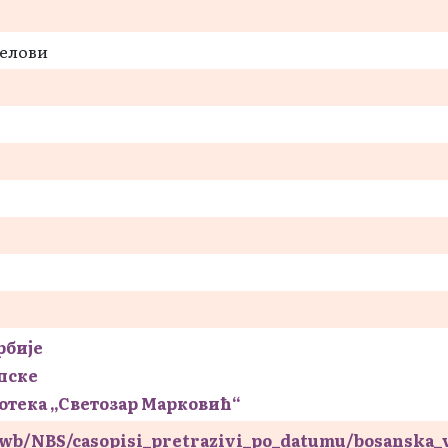
делови
рбије
пске
отека „Светозар Марковић“
s/wb/NBS/casopisi_pretrazivi_po_datumu/bosanska_