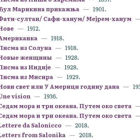
Ђул Марикина прикажња
1901.
Фати-султан/ Сафи-ханум/ Мејрем-ханум
Нове
1912.
Американка
1918.
Писма из Солуна
1918.
Новые женщины
1928.
Писма из Индије
1928.
Писма из Мисира
1929.
Нови свет или У Америци годину дана
19
Une vision
1936.
Седам мора и три океана. Путем око света
Седам мора и три океана. Путем око света
Lettere da Salonicco
2018.
Letters from Salonika
2018.