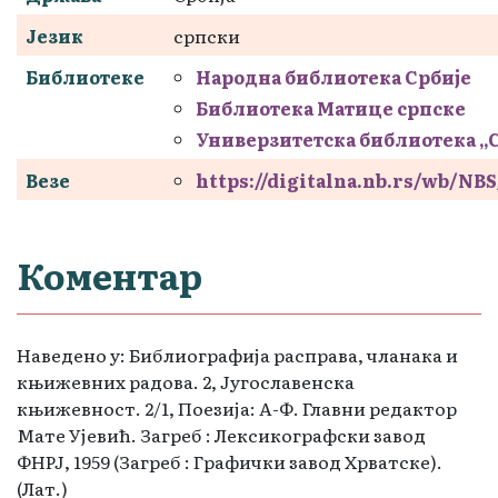
Језик
српски
Библиотеке
Народна библиотека Србије
Библиотека Матице српске
Универзитетска библиотека „
Везе
https://digitalna.nb.rs/wb/N
Коментар
Наведено у: Библиографија расправа, чланака и
књижевних радова. 2, Југославенска
књижевност. 2/1, Поезија: А-Ф. Главни редактор
Мате Ујевић. Загреб : Лексикографски завод
ФНРЈ, 1959 (Загреб : Графички завод Хрватске).
(Лат.)