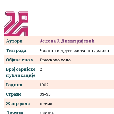
Аутори
Јелена Ј. Димитријевић
Тип рада
Чланци и други саставни делови
Објављено у
Бранково коло
Број серијске
2
публикације
Година
1902.
Стране
33–35
Жанр рада
песма
Држава
Србија