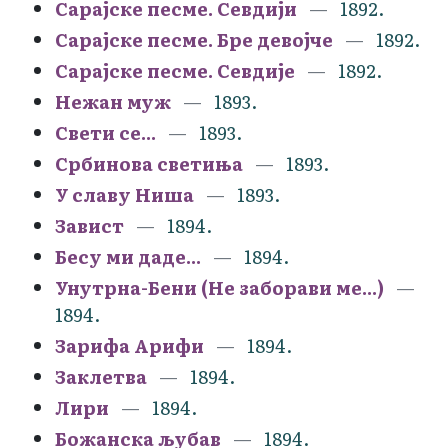
Сарајске песме. Севдији
1892.
Сарајске песме. Бре девојче
1892.
Сарајске песме. Севдије
1892.
Нежан муж
1893.
Свети се...
1893.
Србинова светиња
1893.
У славу Ниша
1893.
Завист
1894.
Бесу ми даде...
1894.
Унутрна-Бени (Не заборави ме...)
1894.
Зарифа Арифи
1894.
Заклетва
1894.
Лири
1894.
Божанска љубав
1894.