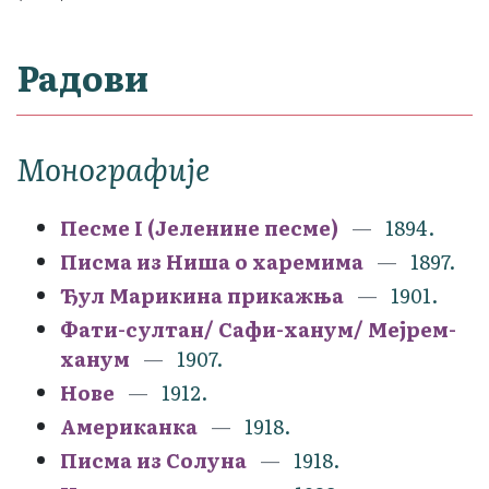
Радови
Монографије
Песме I (Јеленине песме)
1894.
Писма из Ниша о харемима
1897.
Ђул Марикина прикажња
1901.
Фати-султан/ Сафи-ханум/ Мејрем-
ханум
1907.
Нове
1912.
Американка
1918.
Писма из Солуна
1918.