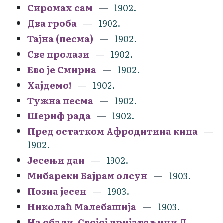
Сиромах сам
1902.
Два гроба
1902.
Тајна (песма)
1902.
Све пролази
1902.
Ево је Смирна
1902.
Хајдемо!
1902.
Тужна песма
1902.
Шериф рада
1902.
Пред остатком Афродитина кипа
1902.
Јесењи дан
1902.
Мибареки Бајрам олсун
1903.
Позна јесен
1903.
Николаћ Малебашија
1903.
На обали. Својој пријатељици Л.