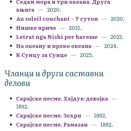
Седам мора и три океана. Друга
књига
2020.
Au soleil couchant – У сутон
2020.
Нишке приче
2021.
Letrat nga Nishi per hareme
2023.
На океану и преко океана
2024.
К Сунцу за Сунце
2025.
Чланци и други саставни
делови
Сарајске песме. Хајдук-девојка
1892.
Сарајске песме. Зехри
1892.
Сарајске песме. Рамазан
1892.