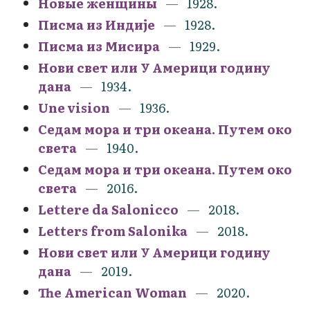
Новые женщины
1928.
Писма из Индије
1928.
Писма из Мисира
1929.
Нови свет или У Америци годину
дана
1934.
Une vision
1936.
Седам мора и три океана. Путем око
света
1940.
Седам мора и три океана. Путем око
света
2016.
Lettere da Salonicco
2018.
Letters from Salonika
2018.
Нови свет или У Америци годину
дана
2019.
The American Woman
2020.