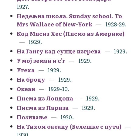
1927.
Недељна школа. Sunday school. To
Mrs Wallace of New-York
1928-29.
Код Мисиз Хес (Писмо из Америке)
1929.
На Гангу кад сунце изгрева
1929.
У мој земан и с'г
1929.
Утеха
1929.
На броду
1929.
Океан
1929-30.
Писма из Лондона
1929.
Писма из Париза
1929.
Позивање
1930.
На Тихом океану (Белешке с пута)
1930.