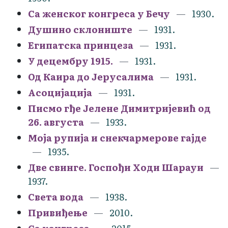
Са женског конгреса у Бечу
1930.
Душино склониште
1931.
Египатска принцеза
1931.
У децембру 1915.
1931.
Од Каира до Јерусалима
1931.
Асоцијација
1931.
Писмо гђе Јелене Димитријевић од
26. августа
1933.
Моја рупија и снекчармерове гајде
1935.
Две свинге. Госпођи Ходи Шарауи
1937.
Света вода
1938.
Привиђење
2010.