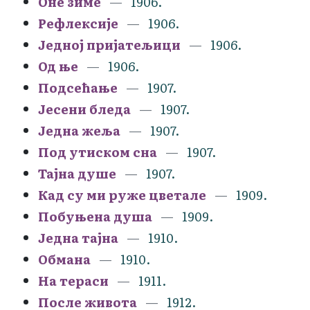
Оне зиме
1906.
Рефлексије
1906.
Једној пријатељици
1906.
Од ње
1906.
Подсећање
1907.
Јесени бледа
1907.
Једна жеља
1907.
Под утиском сна
1907.
Тајна душе
1907.
Кад су ми руже цветале
1909.
Побуњена душа
1909.
Једна тајна
1910.
Обмана
1910.
На тераси
1911.
После живота
1912.