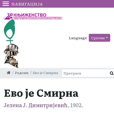
НАВИГАЦИЈА
Language
Српски
Радови
Ево је Смирна
Ево је Смирна
Јелена Ј. Димитријевић
, 1902.