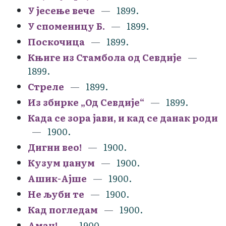
У јесење вече
1899.
У споменицу Б.
1899.
Поскочица
1899.
Књиге из Стамбола од Севдије
1899.
Стреле
1899.
Из збирке „Од Севдије“
1899.
Када се зора јави, и кад се данак роди
1900.
Дигни вео!
1900.
Кузум џанум
1900.
Ашик-Ајше
1900.
Не љуби те
1900.
Кад погледам
1900.
Аман!
1900.