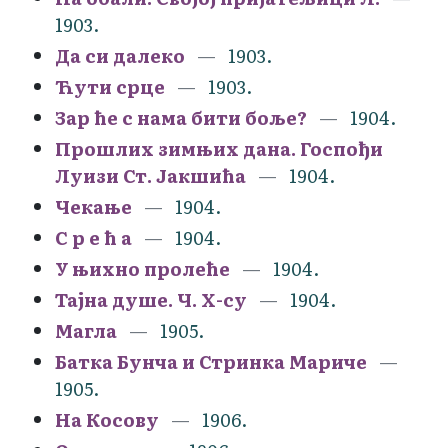
1903.
Да си далеко
1903.
Ћути срце
1903.
Зар ће с нама бити боље?
1904.
Прошлих зимњих дана. Госпођи
Луизи Ст. Јакшића
1904.
Чекање
1904.
С р е ћ а
1904.
У њихно пролеће
1904.
Тајна душе. Ч. Х-су
1904.
Магла
1905.
Батка Бунча и Стринка Мариче
1905.
На Косову
1906.