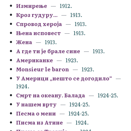
Измирење
1912.
Кроз гудуру...
1913.
Спровод хероја
1913.
Њена исповест
1913.
Жена
1913.
А где ти је брале сине
1913.
Американке
1923.
Monsieur le baron
1923.
У Америци „нешто се догодило“
1924.
Смрт на океану. Балада
1924-25.
У нашем врту
1924-25.
Песма о мени
1924-25.
Писма из Атине
1924.