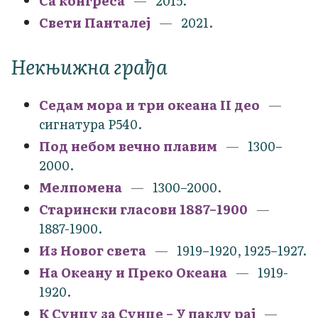
Са конгреса
2015.
Свети Панталеј
2021.
Некњижна грађа
Седам мора и три океана II део
сигнатура Р540.
Под небом вечно плавим
1300–
2000.
Мелпомена
1300–2000.
Старински гласови 1887–1900
1887-1900.
Из Новог света
1919–1920, 1925–1927.
На Океану и Преко Океана
1919-
1920.
К Сунцу за Сунце – У паклу рај