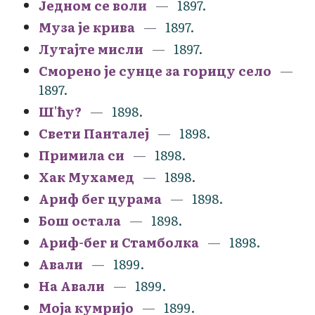
Једном се воли
1897.
Муза је крива
1897.
Лутајте мисли
1897.
Сморено је сунце за горицу село
1897.
Ш'ћу?
1898.
Свети Панталеј
1898.
Примила си
1898.
Хак Мухамед
1898.
Ариф бег цурама
1898.
Бош остала
1898.
Ариф-бег и Стамболка
1898.
Авали
1899.
На Авали
1899.
Моја кумријо
1899.