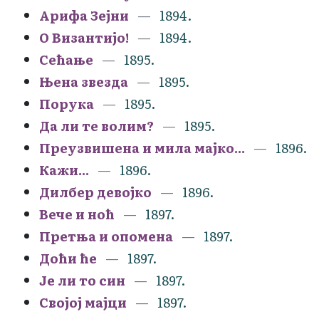
Арифа Зејни
1894.
О Византијо!
1894.
Сећање
1895.
Њена звезда
1895.
Порука
1895.
Да ли те волим?
1895.
Преузвишена и мила мајко...
1896.
Кажи...
1896.
Дилбер девојко
1896.
Вече и ноћ
1897.
Претња и опомена
1897.
Доћи ће
1897.
Је ли то син
1897.
Својој мајци
1897.