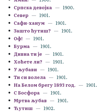
Српска девојка
1900.
Север
1901.
Сафи-ханум
1901.
Зашто ћутиш?
1901.
Оф!
1901.
Бурма
1901.
Дивна ти је
1901.
Хоћете ли?
1901.
У љубави
1901.
Ти си волела
1901.
На Белом брегу 1893 год.
1901.
С Босфора
1901.
Мртва љубав
1901.
Ћутиш
1902.