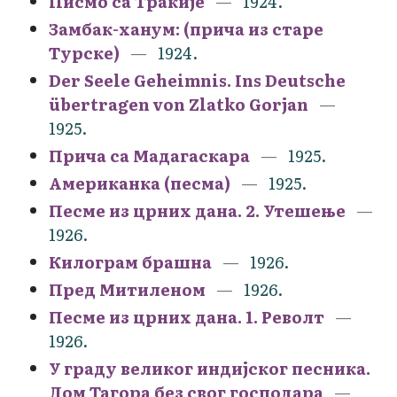
Писмо са Тракије
1924.
Замбак-ханум: (прича из старе
Турске)
1924.
Der Seele Geheimnis. Ins Deutsche
übertragen von Zlatko Gorjan
1925.
Прича са Мадагаскара
1925.
Американка (песма)
1925.
Песме из црних дана. 2. Утешење
1926.
Килограм брашна
1926.
Пред Митиленом
1926.
Песме из црних дана. 1. Револт
1926.
У граду великог индијског песника.
Дом Тагора без свог господара