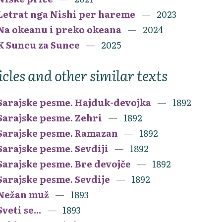
Letrat nga Nishi per hareme
2023
Na okeanu i preko okeana
2024
K Suncu za Sunce
2025
icles and other similar texts
Sarajske pesme. Hajduk-devojka
1892
Sarajske pesme. Zehri
1892
Sarajske pesme. Ramazan
1892
Sarajske pesme. Sevdiji
1892
Sarajske pesme. Bre devojče
1892
Sarajske pesme. Sevdije
1892
Nežan muž
1893
Sveti se...
1893