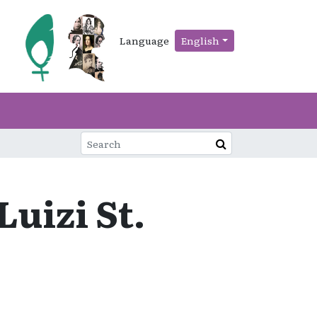
Language
English
Luizi St.