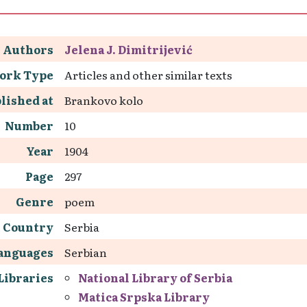
Authors
Jelena J. Dimitrijević
ork Type
Articles and other similar texts
lished at
Brankovo kolo
Number
10
Year
1904
Page
297
Genre
poem
Country
Serbia
anguages
Serbian
Libraries
National Library of Serbia
Matica Srpska Library