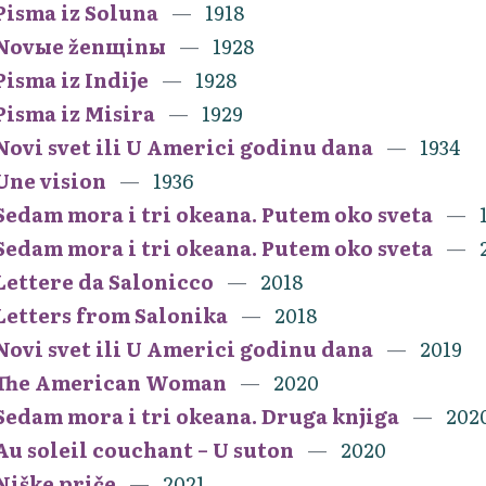
Pisma iz Soluna
1918
Novыe ženщinы
1928
Pisma iz Indije
1928
Pisma iz Misira
1929
Novi svet ili U Americi godinu dana
1934
Une vision
1936
Sedam mora i tri okeana. Putem oko sveta
Sedam mora i tri okeana. Putem oko sveta
Lettere da Salonicco
2018
Letters from Salonika
2018
Novi svet ili U Americi godinu dana
2019
The American Woman
2020
Sedam mora i tri okeana. Druga knjiga
202
Au soleil couchant – U suton
2020
Niške priče
2021