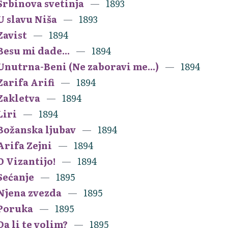
Srbinova svetinja
1893
U slavu Niša
1893
Zavist
1894
Besu mi dade...
1894
Unutrna-Beni (Ne zaboravi me...)
1894
Zarifa Arifi
1894
Zakletva
1894
Liri
1894
Božanska ljubav
1894
Arifa Zejni
1894
O Vizantijo!
1894
Sećanje
1895
Njena zvezda
1895
Poruka
1895
Da li te volim?
1895