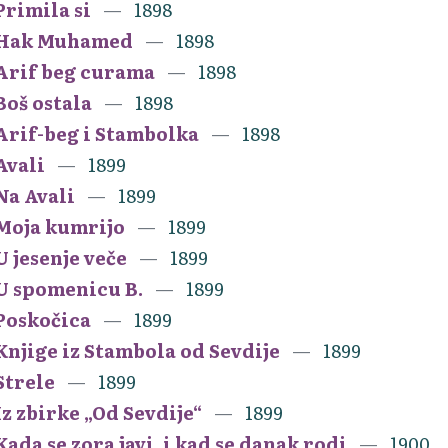
Primila si
1898
Hak Muhamed
1898
Arif beg curama
1898
Boš ostala
1898
Arif-beg i Stambolka
1898
Avali
1899
Na Avali
1899
Moja kumrijo
1899
U jesenje veče
1899
U spomenicu B.
1899
Poskočica
1899
Knjige iz Stambola od Sevdije
1899
Strele
1899
Iz zbirke „Od Sevdije“
1899
Kada se zora javi, i kad se danak rodi
1900