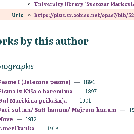
University library "Svetozar Markovi
Urls
https://plus.sr.cobiss.net/opac7/bib/5
rks by this author
nographs
Pesme I (Jelenine pesme)
1894
Pisma iz Niša o haremima
1897
Đul Marikina prikažnja
1901
Fati-sultan/ Safi-hanum/ Mejrem-hanum
1
Nove
1912
Amerikanka
1918