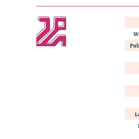
W
Pub
L