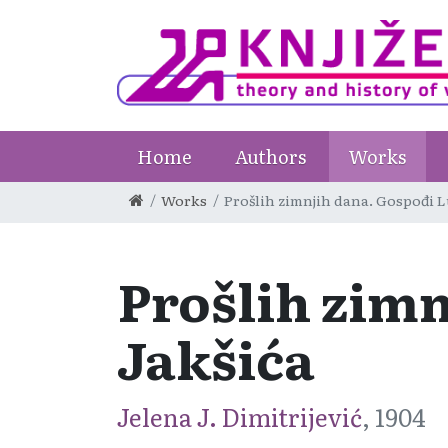
Home
Authors
Works
Works
Prošlih zimnjih dana. Gospođi Lu
Prošlih zimnj
Jakšića
Jelena J. Dimitrijević
, 1904