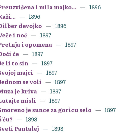
Preuzvišena i mila majko...
1896
Kaži...
1896
Dilber devojko
1896
Veče i noć
1897
Pretnja i opomena
1897
Doći će
1897
Je li to sin
1897
Svojoj majci
1897
Jednom se voli
1897
Muza je kriva
1897
Lutajte misli
1897
Smoreno je sunce za goricu selo
1897
Š'ću?
1898
Sveti Pantalej
1898