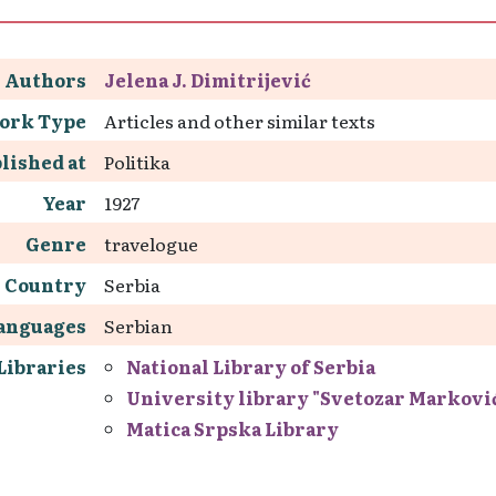
Authors
Jelena J. Dimitrijević
ork Type
Articles and other similar texts
lished at
Politika
Year
1927
Genre
travelogue
Country
Serbia
anguages
Serbian
Libraries
National Library of Serbia
University library "Svetozar Markovi
Matica Srpska Library