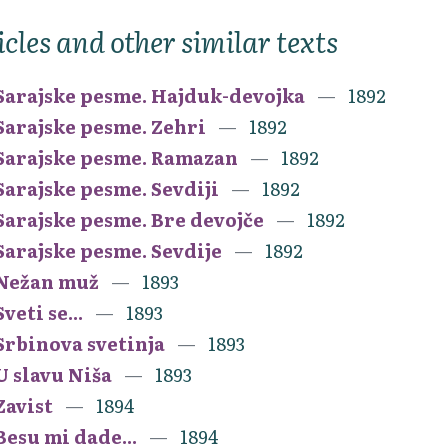
icles and other similar texts
Sarajske pesme. Hajduk-devojka
1892
Sarajske pesme. Zehri
1892
Sarajske pesme. Ramazan
1892
Sarajske pesme. Sevdiji
1892
Sarajske pesme. Bre devojče
1892
Sarajske pesme. Sevdije
1892
Nežan muž
1893
Sveti se...
1893
Srbinova svetinja
1893
U slavu Niša
1893
Zavist
1894
Besu mi dade...
1894