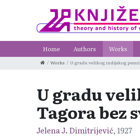
Home
Authors
Works
Works
U gradu velikog indijskog pesn
U gradu vel
Tagora bez 
Jelena J. Dimitrijević
, 1927