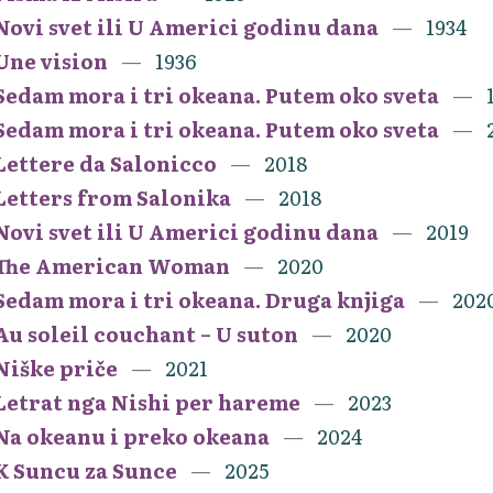
Novi svet ili U Americi godinu dana
1934
Une vision
1936
Sedam mora i tri okeana. Putem oko sveta
Sedam mora i tri okeana. Putem oko sveta
Lettere da Salonicco
2018
Letters from Salonika
2018
Novi svet ili U Americi godinu dana
2019
The American Woman
2020
Sedam mora i tri okeana. Druga knjiga
202
Au soleil couchant – U suton
2020
Niške priče
2021
Letrat nga Nishi per hareme
2023
Na okeanu i preko okeana
2024
K Suncu za Sunce
2025