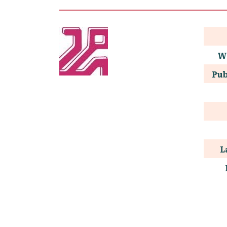
W
Pub
L