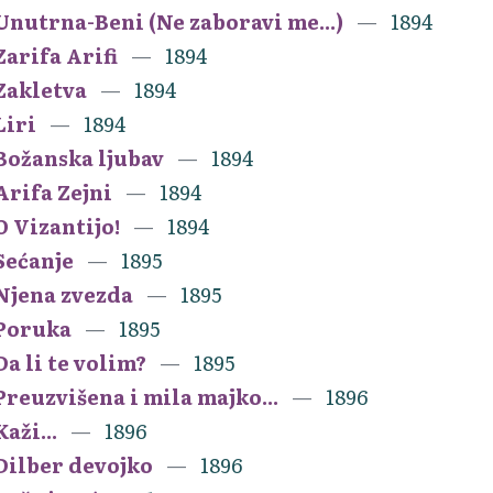
Unutrna-Beni (Ne zaboravi me...)
1894
Zarifa Arifi
1894
Zakletva
1894
Liri
1894
Božanska ljubav
1894
Arifa Zejni
1894
O Vizantijo!
1894
Sećanje
1895
Njena zvezda
1895
Poruka
1895
Da li te volim?
1895
Preuzvišena i mila majko...
1896
Kaži...
1896
Dilber devojko
1896