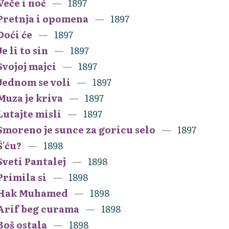
Veče i noć
1897
Pretnja i opomena
1897
Doći će
1897
Je li to sin
1897
Svojoj majci
1897
Jednom se voli
1897
Muza je kriva
1897
Lutajte misli
1897
Smoreno je sunce za goricu selo
1897
Š'ću?
1898
Sveti Pantalej
1898
Primila si
1898
Hak Muhamed
1898
Arif beg curama
1898
Boš ostala
1898