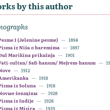
rks by this author
nographs
Pesme I (Jelenine pesme)
1894
Pisma iz Niša o haremima
1897
Đul Marikina prikažnja
1901
Fati-sultan/ Safi-hanum/ Mejrem-hanum
1
Nove
1912
Amerikanka
1918
Pisma iz Soluna
1918
Novыe ženщinы
1928
Pisma iz Indije
1928
Pisma iz Misira
1929