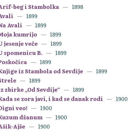
Arif-beg i Stambolka
1898
Avali
1899
Na Avali
1899
Moja kumrijo
1899
U jesenje veče
1899
U spomenicu B.
1899
Poskočica
1899
Knjige iz Stambola od Sevdije
1899
Strele
1899
Iz zbirke „Od Sevdije“
1899
Kada se zora javi, i kad se danak rodi
1900
Digni veo!
1900
Kuzum džanum
1900
Ašik-Ajše
1900