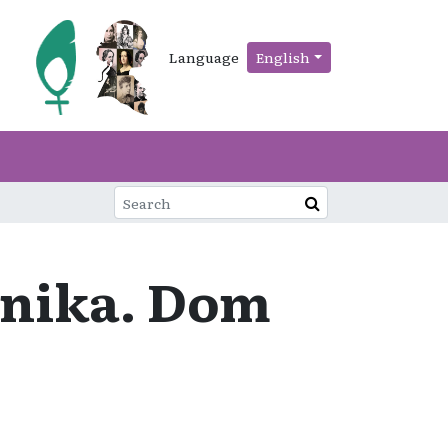
Language
English
snika. Dom