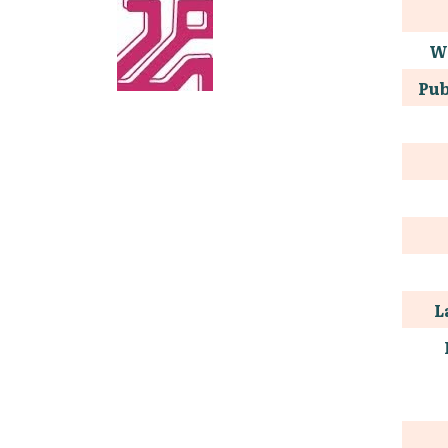
W
Pub
L