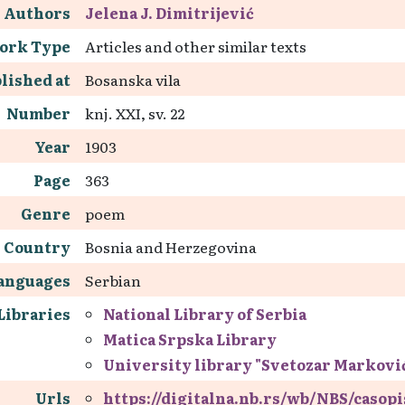
Authors
Jelena J. Dimitrijević
ork Type
Articles and other similar texts
lished at
Bosanska vila
Number
knj. XXI, sv. 22
Year
1903
Page
363
Genre
poem
Country
Bosnia and Herzegovina
anguages
Serbian
Libraries
National Library of Serbia
Matica Srpska Library
University library "Svetozar Markovi
Urls
https://digitalna.nb.rs/wb/NBS/casop