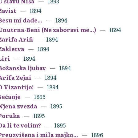
U slavu Niša
1893
Zavist
1894
Besu mi dade...
1894
Unutrna-Beni (Ne zaboravi me...)
1894
Zarifa Arifi
1894
Zakletva
1894
Liri
1894
Božanska ljubav
1894
Arifa Zejni
1894
O Vizantijo!
1894
Sećanje
1895
Njena zvezda
1895
Poruka
1895
Da li te volim?
1895
Preuzvišena i mila majko...
1896