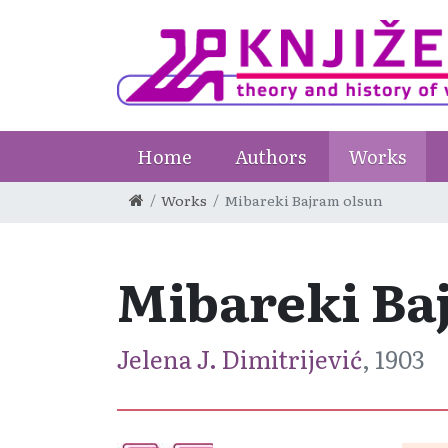
Home
Authors
Works
Works
Mibareki Bajram olsun
Mibareki Ba
Jelena J. Dimitrijević
, 1903