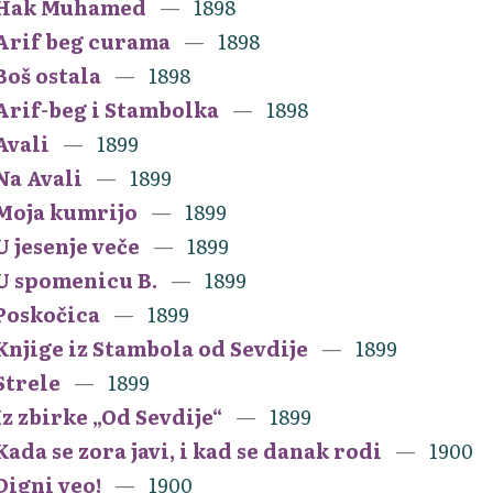
Hak Muhamed
1898
Arif beg curama
1898
Boš ostala
1898
Arif-beg i Stambolka
1898
Avali
1899
Na Avali
1899
Moja kumrijo
1899
U jesenje veče
1899
U spomenicu B.
1899
Poskočica
1899
Knjige iz Stambola od Sevdije
1899
Strele
1899
Iz zbirke „Od Sevdije“
1899
Kada se zora javi, i kad se danak rodi
1900
Digni veo!
1900