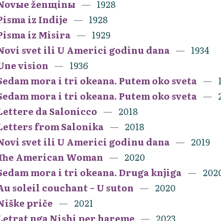
Novыe ženщinы
1928
Pisma iz Indije
1928
Pisma iz Misira
1929
Novi svet ili U Americi godinu dana
1934
Une vision
1936
Sedam mora i tri okeana. Putem oko sveta
Sedam mora i tri okeana. Putem oko sveta
Lettere da Salonicco
2018
Letters from Salonika
2018
Novi svet ili U Americi godinu dana
2019
The American Woman
2020
Sedam mora i tri okeana. Druga knjiga
202
Au soleil couchant – U suton
2020
Niške priče
2021
Letrat nga Nishi per hareme
2023