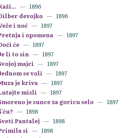
Kaži...
1896
Dilber devojko
1896
Veče i noć
1897
Pretnja i opomena
1897
Doći će
1897
Je li to sin
1897
Svojoj majci
1897
Jednom se voli
1897
Muza je kriva
1897
Lutajte misli
1897
Smoreno je sunce za goricu selo
1897
Š'ću?
1898
Sveti Pantalej
1898
Primila si
1898