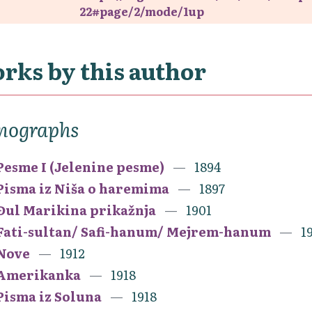
22#page/2/mode/1up
rks by this author
nographs
Pesme I (Jelenine pesme)
1894
Pisma iz Niša o haremima
1897
Đul Marikina prikažnja
1901
Fati-sultan/ Safi-hanum/ Mejrem-hanum
1
Nove
1912
Amerikanka
1918
Pisma iz Soluna
1918