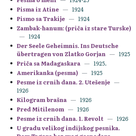
Pisma iz Atine
1924
Pismo sa Trakije
1924
Zambak-hanum: (priča iz stare Turske)
1924
Der Seele Geheimnis. Ins Deutsche
übertragen von Zlatko Gorjan
1925
Priča sa Madagaskara
1925.
Amerikanka (pesma)
1925
Pesme iz crnih dana. 2. Utešenje
1926
Kilogram brašna
1926
Pred Mitilenom
1926
Pesme iz crnih dana. 1. Revolt
1926
U gradu velikog indijskog pesnika.