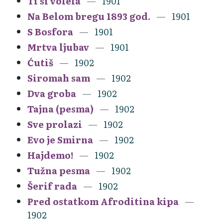
Ti si volela
1901
Na Belom bregu 1893 god.
1901
S Bosfora
1901
Mrtva ljubav
1901
Ćutiš
1902
Siromah sam
1902
Dva groba
1902
Tajna (pesma)
1902
Sve prolazi
1902
Evo je Smirna
1902
Hajdemo!
1902
Tužna pesma
1902
Šerif rada
1902
Pred ostatkom Afroditina kipa
1902