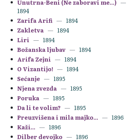
Unutrna-Beni (Ne zaboravi me...)
1894
Zarifa Arifi
1894
Zakletva
1894
Liri
1894
Božanska ljubav
1894
Arifa Zejni
1894
O Vizantijo!
1894
Sećanje
1895
Njena zvezda
1895
Poruka
1895
Da li te volim?
1895
Preuzvišena i mila majko...
1896
Kaži...
1896
Dilber devojko
1896