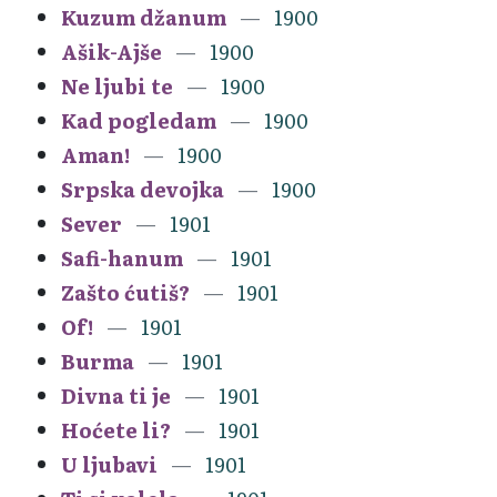
Kuzum džanum
1900
Ašik-Ajše
1900
Ne ljubi te
1900
Kad pogledam
1900
Aman!
1900
Srpska devojka
1900
Sever
1901
Safi-hanum
1901
Zašto ćutiš?
1901
Of!
1901
Burma
1901
Divna ti je
1901
Hoćete li?
1901
U ljubavi
1901