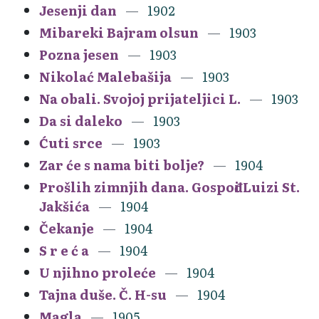
Jesenji dan
1902
Mibareki Bajram olsun
1903
Pozna jesen
1903
Nikolać Malebašija
1903
Na obali. Svojoj prijateljici L.
1903
Da si daleko
1903
Ćuti srce
1903
Zar će s nama biti bolje?
1904
Prošlih zimnjih dana. Gospođi Luizi St.
Jakšića
1904
Čekanje
1904
S r e ć a
1904
U njihno proleće
1904
Tajna duše. Č. H-su
1904
Magla
1905