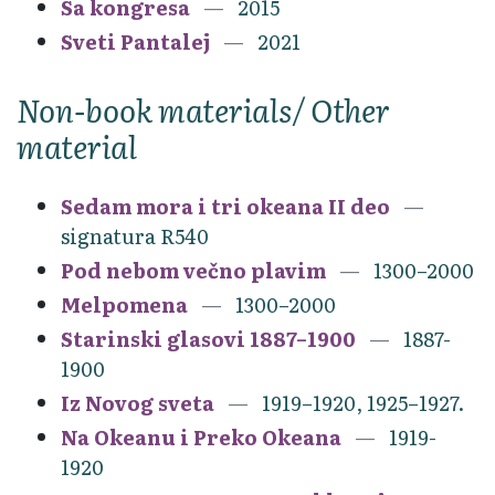
Sa kongresa
2015
Sveti Pantalej
2021
Non-book materials/ Other
material
Sedam mora i tri okeana II deo
signatura R540
Pod nebom večno plavim
1300–2000
Melpomena
1300–2000
Starinski glasovi 1887–1900
1887-
1900
Iz Novog sveta
1919–1920, 1925–1927.
Na Okeanu i Preko Okeana
1919-
1920