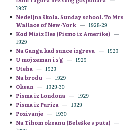
Dom Tagora bez svog gospodara
1927
Nedeljna škola. Sunday school. To Mrs
Wallace of New-York
1928-29
Kod Misiz Hes (Pismo iz Amerike)
1929
Na Gangu kad sunce izgreva
1929
U moj zeman i s'g
1929
Uteha
1929
Na brodu
1929
Okean
1929-30
Pisma iz Londona
1929
Pisma iz Pariza
1929
Pozivanje
1930
Na Tihom okeanu (Beleške s puta)