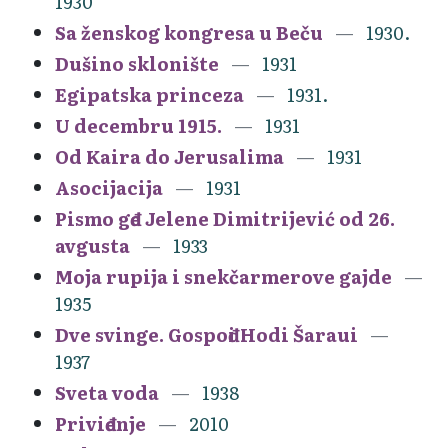
1930
Sa ženskog kongresa u Beču
1930.
Dušino sklonište
1931
Egipatska princeza
1931.
U decembru 1915.
1931
Od Kaira do Jerusalima
1931
Asocijacija
1931
Pismo gđe Jelene Dimitrijević od 26.
avgusta
1933
Moja rupija i snekčarmerove gajde
1935
Dve svinge. Gospođi Hodi Šaraui
1937
Sveta voda
1938
Priviđenje
2010