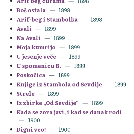
Arif beg curama
1898
Boš ostala
1898
Arif-beg i Stambolka
1898
Avali
1899
Na Avali
1899
Moja kumrijo
1899
U jesenje veče
1899
U spomenicu B.
1899
Poskočica
1899
Knjige iz Stambola od Sevdije
1899
Strele
1899
Iz zbirke „Od Sevdije“
1899
Kada se zora javi, i kad se danak rodi
1900
Digni veo!
1900