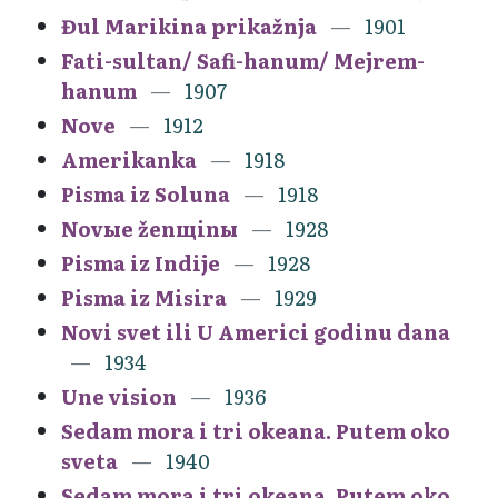
Đul Marikina prikažnja
1901
Fati-sultan/ Safi-hanum/ Mejrem-
hanum
1907
Nove
1912
Amerikanka
1918
Pisma iz Soluna
1918
Novыe ženщinы
1928
Pisma iz Indije
1928
Pisma iz Misira
1929
Novi svet ili U Americi godinu dana
1934
Une vision
1936
Sedam mora i tri okeana. Putem oko
sveta
1940
Sedam mora i tri okeana. Putem oko