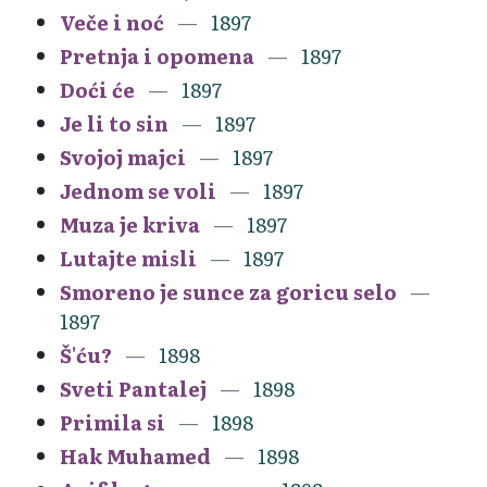
Veče i noć
1897
Pretnja i opomena
1897
Doći će
1897
Je li to sin
1897
Svojoj majci
1897
Jednom se voli
1897
Muza je kriva
1897
Lutajte misli
1897
Smoreno je sunce za goricu selo
1897
Š'ću?
1898
Sveti Pantalej
1898
Primila si
1898
Hak Muhamed
1898