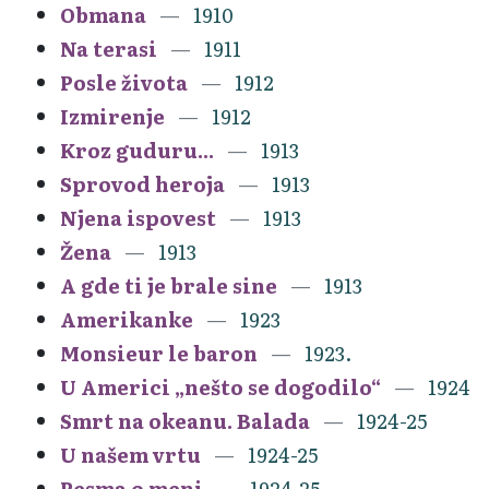
Obmana
1910
Na terasi
1911
Posle života
1912
Izmirenje
1912
Kroz guduru...
1913
Sprovod heroja
1913
Njena ispovest
1913
Žena
1913
A gde ti je brale sine
1913
Amerikanke
1923
Monsieur le baron
1923.
U Americi „nešto se dogodilo“
1924
Smrt na okeanu. Balada
1924-25
U našem vrtu
1924-25
Pesma o meni
1924-25