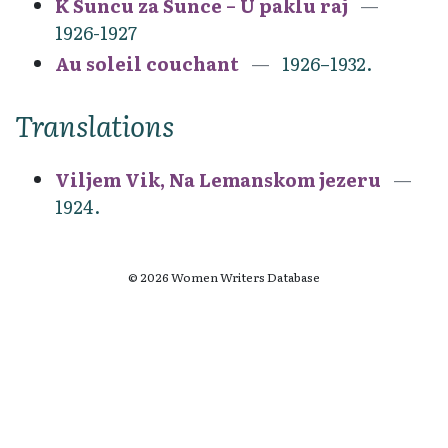
K Suncu za Sunce – U paklu raj
1926-1927
Au soleil couchant
1926–1932.
Translations
Viljem Vik, Na Lemanskom jezeru
1924.
© 2026 Women Writers Database