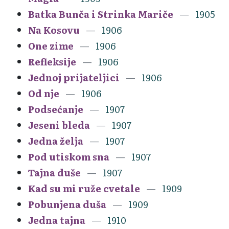
Batka Bunča i Strinka Mariče
1905
Na Kosovu
1906
One zime
1906
Refleksije
1906
Jednoj prijateljici
1906
Od nje
1906
Podsećanje
1907
Jeseni bleda
1907
Jedna želja
1907
Pod utiskom sna
1907
Tajna duše
1907
Kad su mi ruže cvetale
1909
Pobunjena duša
1909
Jedna tajna
1910