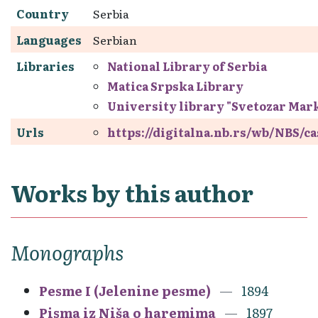
Country
Serbia
Languages
Serbian
Libraries
National Library of Serbia
Matica Srpska Library
University library "Svetozar Mar
Urls
https://digitalna.nb.rs/wb/NBS/
Works by this author
Monographs
Pesme I (Jelenine pesme)
1894
Pisma iz Niša o haremima
1897