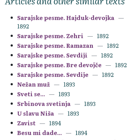
Articles and other similar texts
Sarajske pesme. Hajduk-devojka
1892
Sarajske pesme. Zehri
1892
Sarajske pesme. Ramazan
1892
Sarajske pesme. Sevdiji
1892
Sarajske pesme. Bre devojče
1892
Sarajske pesme. Sevdije
1892
Nežan muž
1893
Sveti se...
1893
Srbinova svetinja
1893
U slavu Niša
1893
Zavist
1894
Besu mi dade...
1894