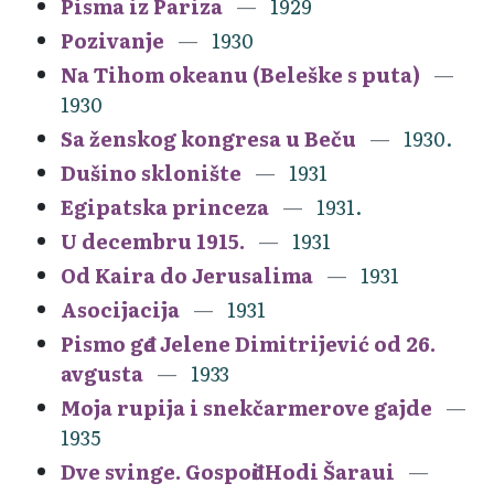
Pisma iz Pariza
1929
Pozivanje
1930
Na Tihom okeanu (Beleške s puta)
1930
Sa ženskog kongresa u Beču
1930.
Dušino sklonište
1931
Egipatska princeza
1931.
U decembru 1915.
1931
Od Kaira do Jerusalima
1931
Asocijacija
1931
Pismo gđe Jelene Dimitrijević od 26.
avgusta
1933
Moja rupija i snekčarmerove gajde
1935
Dve svinge. Gospođi Hodi Šaraui