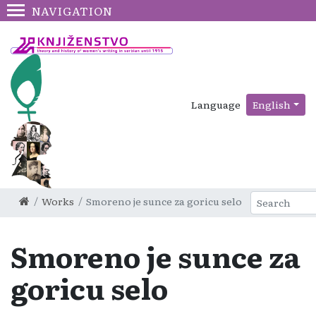
NAVIGATION
Language
English
Works
Smoreno je sunce za goricu selo
Smoreno je sunce za
goricu selo