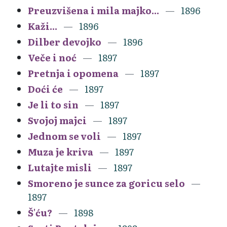
Preuzvišena i mila majko...
1896
Kaži...
1896
Dilber devojko
1896
Veče i noć
1897
Pretnja i opomena
1897
Doći će
1897
Je li to sin
1897
Svojoj majci
1897
Jednom se voli
1897
Muza je kriva
1897
Lutajte misli
1897
Smoreno je sunce za goricu selo
1897
Š'ću?
1898