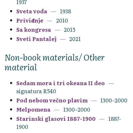
1937
Sveta voda
1938
Priviđenje
2010
Sa kongresa
2015
Sveti Pantalej
2021
Non-book materials/ Other
material
Sedam mora i tri okeana II deo
signatura R540
Pod nebom večno plavim
1300–2000
Melpomena
1300–2000
Starinski glasovi 1887–1900
1887-
1900