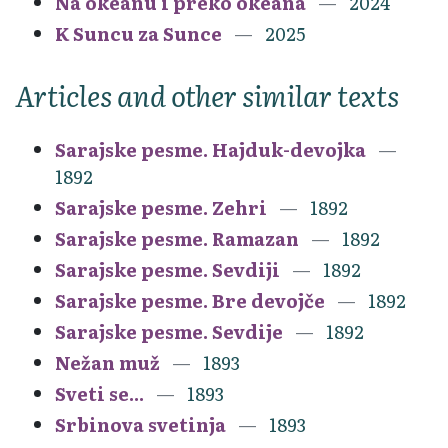
Na okeanu i preko okeana
2024
K Suncu za Sunce
2025
Articles and other similar texts
Sarajske pesme. Hajduk-devojka
1892
Sarajske pesme. Zehri
1892
Sarajske pesme. Ramazan
1892
Sarajske pesme. Sevdiji
1892
Sarajske pesme. Bre devojče
1892
Sarajske pesme. Sevdije
1892
Nežan muž
1893
Sveti se...
1893
Srbinova svetinja
1893