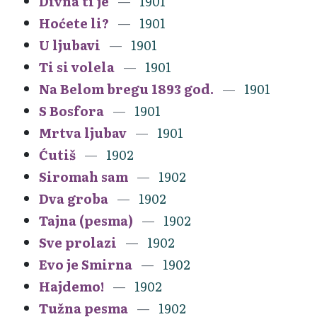
Divna ti je
1901
Hoćete li?
1901
U ljubavi
1901
Ti si volela
1901
Na Belom bregu 1893 god.
1901
S Bosfora
1901
Mrtva ljubav
1901
Ćutiš
1902
Siromah sam
1902
Dva groba
1902
Tajna (pesma)
1902
Sve prolazi
1902
Evo je Smirna
1902
Hajdemo!
1902
Tužna pesma
1902