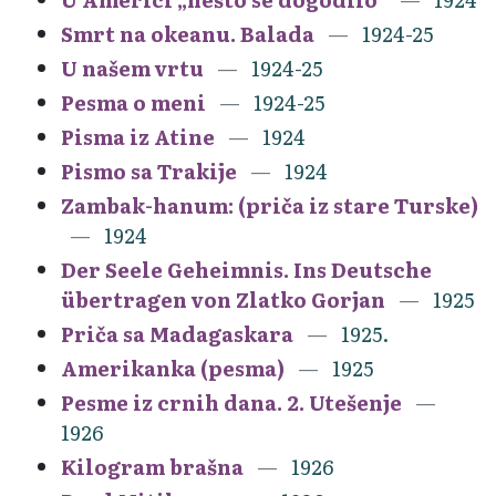
Smrt na okeanu. Balada
1924-25
U našem vrtu
1924-25
Pesma o meni
1924-25
Pisma iz Atine
1924
Pismo sa Trakije
1924
Zambak-hanum: (priča iz stare Turske)
1924
Der Seele Geheimnis. Ins Deutsche
übertragen von Zlatko Gorjan
1925
Priča sa Madagaskara
1925.
Amerikanka (pesma)
1925
Pesme iz crnih dana. 2. Utešenje
1926
Kilogram brašna
1926