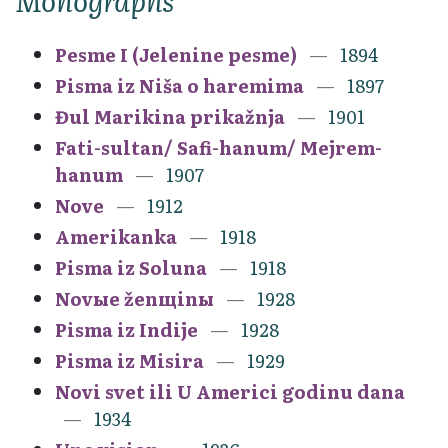
Pesme I (Jelenine pesme)
1894
Pisma iz Niša o haremima
1897
Đul Marikina prikažnja
1901
Fati-sultan/ Safi-hanum/ Mejrem-
hanum
1907
Nove
1912
Amerikanka
1918
Pisma iz Soluna
1918
Novыe ženщinы
1928
Pisma iz Indije
1928
Pisma iz Misira
1929
Novi svet ili U Americi godinu dana
1934