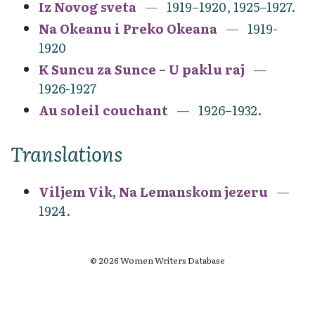
Iz Novog sveta
1919–1920, 1925–1927.
Na Okeanu i Preko Okeana
1919-
1920
K Suncu za Sunce – U paklu raj
1926-1927
Au soleil couchant
1926–1932.
Translations
Viljem Vik, Na Lemanskom jezeru
1924.
© 2026 Women Writers Database