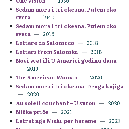
Une vision
1936
Sedam mora i tri okeana. Putem oko
sveta
1940
Sedam mora i tri okeana. Putem oko
sveta
2016
Lettere da Salonicco
2018
Letters from Salonika
2018
Novi svet ili U Americi godinu dana
2019
The American Woman
2020
Sedam mora i tri okeana. Druga knjiga
2020
Au soleil couchant – U suton
2020
Niške priče
2021
Letrat nga Nishi per hareme
2023