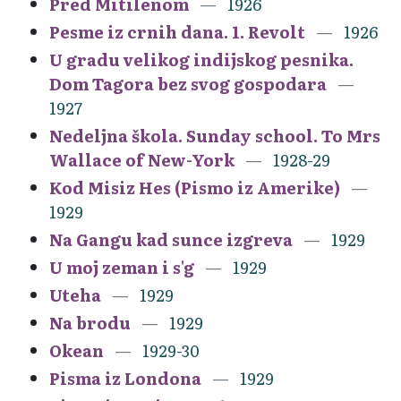
Pred Mitilenom
1926
Pesme iz crnih dana. 1. Revolt
1926
U gradu velikog indijskog pesnika.
Dom Tagora bez svog gospodara
1927
Nedeljna škola. Sunday school. To Mrs
Wallace of New-York
1928-29
Kod Misiz Hes (Pismo iz Amerike)
1929
Na Gangu kad sunce izgreva
1929
U moj zeman i s'g
1929
Uteha
1929
Na brodu
1929
Okean
1929-30
Pisma iz Londona
1929