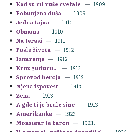
Kad su mi ruže cvetale
1909
Pobunjena duša
1909
Jedna tajna
1910
Obmana
1910
Na terasi
1911
Posle života
1912
Izmirenje
1912
Kroz guduru...
1913
Sprovod heroja
1913
Njena ispovest
1913
Žena
1913
A gde ti je brale sine
1913
Amerikanke
1923
Monsieur le baron
1923.
U Americi „nešto se dogodilo“
1924