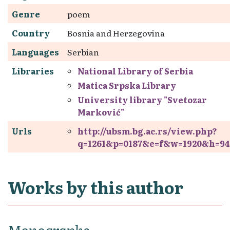
Genre
poem
Country
Bosnia and Herzegovina
Languages
Serbian
Libraries
National Library of Serbia
Matica Srpska Library
University library "Svetozar
Marković"
Urls
http://ubsm.bg.ac.rs/view.php?
q=1261&p=0187&e=f&w=1920&h=94
Works by this author
Monographs