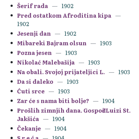
Šerif rada
1902
Pred ostatkom Afroditina kipa
1902
Jesenji dan
1902
Mibareki Bajram olsun
1903
Pozna jesen
1903
Nikolać Malebašija
1903
Na obali. Svojoj prijateljici L.
1903
Da si daleko
1903
Ćuti srce
1903
Zar će s nama biti bolje?
1904
Prošlih zimnjih dana. Gospođi Luizi St.
Jakšića
1904
Čekanje
1904
S r e ć a
1904