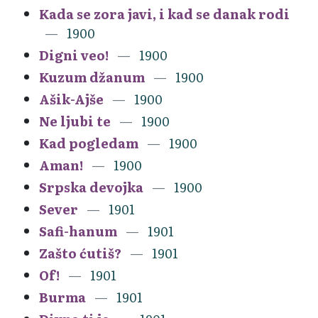
Kada se zora javi, i kad se danak rodi
1900
Digni veo!
1900
Kuzum džanum
1900
Ašik-Ajše
1900
Ne ljubi te
1900
Kad pogledam
1900
Aman!
1900
Srpska devojka
1900
Sever
1901
Safi-hanum
1901
Zašto ćutiš?
1901
Of!
1901
Burma
1901