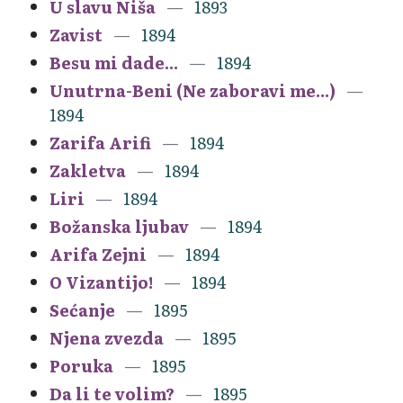
U slavu Niša
1893
Zavist
1894
Besu mi dade...
1894
Unutrna-Beni (Ne zaboravi me...)
1894
Zarifa Arifi
1894
Zakletva
1894
Liri
1894
Božanska ljubav
1894
Arifa Zejni
1894
O Vizantijo!
1894
Sećanje
1895
Njena zvezda
1895
Poruka
1895
Da li te volim?
1895