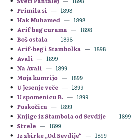
Sveti Pantalej
1898
Primila si
1898
Hak Muhamed
1898
Arif beg curama
1898
Boš ostala
1898
Arif-beg i Stambolka
1898
Avali
1899
Na Avali
1899
Moja kumrijo
1899
U jesenje veče
1899
U spomenicu B.
1899
Poskočica
1899
Knjige iz Stambola od Sevdije
1899
Strele
1899
Iz zbirke „Od Sevdije“
1899