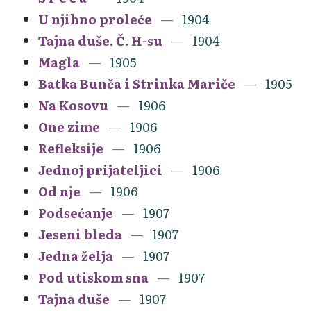
U njihno proleće
1904
Tajna duše. Č. H-su
1904
Magla
1905
Batka Bunča i Strinka Mariče
1905
Na Kosovu
1906
One zime
1906
Refleksije
1906
Jednoj prijateljici
1906
Od nje
1906
Podsećanje
1907
Jeseni bleda
1907
Jedna želja
1907
Pod utiskom sna
1907
Tajna duše
1907