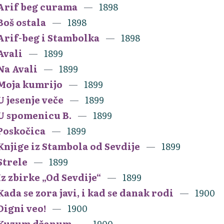
Arif beg curama
1898
Boš ostala
1898
Arif-beg i Stambolka
1898
Avali
1899
Na Avali
1899
Moja kumrijo
1899
U jesenje veče
1899
U spomenicu B.
1899
Poskočica
1899
Knjige iz Stambola od Sevdije
1899
Strele
1899
Iz zbirke „Od Sevdije“
1899
Kada se zora javi, i kad se danak rodi
1900
Digni veo!
1900
Kuzum džanum
1900