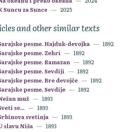
Na okeanu i preko okeana
2024
K Suncu za Sunce
2025
icles and other similar texts
Sarajske pesme. Hajduk-devojka
1892
Sarajske pesme. Zehri
1892
Sarajske pesme. Ramazan
1892
Sarajske pesme. Sevdiji
1892
Sarajske pesme. Bre devojče
1892
Sarajske pesme. Sevdije
1892
Nežan muž
1893
Sveti se...
1893
Srbinova svetinja
1893
U slavu Niša
1893