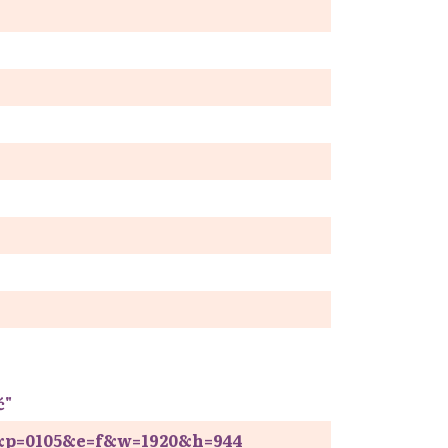
ć"
15&p=0105&e=f&w=1920&h=944