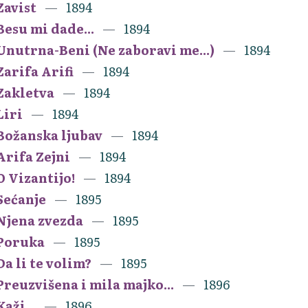
Zavist
1894
Besu mi dade...
1894
Unutrna-Beni (Ne zaboravi me...)
1894
Zarifa Arifi
1894
Zakletva
1894
Liri
1894
Božanska ljubav
1894
Arifa Zejni
1894
O Vizantijo!
1894
Sećanje
1895
Njena zvezda
1895
Poruka
1895
Da li te volim?
1895
Preuzvišena i mila majko...
1896
Kaži...
1896