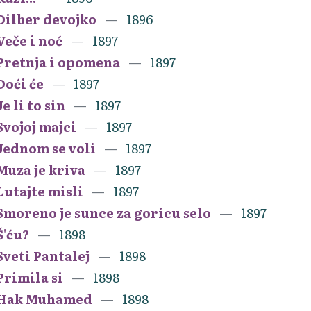
Dilber devojko
1896
Veče i noć
1897
Pretnja i opomena
1897
Doći će
1897
Je li to sin
1897
Svojoj majci
1897
Jednom se voli
1897
Muza je kriva
1897
Lutajte misli
1897
Smoreno je sunce za goricu selo
1897
Š'ću?
1898
Sveti Pantalej
1898
Primila si
1898
Hak Muhamed
1898