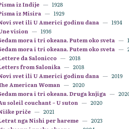
Pisma iz Indije
1928
Pisma iz Misira
1929
Novi svet ili U Americi godinu dana
1934
Une vision
1936
Sedam mora i tri okeana. Putem oko sveta
Sedam mora i tri okeana. Putem oko sveta
Lettere da Salonicco
2018
Letters from Salonika
2018
Novi svet ili U Americi godinu dana
2019
The American Woman
2020
Sedam mora i tri okeana. Druga knjiga
202
Au soleil couchant – U suton
2020
Niške priče
2021
Letrat nga Nishi per hareme
2023