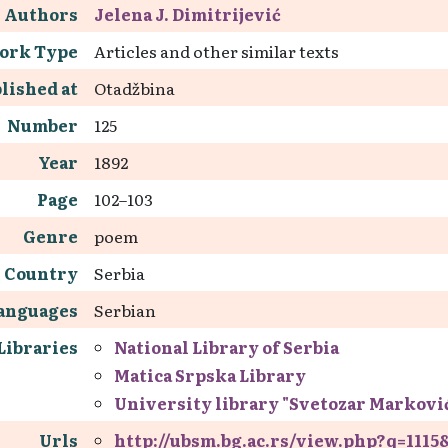
Authors
Jelena J. Dimitrijević
ork Type
Articles and other similar texts
lished at
Otadžbina
Number
125
Year
1892
Page
102–103
Genre
poem
Country
Serbia
anguages
Serbian
Libraries
National Library of Serbia
Matica Srpska Library
University library "Svetozar Markovi
Urls
http://ubsm.bg.ac.rs/view.php?q=11