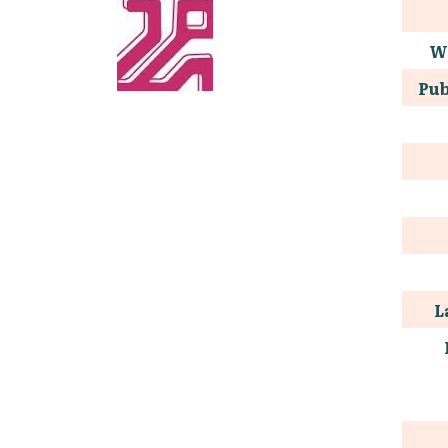
W
Pub
L