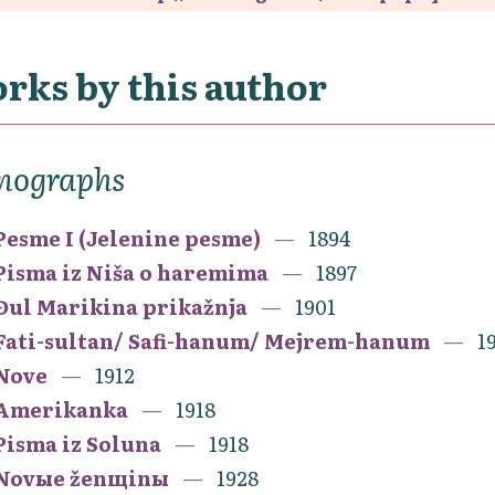
rks by this author
nographs
Pesme I (Jelenine pesme)
1894
Pisma iz Niša o haremima
1897
Đul Marikina prikažnja
1901
Fati-sultan/ Safi-hanum/ Mejrem-hanum
1
Nove
1912
Amerikanka
1918
Pisma iz Soluna
1918
Novыe ženщinы
1928