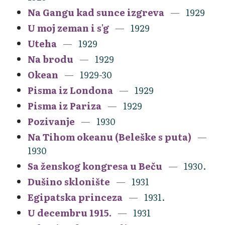
Na Gangu kad sunce izgreva
1929
U moj zeman i s'g
1929
Uteha
1929
Na brodu
1929
Okean
1929-30
Pisma iz Londona
1929
Pisma iz Pariza
1929
Pozivanje
1930
Na Tihom okeanu (Beleške s puta)
1930
Sa ženskog kongresa u Beču
1930.
Dušino sklonište
1931
Egipatska princeza
1931.
U decembru 1915.
1931