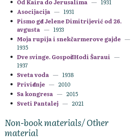
Od Kaira do Jerusalima
1931
Asocijacija
1931
Pismo gđe Jelene Dimitrijević od 26.
avgusta
1933
Moja rupija i snekčarmerove gajde
1935
Dve svinge. Gospođi Hodi Šaraui
1937
Sveta voda
1938
Priviđenje
2010
Sa kongresa
2015
Sveti Pantalej
2021
Non-book materials/ Other
material