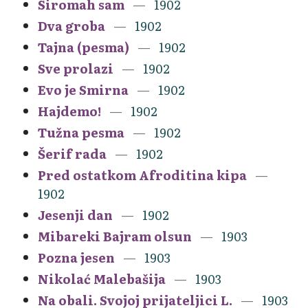
Siromah sam
1902
Dva groba
1902
Tajna (pesma)
1902
Sve prolazi
1902
Evo je Smirna
1902
Hajdemo!
1902
Tužna pesma
1902
Šerif rada
1902
Pred ostatkom Afroditina kipa
1902
Jesenji dan
1902
Mibareki Bajram olsun
1903
Pozna jesen
1903
Nikolać Malebašija
1903
Na obali. Svojoj prijateljici L.
1903