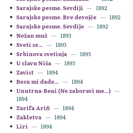
Sarajske pesme. Sevdiji
1892
Sarajske pesme. Bre devojče
1892
Sarajske pesme. Sevdije
1892
Nežan muž
1893
Sveti se...
1893
Srbinova svetinja
1893
U slavu Niša
1893
Zavist
1894
Besu mi dade...
1894
Unutrna-Beni (Ne zaboravi me...)
1894
Zarifa Arifi
1894
Zakletva
1894
Liri
1894