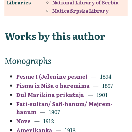
Libraries
National Library of Serbia
Matica Srpska Library
Works by this author
Monographs
Pesme I (Jelenine pesme)
1894
Pisma iz Niša o haremima
1897
Đul Marikina prikažnja
1901
Fati-sultan/ Safi-hanum/ Mejrem-
hanum
1907
Nove
1912
Amerikanka
1918