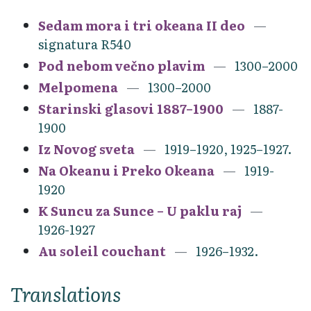
Sedam mora i tri okeana II deo
signatura R540
Pod nebom večno plavim
1300–2000
Melpomena
1300–2000
Starinski glasovi 1887–1900
1887-
1900
Iz Novog sveta
1919–1920, 1925–1927.
Na Okeanu i Preko Okeana
1919-
1920
K Suncu za Sunce – U paklu raj
1926-1927
Au soleil couchant
1926–1932.
Translations