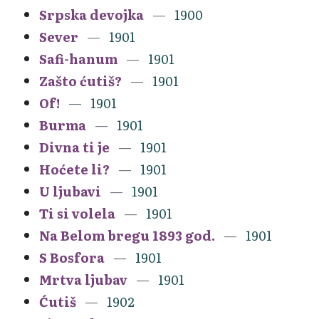
Srpska devojka
1900
Sever
1901
Safi-hanum
1901
Zašto ćutiš?
1901
Of!
1901
Burma
1901
Divna ti je
1901
Hoćete li?
1901
U ljubavi
1901
Ti si volela
1901
Na Belom bregu 1893 god.
1901
S Bosfora
1901
Mrtva ljubav
1901
Ćutiš
1902