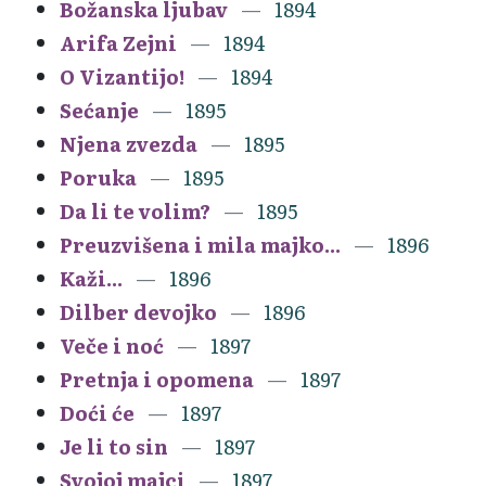
Božanska ljubav
1894
Arifa Zejni
1894
O Vizantijo!
1894
Sećanje
1895
Njena zvezda
1895
Poruka
1895
Da li te volim?
1895
Preuzvišena i mila majko...
1896
Kaži...
1896
Dilber devojko
1896
Veče i noć
1897
Pretnja i opomena
1897
Doći će
1897
Je li to sin
1897
Svojoj majci
1897