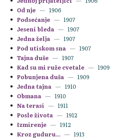
Jednoj prijateljici
1906
Od nje
1906
Podsećanje
1907
Jeseni bleda
1907
Jedna želja
1907
Pod utiskom sna
1907
Tajna duše
1907
Kad su mi ruže cvetale
1909
Pobunjena duša
1909
Jedna tajna
1910
Obmana
1910
Na terasi
1911
Posle života
1912
Izmirenje
1912
Kroz guduru...
1913