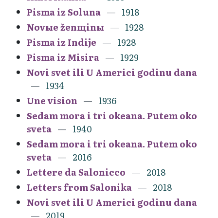
Pisma iz Soluna
1918
Novыe ženщinы
1928
Pisma iz Indije
1928
Pisma iz Misira
1929
Novi svet ili U Americi godinu dana
1934
Une vision
1936
Sedam mora i tri okeana. Putem oko
sveta
1940
Sedam mora i tri okeana. Putem oko
sveta
2016
Lettere da Salonicco
2018
Letters from Salonika
2018
Novi svet ili U Americi godinu dana
2019