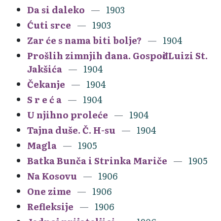
Da si daleko
1903
Ćuti srce
1903
Zar će s nama biti bolje?
1904
Prošlih zimnjih dana. Gospođi Luizi St.
Jakšića
1904
Čekanje
1904
S r e ć a
1904
U njihno proleće
1904
Tajna duše. Č. H-su
1904
Magla
1905
Batka Bunča i Strinka Mariče
1905
Na Kosovu
1906
One zime
1906
Refleksije
1906