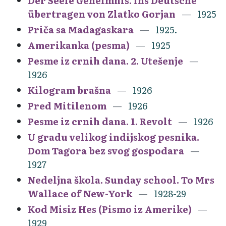
Der Seele Geheimnis. Ins Deutsche
übertragen von Zlatko Gorjan
1925
Priča sa Madagaskara
1925.
Amerikanka (pesma)
1925
Pesme iz crnih dana. 2. Utešenje
1926
Kilogram brašna
1926
Pred Mitilenom
1926
Pesme iz crnih dana. 1. Revolt
1926
U gradu velikog indijskog pesnika.
Dom Tagora bez svog gospodara
1927
Nedeljna škola. Sunday school. To Mrs
Wallace of New-York
1928-29
Kod Misiz Hes (Pismo iz Amerike)
1929