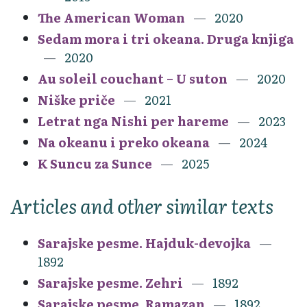
The American Woman
2020
Sedam mora i tri okeana. Druga knjiga
2020
Au soleil couchant – U suton
2020
Niške priče
2021
Letrat nga Nishi per hareme
2023
Na okeanu i preko okeana
2024
K Suncu za Sunce
2025
Articles and other similar texts
Sarajske pesme. Hajduk-devojka
1892
Sarajske pesme. Zehri
1892
Sarajske pesme. Ramazan
1892