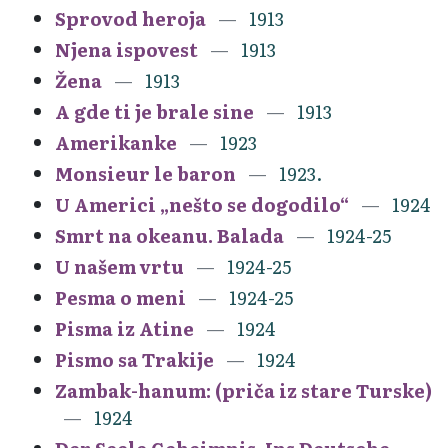
Sprovod heroja
1913
Njena ispovest
1913
Žena
1913
A gde ti je brale sine
1913
Amerikanke
1923
Monsieur le baron
1923.
U Americi „nešto se dogodilo“
1924
Smrt na okeanu. Balada
1924-25
U našem vrtu
1924-25
Pesma o meni
1924-25
Pisma iz Atine
1924
Pismo sa Trakije
1924
Zambak-hanum: (priča iz stare Turske)
1924