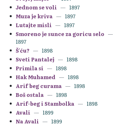
Jednom se voli
1897
Muza je kriva
1897
Lutajte misli
1897
Smoreno je sunce za goricu selo
1897
Š'ću?
1898
Sveti Pantalej
1898
Primila si
1898
Hak Muhamed
1898
Arif beg curama
1898
Boš ostala
1898
Arif-beg i Stambolka
1898
Avali
1899
Na Avali
1899