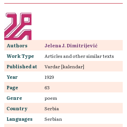
Authors
Jelena J. Dimitrijević
Work Type
Articles and other similar texts
Published at
Vardar [kalendar]
Year
1929
Page
63
Genre
poem
Country
Serbia
Languages
Serbian