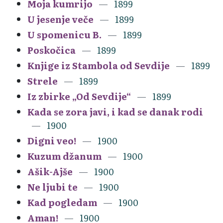
Moja kumrijo
1899
U jesenje veče
1899
U spomenicu B.
1899
Poskočica
1899
Knjige iz Stambola od Sevdije
1899
Strele
1899
Iz zbirke „Od Sevdije“
1899
Kada se zora javi, i kad se danak rodi
1900
Digni veo!
1900
Kuzum džanum
1900
Ašik-Ajše
1900
Ne ljubi te
1900
Kad pogledam
1900
Aman!
1900