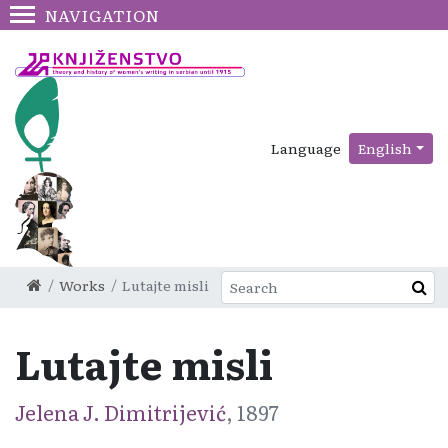
NAVIGATION
Language
English
Works
Lutajte misli
Lutajte misli
Jelena J. Dimitrijević
, 1897