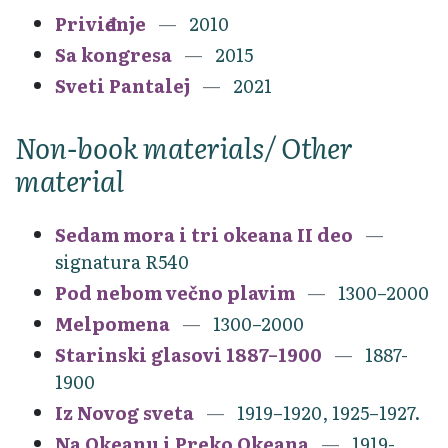
Priviđenje
2010
Sa kongresa
2015
Sveti Pantalej
2021
Non-book materials/ Other
material
Sedam mora i tri okeana II deo
signatura R540
Pod nebom večno plavim
1300–2000
Melpomena
1300–2000
Starinski glasovi 1887–1900
1887-
1900
Iz Novog sveta
1919–1920, 1925–1927.
Na Okeanu i Preko Okeana
1919-