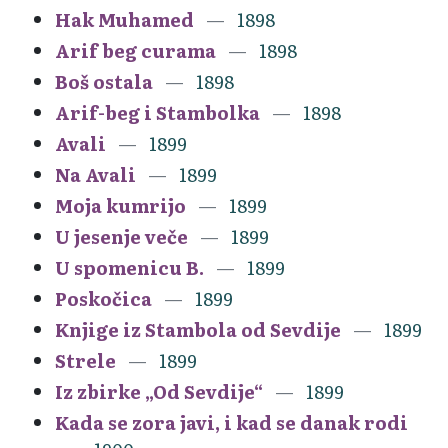
Hak Muhamed
1898
Arif beg curama
1898
Boš ostala
1898
Arif-beg i Stambolka
1898
Avali
1899
Na Avali
1899
Moja kumrijo
1899
U jesenje veče
1899
U spomenicu B.
1899
Poskočica
1899
Knjige iz Stambola od Sevdije
1899
Strele
1899
Iz zbirke „Od Sevdije“
1899
Kada se zora javi, i kad se danak rodi