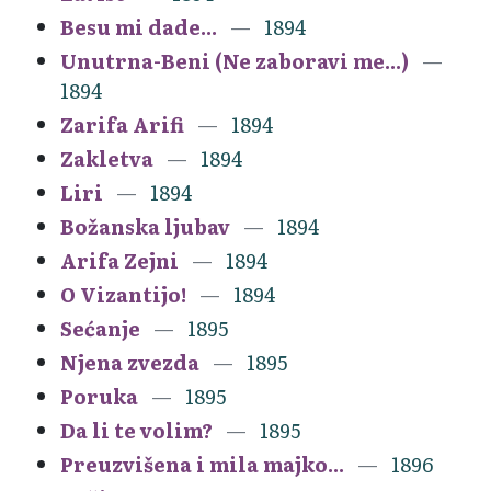
Besu mi dade...
1894
Unutrna-Beni (Ne zaboravi me...)
1894
Zarifa Arifi
1894
Zakletva
1894
Liri
1894
Božanska ljubav
1894
Arifa Zejni
1894
O Vizantijo!
1894
Sećanje
1895
Njena zvezda
1895
Poruka
1895
Da li te volim?
1895
Preuzvišena i mila majko...
1896