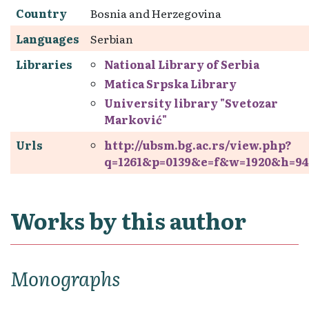
Country
Bosnia and Herzegovina
Languages
Serbian
Libraries
National Library of Serbia
Matica Srpska Library
University library "Svetozar
Marković"
Urls
http://ubsm.bg.ac.rs/view.php?
q=1261&p=0139&e=f&w=1920&h=94
Works by this author
Monographs