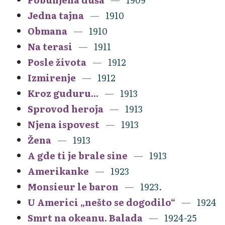
Jedna tajna
1910
Obmana
1910
Na terasi
1911
Posle života
1912
Izmirenje
1912
Kroz guduru...
1913
Sprovod heroja
1913
Njena ispovest
1913
Žena
1913
A gde ti je brale sine
1913
Amerikanke
1923
Monsieur le baron
1923.
U Americi „nešto se dogodilo“
1924
Smrt na okeanu. Balada
1924-25