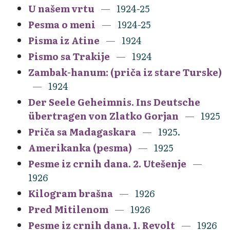
U našem vrtu
1924-25
Pesma o meni
1924-25
Pisma iz Atine
1924
Pismo sa Trakije
1924
Zambak-hanum: (priča iz stare Turske)
1924
Der Seele Geheimnis. Ins Deutsche
übertragen von Zlatko Gorjan
1925
Priča sa Madagaskara
1925.
Amerikanka (pesma)
1925
Pesme iz crnih dana. 2. Utešenje
1926
Kilogram brašna
1926
Pred Mitilenom
1926
Pesme iz crnih dana. 1. Revolt
1926