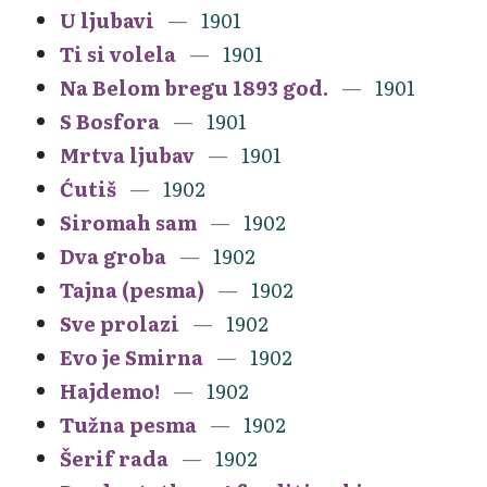
U ljubavi
1901
Ti si volela
1901
Na Belom bregu 1893 god.
1901
S Bosfora
1901
Mrtva ljubav
1901
Ćutiš
1902
Siromah sam
1902
Dva groba
1902
Tajna (pesma)
1902
Sve prolazi
1902
Evo je Smirna
1902
Hajdemo!
1902
Tužna pesma
1902
Šerif rada
1902