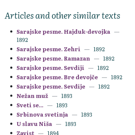
Articles and other similar texts
Sarajske pesme. Hajduk-devojka
1892
Sarajske pesme. Zehri
1892
Sarajske pesme. Ramazan
1892
Sarajske pesme. Sevdiji
1892
Sarajske pesme. Bre devojče
1892
Sarajske pesme. Sevdije
1892
Nežan muž
1893
Sveti se...
1893
Srbinova svetinja
1893
U slavu Niša
1893
Zavist
1894