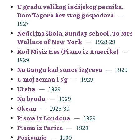
U gradu velikog indijskog pesnika.
Dom Tagora bez svog gospodara
1927
Nedeljna škola. Sunday school. To Mrs
Wallace of New-York
1928-29
Kod Misiz Hes (Pismo iz Amerike)
1929
Na Gangu kad sunce izgreva
1929
U moj zeman i s'g
1929
Uteha
1929
Na brodu
1929
Okean
1929-30
Pisma iz Londona
1929
Pisma iz Pariza
1929
Pozivanje
1930