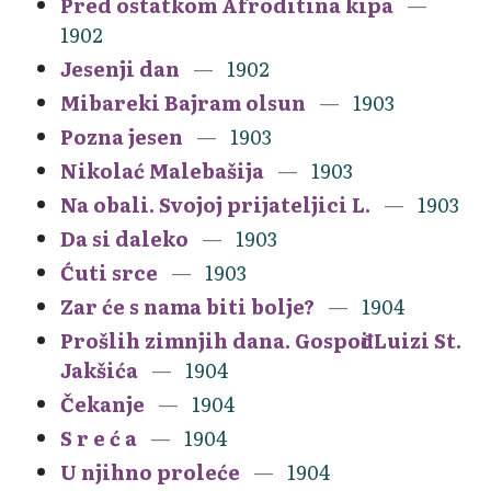
Pred ostatkom Afroditina kipa
1902
Jesenji dan
1902
Mibareki Bajram olsun
1903
Pozna jesen
1903
Nikolać Malebašija
1903
Na obali. Svojoj prijateljici L.
1903
Da si daleko
1903
Ćuti srce
1903
Zar će s nama biti bolje?
1904
Prošlih zimnjih dana. Gospođi Luizi St.
Jakšića
1904
Čekanje
1904
S r e ć a
1904
U njihno proleće
1904