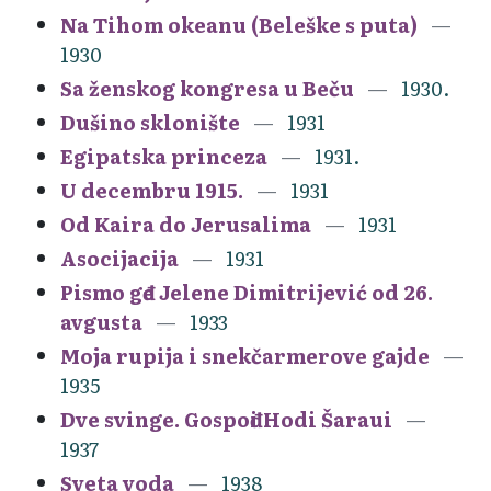
Na Tihom okeanu (Beleške s puta)
1930
Sa ženskog kongresa u Beču
1930.
Dušino sklonište
1931
Egipatska princeza
1931.
U decembru 1915.
1931
Od Kaira do Jerusalima
1931
Asocijacija
1931
Pismo gđe Jelene Dimitrijević od 26.
avgusta
1933
Moja rupija i snekčarmerove gajde
1935
Dve svinge. Gospođi Hodi Šaraui
1937
Sveta voda
1938