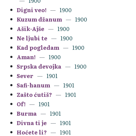
1900
Digni veo!
1900
Kuzum džanum
1900
Ašik-Ajše
1900
Ne ljubi te
1900
Kad pogledam
1900
Aman!
1900
Srpska devojka
1900
Sever
1901
Safi-hanum
1901
Zašto ćutiš?
1901
Of!
1901
Burma
1901
Divna ti je
1901
Hoćete li?
1901