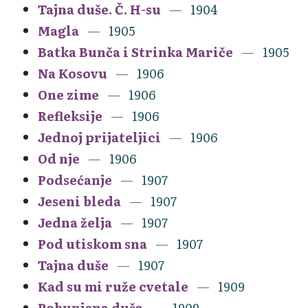
Tajna duše. Č. H-su
1904
Magla
1905
Batka Bunča i Strinka Mariče
1905
Na Kosovu
1906
One zime
1906
Refleksije
1906
Jednoj prijateljici
1906
Od nje
1906
Podsećanje
1907
Jeseni bleda
1907
Jedna želja
1907
Pod utiskom sna
1907
Tajna duše
1907
Kad su mi ruže cvetale
1909
Pobunjena duša
1909