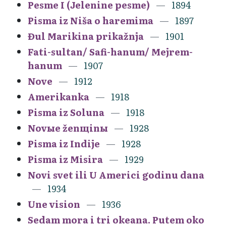
Pesme I (Jelenine pesme)
1894
Pisma iz Niša o haremima
1897
Đul Marikina prikažnja
1901
Fati-sultan/ Safi-hanum/ Mejrem-
hanum
1907
Nove
1912
Amerikanka
1918
Pisma iz Soluna
1918
Novыe ženщinы
1928
Pisma iz Indije
1928
Pisma iz Misira
1929
Novi svet ili U Americi godinu dana
1934
Une vision
1936
Sedam mora i tri okeana. Putem oko