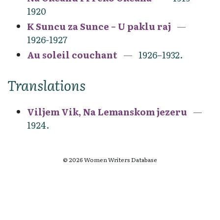
1920
K Suncu za Sunce – U paklu raj
1926-1927
Au soleil couchant
1926–1932.
Translations
Viljem Vik, Na Lemanskom jezeru
1924.
© 2026 Women Writers Database