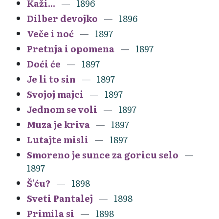
Kaži...
1896
Dilber devojko
1896
Veče i noć
1897
Pretnja i opomena
1897
Doći će
1897
Je li to sin
1897
Svojoj majci
1897
Jednom se voli
1897
Muza je kriva
1897
Lutajte misli
1897
Smoreno je sunce za goricu selo
1897
Š'ću?
1898
Sveti Pantalej
1898
Primila si
1898