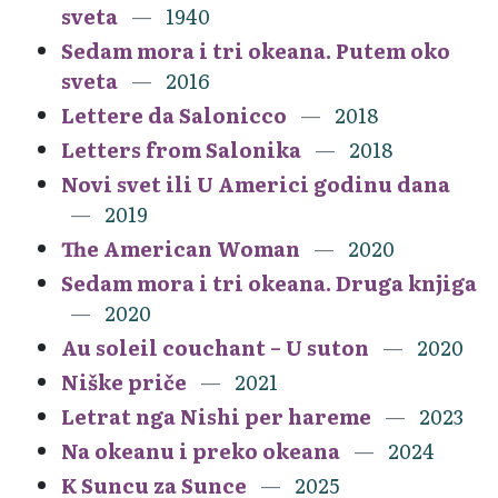
sveta
1940
Sedam mora i tri okeana. Putem oko
sveta
2016
Lettere da Salonicco
2018
Letters from Salonika
2018
Novi svet ili U Americi godinu dana
2019
The American Woman
2020
Sedam mora i tri okeana. Druga knjiga
2020
Au soleil couchant – U suton
2020
Niške priče
2021
Letrat nga Nishi per hareme
2023
Na okeanu i preko okeana
2024
K Suncu za Sunce
2025