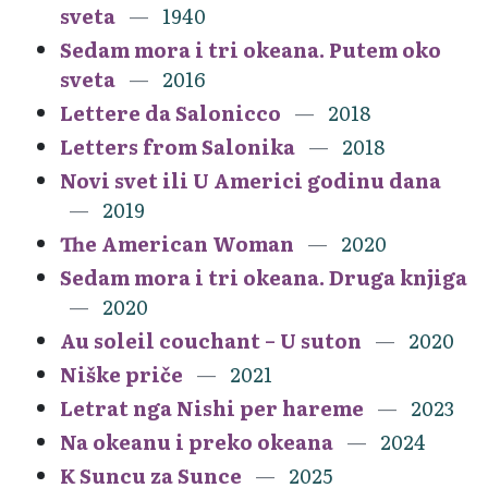
sveta
1940
Sedam mora i tri okeana. Putem oko
sveta
2016
Lettere da Salonicco
2018
Letters from Salonika
2018
Novi svet ili U Americi godinu dana
2019
The American Woman
2020
Sedam mora i tri okeana. Druga knjiga
2020
Au soleil couchant – U suton
2020
Niške priče
2021
Letrat nga Nishi per hareme
2023
Na okeanu i preko okeana
2024
K Suncu za Sunce
2025