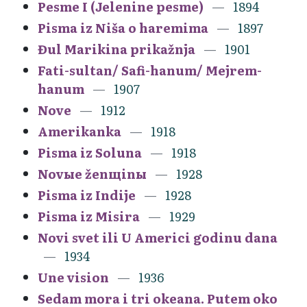
Pesme I (Jelenine pesme)
1894
Pisma iz Niša o haremima
1897
Đul Marikina prikažnja
1901
Fati-sultan/ Safi-hanum/ Mejrem-
hanum
1907
Nove
1912
Amerikanka
1918
Pisma iz Soluna
1918
Novыe ženщinы
1928
Pisma iz Indije
1928
Pisma iz Misira
1929
Novi svet ili U Americi godinu dana
1934
Une vision
1936
Sedam mora i tri okeana. Putem oko