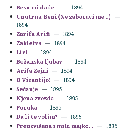
Besu mi dade...
1894
Unutrna-Beni (Ne zaboravi me...)
1894
Zarifa Arifi
1894
Zakletva
1894
Liri
1894
Božanska ljubav
1894
Arifa Zejni
1894
O Vizantijo!
1894
Sećanje
1895
Njena zvezda
1895
Poruka
1895
Da li te volim?
1895
Preuzvišena i mila majko...
1896