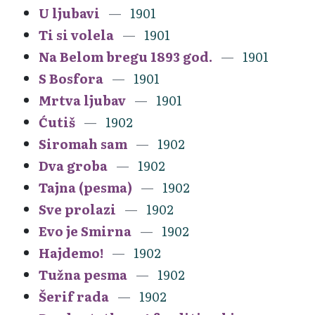
U ljubavi
1901
Ti si volela
1901
Na Belom bregu 1893 god.
1901
S Bosfora
1901
Mrtva ljubav
1901
Ćutiš
1902
Siromah sam
1902
Dva groba
1902
Tajna (pesma)
1902
Sve prolazi
1902
Evo je Smirna
1902
Hajdemo!
1902
Tužna pesma
1902
Šerif rada
1902