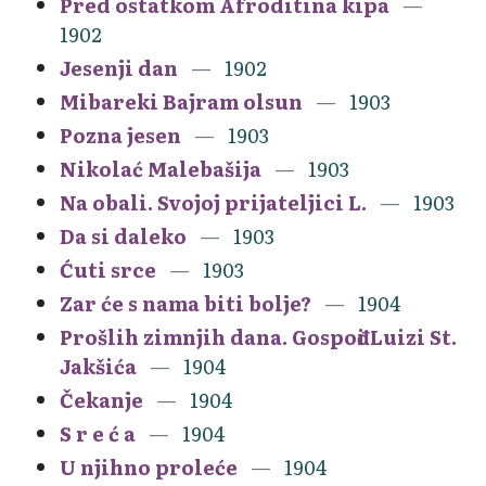
Pred ostatkom Afroditina kipa
1902
Jesenji dan
1902
Mibareki Bajram olsun
1903
Pozna jesen
1903
Nikolać Malebašija
1903
Na obali. Svojoj prijateljici L.
1903
Da si daleko
1903
Ćuti srce
1903
Zar će s nama biti bolje?
1904
Prošlih zimnjih dana. Gospođi Luizi St.
Jakšića
1904
Čekanje
1904
S r e ć a
1904
U njihno proleće
1904