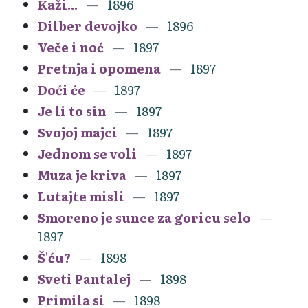
Kaži...
1896
Dilber devojko
1896
Veče i noć
1897
Pretnja i opomena
1897
Doći će
1897
Je li to sin
1897
Svojoj majci
1897
Jednom se voli
1897
Muza je kriva
1897
Lutajte misli
1897
Smoreno je sunce za goricu selo
1897
Š'ću?
1898
Sveti Pantalej
1898
Primila si
1898