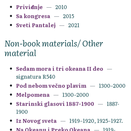
Priviđenje
2010
Sa kongresa
2015
Sveti Pantalej
2021
Non-book materials/ Other
material
Sedam mora i tri okeana II deo
signatura R540
Pod nebom večno plavim
1300–2000
Melpomena
1300–2000
Starinski glasovi 1887–1900
1887-
1900
Iz Novog sveta
1919–1920, 1925–1927.
Na Okeanu i Preko Okeana
1919-