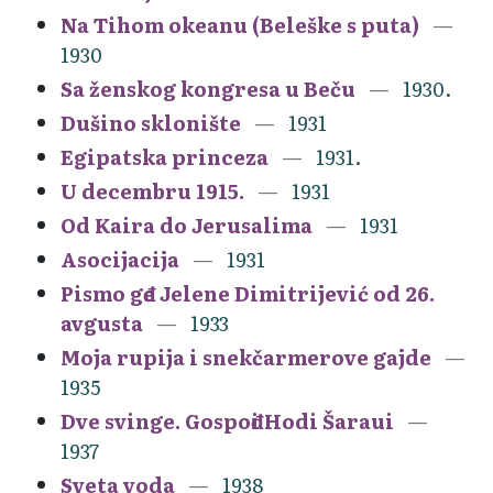
Na Tihom okeanu (Beleške s puta)
1930
Sa ženskog kongresa u Beču
1930.
Dušino sklonište
1931
Egipatska princeza
1931.
U decembru 1915.
1931
Od Kaira do Jerusalima
1931
Asocijacija
1931
Pismo gđe Jelene Dimitrijević od 26.
avgusta
1933
Moja rupija i snekčarmerove gajde
1935
Dve svinge. Gospođi Hodi Šaraui
1937
Sveta voda
1938