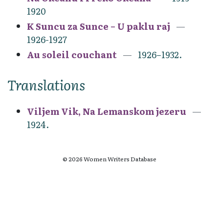
1920
K Suncu za Sunce – U paklu raj
1926-1927
Au soleil couchant
1926–1932.
Translations
Viljem Vik, Na Lemanskom jezeru
1924.
© 2026 Women Writers Database