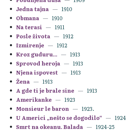
Jedna tajna
1910
Obmana
1910
Na terasi
1911
Posle života
1912
Izmirenje
1912
Kroz guduru...
1913
Sprovod heroja
1913
Njena ispovest
1913
Žena
1913
A gde ti je brale sine
1913
Amerikanke
1923
Monsieur le baron
1923.
U Americi „nešto se dogodilo“
1924
Smrt na okeanu. Balada
1924-25