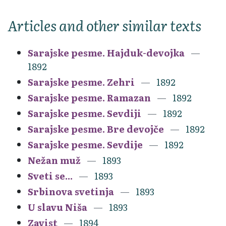
Articles and other similar texts
Sarajske pesme. Hajduk-devojka
1892
Sarajske pesme. Zehri
1892
Sarajske pesme. Ramazan
1892
Sarajske pesme. Sevdiji
1892
Sarajske pesme. Bre devojče
1892
Sarajske pesme. Sevdije
1892
Nežan muž
1893
Sveti se...
1893
Srbinova svetinja
1893
U slavu Niša
1893
Zavist
1894