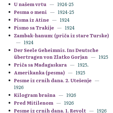
U našem vrtu
1924-25
Pesma o meni
1924-25
Pisma iz Atine
1924
Pismo sa Trakije
1924
Zambak-hanum: (priča iz stare Turske)
1924
Der Seele Geheimnis. Ins Deutsche
übertragen von Zlatko Gorjan
1925
Priča sa Madagaskara
1925.
Amerikanka (pesma)
1925
Pesme iz crnih dana. 2. Utešenje
1926
Kilogram brašna
1926
Pred Mitilenom
1926
Pesme iz crnih dana. 1. Revolt
1926