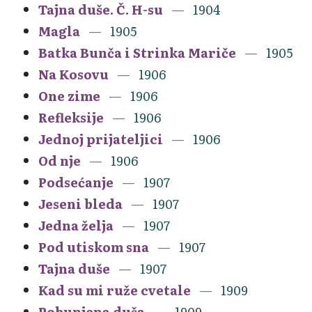
Tajna duše. Č. H-su
1904
Magla
1905
Batka Bunča i Strinka Mariče
1905
Na Kosovu
1906
One zime
1906
Refleksije
1906
Jednoj prijateljici
1906
Od nje
1906
Podsećanje
1907
Jeseni bleda
1907
Jedna želja
1907
Pod utiskom sna
1907
Tajna duše
1907
Kad su mi ruže cvetale
1909
Pobunjena duša
1909