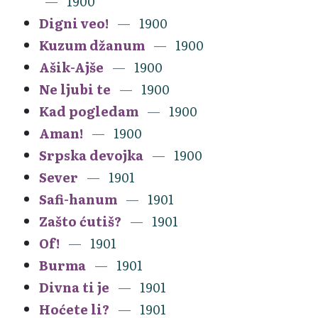
1900
Digni veo!
1900
Kuzum džanum
1900
Ašik-Ajše
1900
Ne ljubi te
1900
Kad pogledam
1900
Aman!
1900
Srpska devojka
1900
Sever
1901
Safi-hanum
1901
Zašto ćutiš?
1901
Of!
1901
Burma
1901
Divna ti je
1901
Hoćete li?
1901