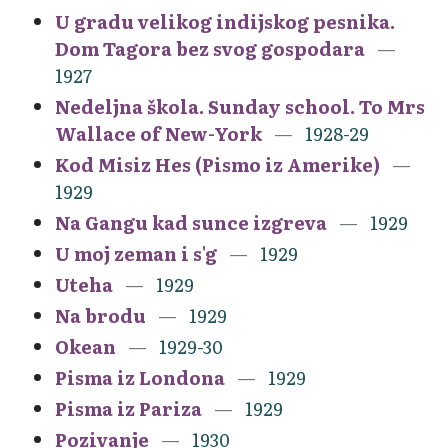
U gradu velikog indijskog pesnika.
Dom Tagora bez svog gospodara
1927
Nedeljna škola. Sunday school. To Mrs
Wallace of New-York
1928-29
Kod Misiz Hes (Pismo iz Amerike)
1929
Na Gangu kad sunce izgreva
1929
U moj zeman i s'g
1929
Uteha
1929
Na brodu
1929
Okean
1929-30
Pisma iz Londona
1929
Pisma iz Pariza
1929
Pozivanje
1930