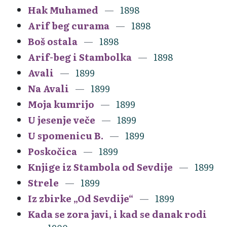
Hak Muhamed
1898
Arif beg curama
1898
Boš ostala
1898
Arif-beg i Stambolka
1898
Avali
1899
Na Avali
1899
Moja kumrijo
1899
U jesenje veče
1899
U spomenicu B.
1899
Poskočica
1899
Knjige iz Stambola od Sevdije
1899
Strele
1899
Iz zbirke „Od Sevdije“
1899
Kada se zora javi, i kad se danak rodi