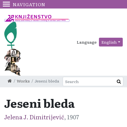
NAVIGATION
Language
English
Works
Jeseni bleda
Jeseni bleda
Jelena J. Dimitrijević
, 1907