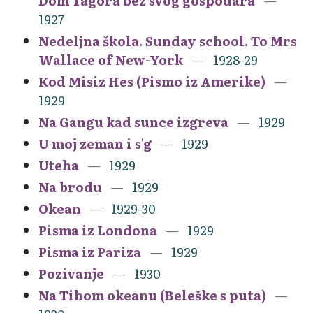
Dom Tagora bez svog gospodara
1927
Nedeljna škola. Sunday school. To Mrs
Wallace of New-York
1928-29
Kod Misiz Hes (Pismo iz Amerike)
1929
Na Gangu kad sunce izgreva
1929
U moj zeman i s'g
1929
Uteha
1929
Na brodu
1929
Okean
1929-30
Pisma iz Londona
1929
Pisma iz Pariza
1929
Pozivanje
1930
Na Tihom okeanu (Beleške s puta)