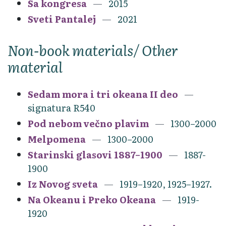
Sa kongresa
2015
Sveti Pantalej
2021
Non-book materials/ Other
material
Sedam mora i tri okeana II deo
signatura R540
Pod nebom večno plavim
1300–2000
Melpomena
1300–2000
Starinski glasovi 1887–1900
1887-
1900
Iz Novog sveta
1919–1920, 1925–1927.
Na Okeanu i Preko Okeana
1919-
1920