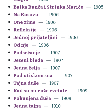
Batka Bunča i Strinka Mariče
1905
Na Kosovu
1906
One zime
1906
Refleksije
1906
Jednoj prijateljici
1906
Od nje
1906
Podsećanje
1907
Jeseni bleda
1907
Jedna želja
1907
Pod utiskom sna
1907
Tajna duše
1907
Kad su mi ruže cvetale
1909
Pobunjena duša
1909
Jedna tajna
1910