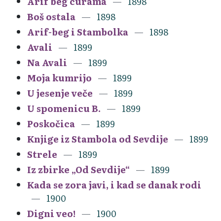
Arif beg curama
1898
Boš ostala
1898
Arif-beg i Stambolka
1898
Avali
1899
Na Avali
1899
Moja kumrijo
1899
U jesenje veče
1899
U spomenicu B.
1899
Poskočica
1899
Knjige iz Stambola od Sevdije
1899
Strele
1899
Iz zbirke „Od Sevdije“
1899
Kada se zora javi, i kad se danak rodi
1900
Digni veo!
1900