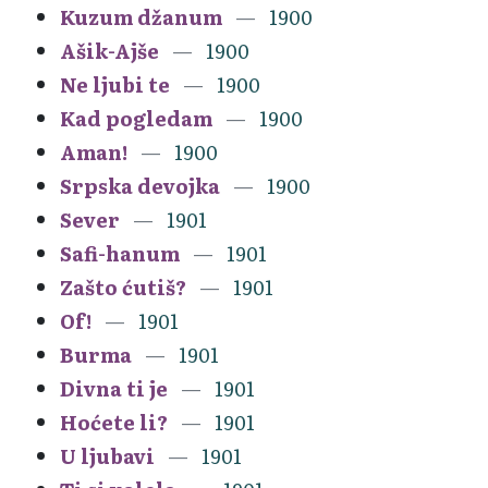
Kuzum džanum
1900
Ašik-Ajše
1900
Ne ljubi te
1900
Kad pogledam
1900
Aman!
1900
Srpska devojka
1900
Sever
1901
Safi-hanum
1901
Zašto ćutiš?
1901
Of!
1901
Burma
1901
Divna ti je
1901
Hoćete li?
1901
U ljubavi
1901