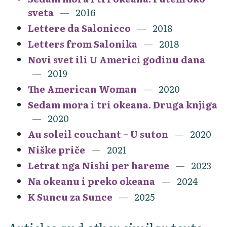
sveta
2016
Lettere da Salonicco
2018
Letters from Salonika
2018
Novi svet ili U Americi godinu dana
2019
The American Woman
2020
Sedam mora i tri okeana. Druga knjiga
2020
Au soleil couchant – U suton
2020
Niške priče
2021
Letrat nga Nishi per hareme
2023
Na okeanu i preko okeana
2024
K Suncu za Sunce
2025