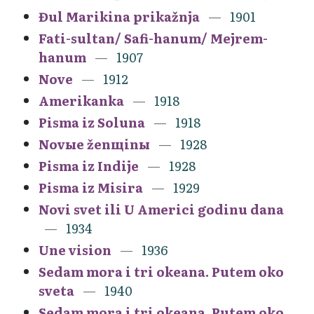
Đul Marikina prikažnja
1901
Fati-sultan/ Safi-hanum/ Mejrem-
hanum
1907
Nove
1912
Amerikanka
1918
Pisma iz Soluna
1918
Novыe ženщinы
1928
Pisma iz Indije
1928
Pisma iz Misira
1929
Novi svet ili U Americi godinu dana
1934
Une vision
1936
Sedam mora i tri okeana. Putem oko
sveta
1940
Sedam mora i tri okeana. Putem oko