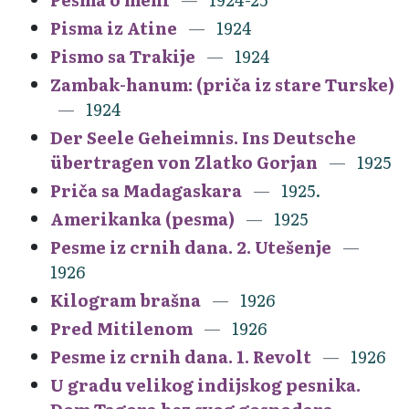
Pisma iz Atine
1924
Pismo sa Trakije
1924
Zambak-hanum: (priča iz stare Turske)
1924
Der Seele Geheimnis. Ins Deutsche
übertragen von Zlatko Gorjan
1925
Priča sa Madagaskara
1925.
Amerikanka (pesma)
1925
Pesme iz crnih dana. 2. Utešenje
1926
Kilogram brašna
1926
Pred Mitilenom
1926
Pesme iz crnih dana. 1. Revolt
1926
U gradu velikog indijskog pesnika.