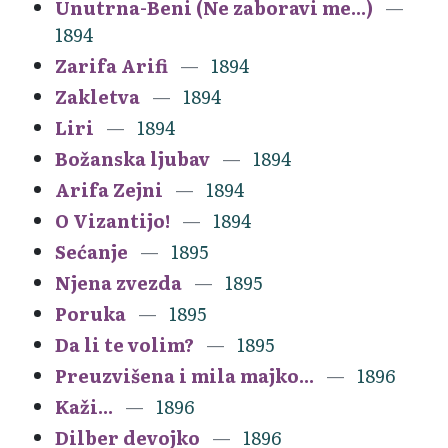
Unutrna-Beni (Ne zaboravi me...)
1894
Zarifa Arifi
1894
Zakletva
1894
Liri
1894
Božanska ljubav
1894
Arifa Zejni
1894
O Vizantijo!
1894
Sećanje
1895
Njena zvezda
1895
Poruka
1895
Da li te volim?
1895
Preuzvišena i mila majko...
1896
Kaži...
1896
Dilber devojko
1896