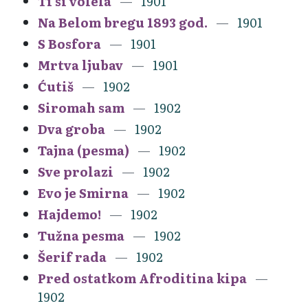
Ti si volela
1901
Na Belom bregu 1893 god.
1901
S Bosfora
1901
Mrtva ljubav
1901
Ćutiš
1902
Siromah sam
1902
Dva groba
1902
Tajna (pesma)
1902
Sve prolazi
1902
Evo je Smirna
1902
Hajdemo!
1902
Tužna pesma
1902
Šerif rada
1902
Pred ostatkom Afroditina kipa
1902