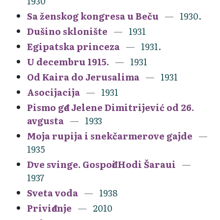
1930
Sa ženskog kongresa u Beču
1930.
Dušino sklonište
1931
Egipatska princeza
1931.
U decembru 1915.
1931
Od Kaira do Jerusalima
1931
Asocijacija
1931
Pismo gđe Jelene Dimitrijević od 26.
avgusta
1933
Moja rupija i snekčarmerove gajde
1935
Dve svinge. Gospođi Hodi Šaraui
1937
Sveta voda
1938
Priviđenje
2010