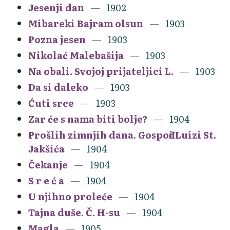
Jesenji dan
1902
Mibareki Bajram olsun
1903
Pozna jesen
1903
Nikolać Malebašija
1903
Na obali. Svojoj prijateljici L.
1903
Da si daleko
1903
Ćuti srce
1903
Zar će s nama biti bolje?
1904
Prošlih zimnjih dana. Gospođi Luizi St.
Jakšića
1904
Čekanje
1904
S r e ć a
1904
U njihno proleće
1904
Tajna duše. Č. H-su
1904
Magla
1905