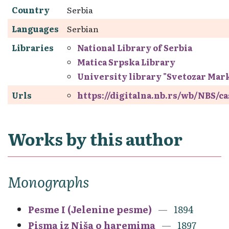
Country
Serbia
Languages
Serbian
Libraries
National Library of Serbia
Matica Srpska Library
University library "Svetozar Mar
Urls
https://digitalna.nb.rs/wb/NBS/
Works by this author
Monographs
Pesme I (Jelenine pesme)
1894
Pisma iz Niša o haremima
1897