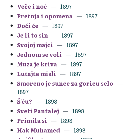
Veče i noć
1897
Pretnja i opomena
1897
Doći će
1897
Je li to sin
1897
Svojoj majci
1897
Jednom se voli
1897
Muza je kriva
1897
Lutajte misli
1897
Smoreno je sunce za goricu selo
1897
Š'ću?
1898
Sveti Pantalej
1898
Primila si
1898
Hak Muhamed
1898