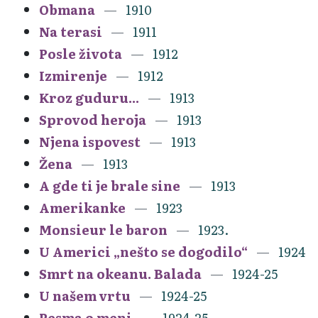
Obmana
1910
Na terasi
1911
Posle života
1912
Izmirenje
1912
Kroz guduru...
1913
Sprovod heroja
1913
Njena ispovest
1913
Žena
1913
A gde ti je brale sine
1913
Amerikanke
1923
Monsieur le baron
1923.
U Americi „nešto se dogodilo“
1924
Smrt na okeanu. Balada
1924-25
U našem vrtu
1924-25
Pesma o meni
1924-25