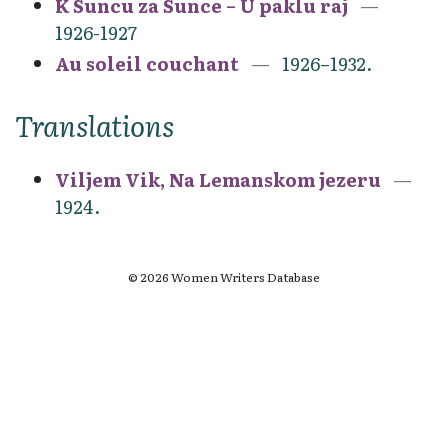
K Suncu za Sunce – U paklu raj
1926-1927
Au soleil couchant
1926–1932.
Translations
Viljem Vik, Na Lemanskom jezeru
1924.
© 2026 Women Writers Database