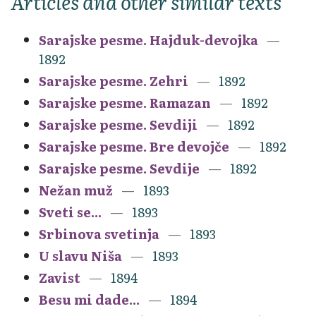
Articles and other similar texts
Sarajske pesme. Hajduk-devojka
1892
Sarajske pesme. Zehri
1892
Sarajske pesme. Ramazan
1892
Sarajske pesme. Sevdiji
1892
Sarajske pesme. Bre devojče
1892
Sarajske pesme. Sevdije
1892
Nežan muž
1893
Sveti se...
1893
Srbinova svetinja
1893
U slavu Niša
1893
Zavist
1894
Besu mi dade...
1894