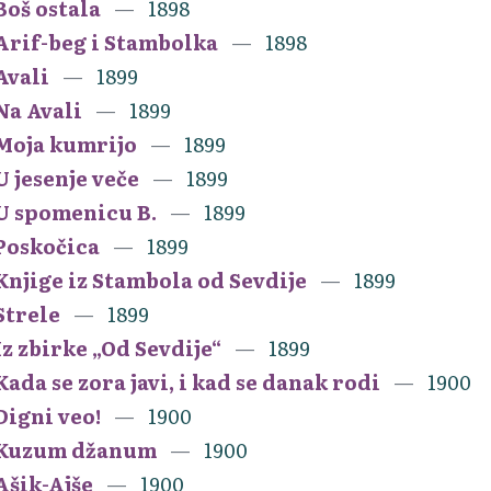
Boš ostala
1898
Arif-beg i Stambolka
1898
Avali
1899
Na Avali
1899
Moja kumrijo
1899
U jesenje veče
1899
U spomenicu B.
1899
Poskočica
1899
Knjige iz Stambola od Sevdije
1899
Strele
1899
Iz zbirke „Od Sevdije“
1899
Kada se zora javi, i kad se danak rodi
1900
Digni veo!
1900
Kuzum džanum
1900
Ašik-Ajše
1900