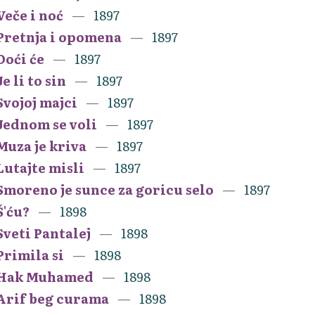
Veče i noć
1897
Pretnja i opomena
1897
Doći će
1897
Je li to sin
1897
Svojoj majci
1897
Jednom se voli
1897
Muza je kriva
1897
Lutajte misli
1897
Smoreno je sunce za goricu selo
1897
Š'ću?
1898
Sveti Pantalej
1898
Primila si
1898
Hak Muhamed
1898
Arif beg curama
1898