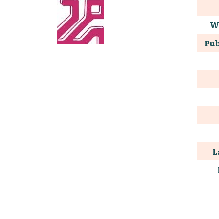
W
Pub
L