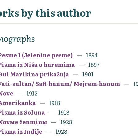
rks by this author
nographs
Pesme I (Jelenine pesme)
1894
Pisma iz Niša o haremima
1897
Đul Marikina prikažnja
1901
Fati-sultan/ Safi-hanum/ Mejrem-hanum
1
Nove
1912
Amerikanka
1918
Pisma iz Soluna
1918
Novыe ženщinы
1928
Pisma iz Indije
1928