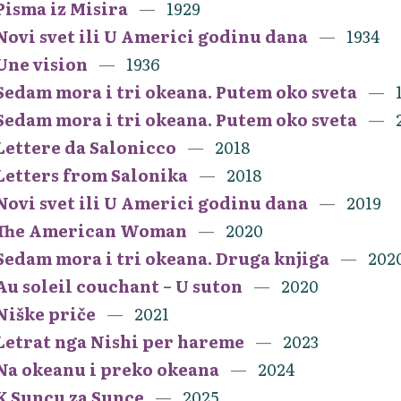
Pisma iz Misira
1929
Novi svet ili U Americi godinu dana
1934
Une vision
1936
Sedam mora i tri okeana. Putem oko sveta
Sedam mora i tri okeana. Putem oko sveta
Lettere da Salonicco
2018
Letters from Salonika
2018
Novi svet ili U Americi godinu dana
2019
The American Woman
2020
Sedam mora i tri okeana. Druga knjiga
202
Au soleil couchant – U suton
2020
Niške priče
2021
Letrat nga Nishi per hareme
2023
Na okeanu i preko okeana
2024
K Suncu za Sunce
2025