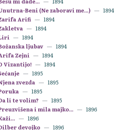
Besu mi dade...
1894
Unutrna-Beni (Ne zaboravi me...)
1894
Zarifa Arifi
1894
Zakletva
1894
Liri
1894
Božanska ljubav
1894
Arifa Zejni
1894
O Vizantijo!
1894
Sećanje
1895
Njena zvezda
1895
Poruka
1895
Da li te volim?
1895
Preuzvišena i mila majko...
1896
Kaži...
1896
Dilber devojko
1896