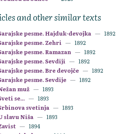
icles and other similar texts
Sarajske pesme. Hajduk-devojka
1892
Sarajske pesme. Zehri
1892
Sarajske pesme. Ramazan
1892
Sarajske pesme. Sevdiji
1892
Sarajske pesme. Bre devojče
1892
Sarajske pesme. Sevdije
1892
Nežan muž
1893
Sveti se...
1893
Srbinova svetinja
1893
U slavu Niša
1893
Zavist
1894