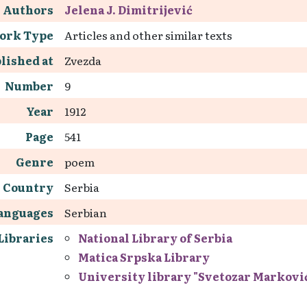
Authors
Jelena J. Dimitrijević
ork Type
Articles and other similar texts
lished at
Zvezda
Number
9
Year
1912
Page
541
Genre
poem
Country
Serbia
anguages
Serbian
Libraries
National Library of Serbia
Matica Srpska Library
University library "Svetozar Markovi