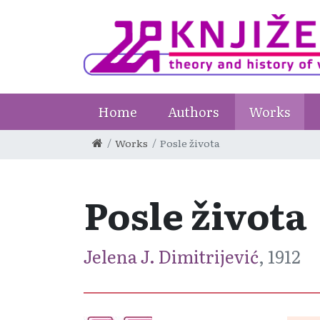
Home
Authors
Works
Works
Posle života
Posle života
Jelena J. Dimitrijević
, 1912