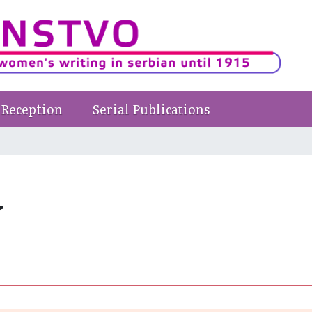
Reception
Serial Publications
v