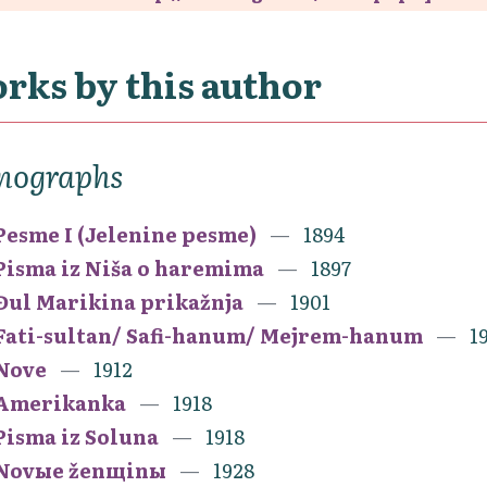
rks by this author
nographs
Pesme I (Jelenine pesme)
1894
Pisma iz Niša o haremima
1897
Đul Marikina prikažnja
1901
Fati-sultan/ Safi-hanum/ Mejrem-hanum
1
Nove
1912
Amerikanka
1918
Pisma iz Soluna
1918
Novыe ženщinы
1928