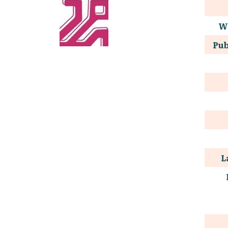
W
Pub
L