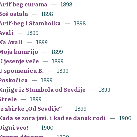
Arif beg curama
1898
Boš ostala
1898
Arif-beg i Stambolka
1898
Avali
1899
Na Avali
1899
Moja kumrijo
1899
U jesenje veče
1899
U spomenicu B.
1899
Poskočica
1899
Knjige iz Stambola od Sevdije
1899
Strele
1899
Iz zbirke „Od Sevdije“
1899
Kada se zora javi, i kad se danak rodi
1900
Digni veo!
1900
Kuzum džanum
1900