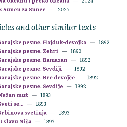
Na okeanu i preko okeana
2024
K Suncu za Sunce
2025
icles and other similar texts
Sarajske pesme. Hajduk-devojka
1892
Sarajske pesme. Zehri
1892
Sarajske pesme. Ramazan
1892
Sarajske pesme. Sevdiji
1892
Sarajske pesme. Bre devojče
1892
Sarajske pesme. Sevdije
1892
Nežan muž
1893
Sveti se...
1893
Srbinova svetinja
1893
U slavu Niša
1893