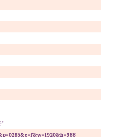
ć"
65&p=0285&e=f&w=1920&h=966