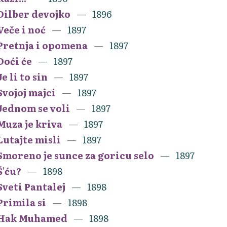
Dilber devojko
1896
Veče i noć
1897
Pretnja i opomena
1897
Doći će
1897
Je li to sin
1897
Svojoj majci
1897
Jednom se voli
1897
Muza je kriva
1897
Lutajte misli
1897
Smoreno je sunce za goricu selo
1897
Š'ću?
1898
Sveti Pantalej
1898
Primila si
1898
Hak Muhamed
1898