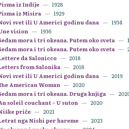
Pisma iz Indije
1928
Pisma iz Misira
1929
Novi svet ili U Americi godinu dana
1934
Une vision
1936
Sedam mora i tri okeana. Putem oko sveta
Sedam mora i tri okeana. Putem oko sveta
Lettere da Salonicco
2018
Letters from Salonika
2018
Novi svet ili U Americi godinu dana
2019
The American Woman
2020
Sedam mora i tri okeana. Druga knjiga
202
Au soleil couchant – U suton
2020
Niške priče
2021
Letrat nga Nishi per hareme
2023