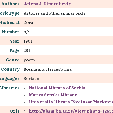
Authors
Jelena J. Dimitrijević
ork Type
Articles and other similar texts
lished at
Zora
Number
8/9
Year
1901
Page
281
Genre
poem
Country
Bosnia and Herzegovina
anguages
Serbian
Libraries
National Library of Serbia
Matica Srpska Library
University library "Svetozar Markovi
Urls
http://ubsm.bg.ac.rs/view.php?q=12