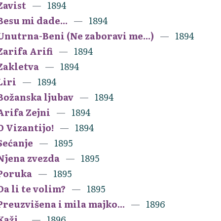
Zavist
1894
Besu mi dade...
1894
Unutrna-Beni (Ne zaboravi me...)
1894
Zarifa Arifi
1894
Zakletva
1894
Liri
1894
Božanska ljubav
1894
Arifa Zejni
1894
O Vizantijo!
1894
Sećanje
1895
Njena zvezda
1895
Poruka
1895
Da li te volim?
1895
Preuzvišena i mila majko...
1896
Kaži...
1896