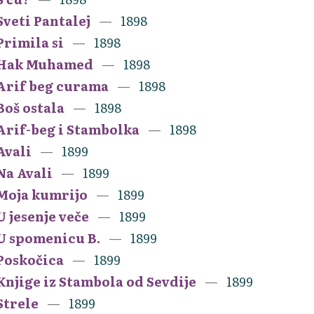
Sveti Pantalej
1898
Primila si
1898
Hak Muhamed
1898
Arif beg curama
1898
Boš ostala
1898
Arif-beg i Stambolka
1898
Avali
1899
Na Avali
1899
Moja kumrijo
1899
U jesenje veče
1899
U spomenicu B.
1899
Poskočica
1899
Knjige iz Stambola od Sevdije
1899
Strele
1899