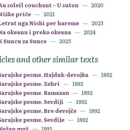
Au soleil couchant – U suton
2020
Niške priče
2021
Letrat nga Nishi per hareme
2023
Na okeanu i preko okeana
2024
K Suncu za Sunce
2025
icles and other similar texts
Sarajske pesme. Hajduk-devojka
1892
Sarajske pesme. Zehri
1892
Sarajske pesme. Ramazan
1892
Sarajske pesme. Sevdiji
1892
Sarajske pesme. Bre devojče
1892
Sarajske pesme. Sevdije
1892
Nežan muž
1893