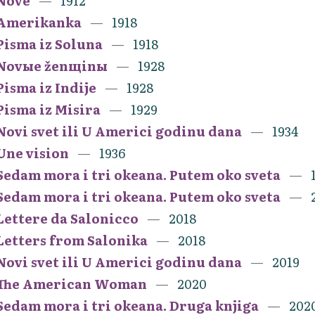
Nove
1912
Amerikanka
1918
Pisma iz Soluna
1918
Novыe ženщinы
1928
Pisma iz Indije
1928
Pisma iz Misira
1929
Novi svet ili U Americi godinu dana
1934
Une vision
1936
Sedam mora i tri okeana. Putem oko sveta
Sedam mora i tri okeana. Putem oko sveta
Lettere da Salonicco
2018
Letters from Salonika
2018
Novi svet ili U Americi godinu dana
2019
The American Woman
2020
Sedam mora i tri okeana. Druga knjiga
202