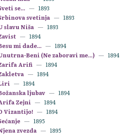
Sveti se...
1893
Srbinova svetinja
1893
U slavu Niša
1893
Zavist
1894
Besu mi dade...
1894
Unutrna-Beni (Ne zaboravi me...)
1894
Zarifa Arifi
1894
Zakletva
1894
Liri
1894
Božanska ljubav
1894
Arifa Zejni
1894
O Vizantijo!
1894
Sećanje
1895
Njena zvezda
1895