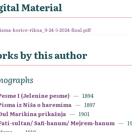
gital Material
isma-korice-rikna_9-24-5-2024-final.pdf
rks by this author
nographs
Pesme I (Jelenine pesme)
1894
Pisma iz Niša o haremima
1897
Đul Marikina prikažnja
1901
Fati-sultan/ Safi-hanum/ Mejrem-hanum
1