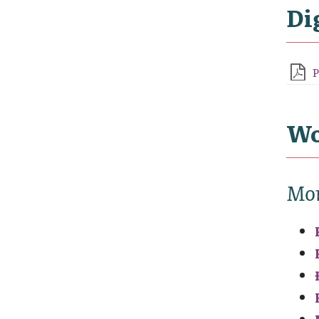
Di
P
Wo
Mo