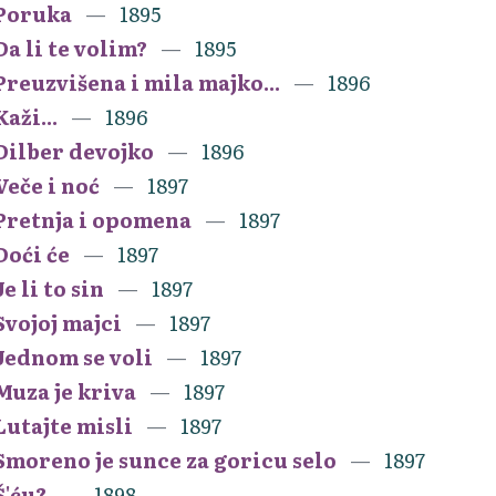
Poruka
1895
Da li te volim?
1895
Preuzvišena i mila majko...
1896
Kaži...
1896
Dilber devojko
1896
Veče i noć
1897
Pretnja i opomena
1897
Doći će
1897
Je li to sin
1897
Svojoj majci
1897
Jednom se voli
1897
Muza je kriva
1897
Lutajte misli
1897
Smoreno je sunce za goricu selo
1897
Š'ću?
1898