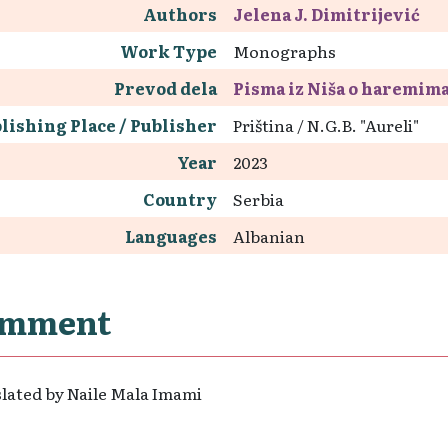
Authors
Jelena J. Dimitrijević
Work Type
Monographs
Prevod dela
Pisma iz Niša o haremim
lishing Place / Publisher
Priština / N.G.B. "Aureli"
Year
2023
Country
Serbia
Languages
Albanian
mment
lated by Naile Mala Imami