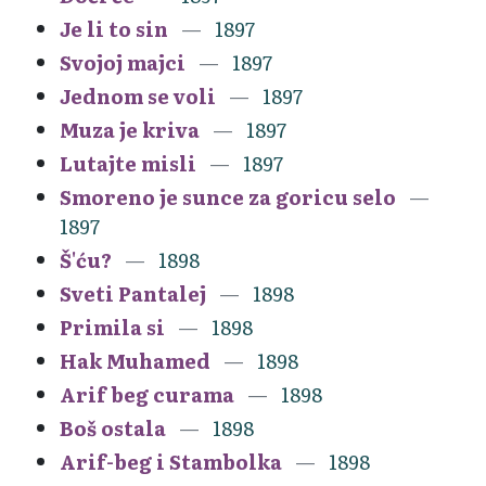
Je li to sin
1897
Svojoj majci
1897
Jednom se voli
1897
Muza je kriva
1897
Lutajte misli
1897
Smoreno je sunce za goricu selo
1897
Š'ću?
1898
Sveti Pantalej
1898
Primila si
1898
Hak Muhamed
1898
Arif beg curama
1898
Boš ostala
1898
Arif-beg i Stambolka
1898