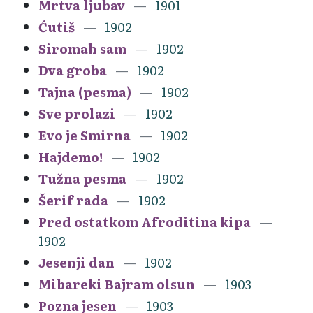
Mrtva ljubav
1901
Ćutiš
1902
Siromah sam
1902
Dva groba
1902
Tajna (pesma)
1902
Sve prolazi
1902
Evo je Smirna
1902
Hajdemo!
1902
Tužna pesma
1902
Šerif rada
1902
Pred ostatkom Afroditina kipa
1902
Jesenji dan
1902
Mibareki Bajram olsun
1903
Pozna jesen
1903