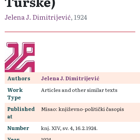
Turske)
Jelena J. Dimitrijević
, 1924
Authors
Jelena J. Dimitrijević
Work
Articles and other similar texts
Type
Published
Misao: književno-politički časopis
at
Number
knj. XIV, sv. 4, 16.2.1924.
Year
1924