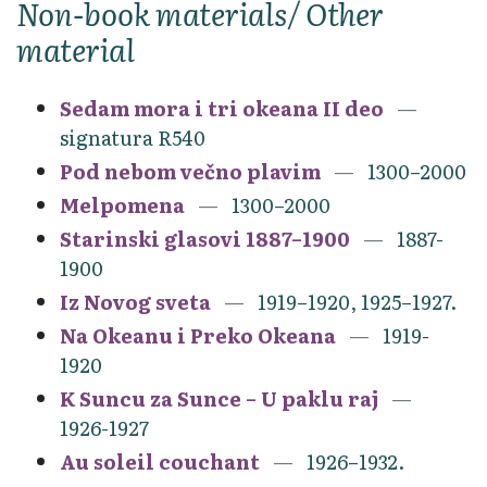
Non-book materials/ Other
material
Sedam mora i tri okeana II deo
signatura R540
Pod nebom večno plavim
1300–2000
Melpomena
1300–2000
Starinski glasovi 1887–1900
1887-
1900
Iz Novog sveta
1919–1920, 1925–1927.
Na Okeanu i Preko Okeana
1919-
1920
K Suncu za Sunce – U paklu raj
1926-1927
Au soleil couchant
1926–1932.