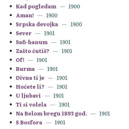
Kad pogledam
1900
Aman!
1900
Srpska devojka
1900
Sever
1901
Safi-hanum
1901
Zašto ćutiš?
1901
Of!
1901
Burma
1901
Divna ti je
1901
Hoćete li?
1901
U ljubavi
1901
Ti si volela
1901
Na Belom bregu 1893 god.
1901
S Bosfora
1901