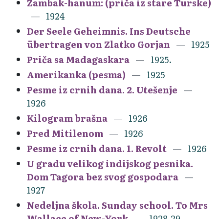
Zambak-hanum: (priča iz stare Turske)
1924
Der Seele Geheimnis. Ins Deutsche
übertragen von Zlatko Gorjan
1925
Priča sa Madagaskara
1925.
Amerikanka (pesma)
1925
Pesme iz crnih dana. 2. Utešenje
1926
Kilogram brašna
1926
Pred Mitilenom
1926
Pesme iz crnih dana. 1. Revolt
1926
U gradu velikog indijskog pesnika.
Dom Tagora bez svog gospodara
1927
Nedeljna škola. Sunday school. To Mrs
Wallace of New-York
1928-29