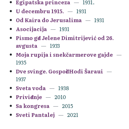
Egipatska princeza
1931.
U decembru 1915.
1931
Od Kaira do Jerusalima
1931
Asocijacija
1931
Pismo gđe Jelene Dimitrijević od 26.
avgusta
1933
Moja rupija i snekčarmerove gajde
1935
Dve svinge. Gospođi Hodi Šaraui
1937
Sveta voda
1938
Priviđenje
2010
Sa kongresa
2015
Sveti Pantalej
2021