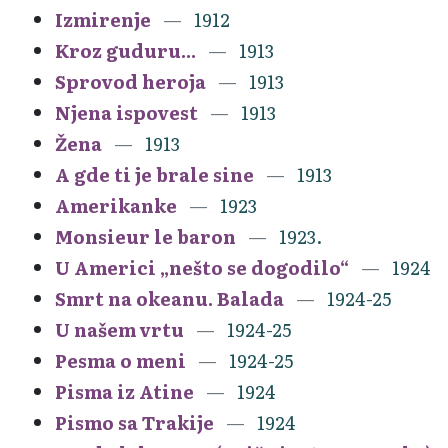
Izmirenje
1912
Kroz guduru...
1913
Sprovod heroja
1913
Njena ispovest
1913
Žena
1913
A gde ti je brale sine
1913
Amerikanke
1923
Monsieur le baron
1923.
U Americi „nešto se dogodilo“
1924
Smrt na okeanu. Balada
1924-25
U našem vrtu
1924-25
Pesma o meni
1924-25
Pisma iz Atine
1924
Pismo sa Trakije
1924