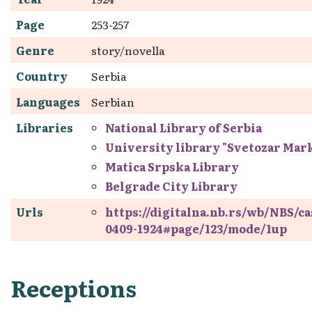
Page
253-257
Genre
story/novella
Country
Serbia
Languages
Serbian
Libraries
National Library of Serbia
University library "Svetozar Mar
Matica Srpska Library
Belgrade City Library
Urls
https://digitalna.nb.rs/wb/NBS/c
0409-1924#page/123/mode/1up
Receptions