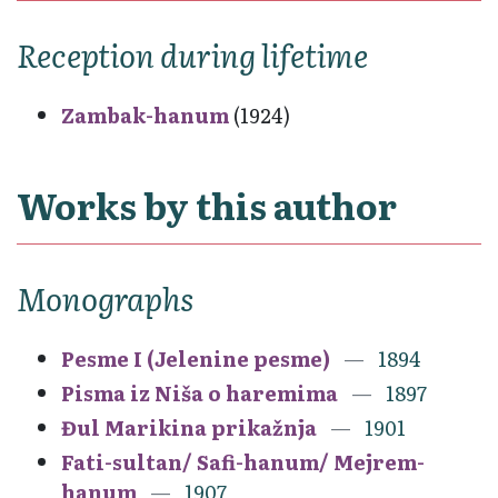
Reception during lifetime
Zambak-hanum
(1924)
Works by this author
Monographs
Pesme I (Jelenine pesme)
1894
Pisma iz Niša o haremima
1897
Đul Marikina prikažnja
1901
Fati-sultan/ Safi-hanum/ Mejrem-
hanum
1907