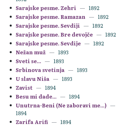
Sarajske pesme. Zehri
1892
Sarajske pesme. Ramazan
1892
Sarajske pesme. Sevdiji
1892
Sarajske pesme. Bre devojče
1892
Sarajske pesme. Sevdije
1892
Nežan muž
1893
Sveti se...
1893
Srbinova svetinja
1893
U slavu Niša
1893
Zavist
1894
Besu mi dade...
1894
Unutrna-Beni (Ne zaboravi me...)
1894
Zarifa Arifi
1894