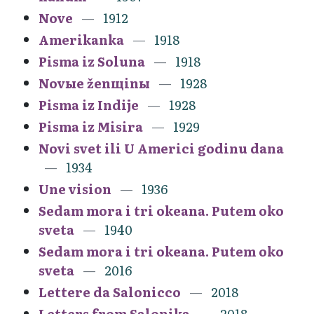
Nove
1912
Amerikanka
1918
Pisma iz Soluna
1918
Novыe ženщinы
1928
Pisma iz Indije
1928
Pisma iz Misira
1929
Novi svet ili U Americi godinu dana
1934
Une vision
1936
Sedam mora i tri okeana. Putem oko
sveta
1940
Sedam mora i tri okeana. Putem oko
sveta
2016
Lettere da Salonicco
2018
Letters from Salonika
2018