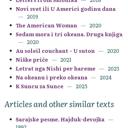
Novi svet ili U Americi godinu dana
2019
The American Woman
2020
Sedam mora i tri okeana. Druga knjiga
2020
Au soleil couchant – U suton
2020
Niške priče
2021
Letrat nga Nishi per hareme
2023
Na okeanu i preko okeana
2024
K Suncu za Sunce
2025
Articles and other similar texts
Sarajske pesme. Hajduk-devojka
1892