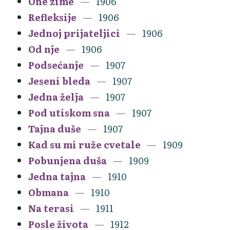
One zime
1906
Refleksije
1906
Jednoj prijateljici
1906
Od nje
1906
Podsećanje
1907
Jeseni bleda
1907
Jedna želja
1907
Pod utiskom sna
1907
Tajna duše
1907
Kad su mi ruže cvetale
1909
Pobunjena duša
1909
Jedna tajna
1910
Obmana
1910
Na terasi
1911
Posle života
1912