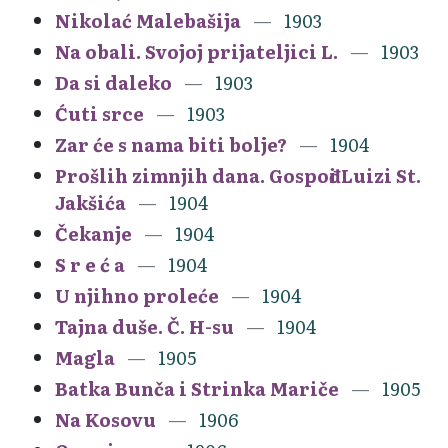
Nikolać Malebašija
1903
Na obali. Svojoj prijateljici L.
1903
Da si daleko
1903
Ćuti srce
1903
Zar će s nama biti bolje?
1904
Prošlih zimnjih dana. Gospođi Luizi St.
Jakšića
1904
Čekanje
1904
S r e ć a
1904
U njihno proleće
1904
Tajna duše. Č. H-su
1904
Magla
1905
Batka Bunča i Strinka Mariče
1905
Na Kosovu
1906