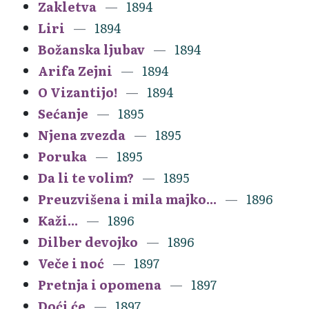
Zakletva
1894
Liri
1894
Božanska ljubav
1894
Arifa Zejni
1894
O Vizantijo!
1894
Sećanje
1895
Njena zvezda
1895
Poruka
1895
Da li te volim?
1895
Preuzvišena i mila majko...
1896
Kaži...
1896
Dilber devojko
1896
Veče i noć
1897
Pretnja i opomena
1897
Doći će
1897