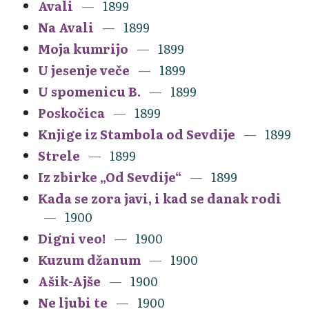
Avali
1899
Na Avali
1899
Moja kumrijo
1899
U jesenje veče
1899
U spomenicu B.
1899
Poskočica
1899
Knjige iz Stambola od Sevdije
1899
Strele
1899
Iz zbirke „Od Sevdije“
1899
Kada se zora javi, i kad se danak rodi
1900
Digni veo!
1900
Kuzum džanum
1900
Ašik-Ajše
1900
Ne ljubi te
1900