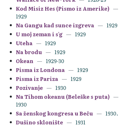
Kod Misiz Hes (Pismo iz Amerike)
1929
Na Gangu kad sunce izgreva
1929
U moj zeman i s'g
1929
Uteha
1929
Na brodu
1929
Okean
1929-30
Pisma iz Londona
1929
Pisma iz Pariza
1929
Pozivanje
1930
Na Tihom okeanu (Beleške s puta)
1930
Sa ženskog kongresa u Beču
1930.
Dušino sklonište
1931