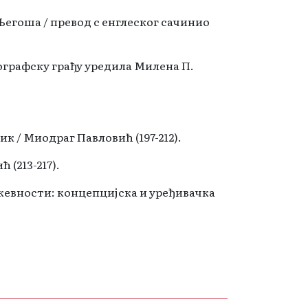
Његоша / превод с енглеског сачинио
иографску грађу уредила Милена П.
ик / Миодраг Павловић (197-212).
 (213-217).
жевности: концепцијска и уређивачка