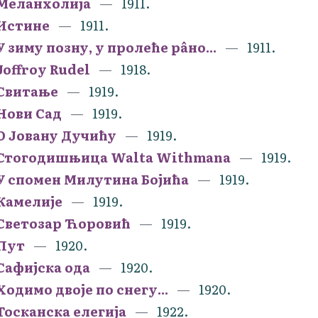
Меланхолија
1911.
Истине
1911.
У зиму позну, у пролеће рâно...
1911.
Joffroy Rudel
1918.
Свитање
1919.
Нови Сад
1919.
О Јовану Дучићу
1919.
Стогодишњица Walta Withmana
1919.
У спомен Милутина Бојића
1919.
Камелије
1919.
Светозар Ћоровић
1919.
Пут
1920.
Сафијска ода
1920.
Ходимо двоје по снегу...
1920.
Тосканска елегија
1922.