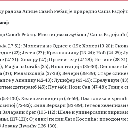
у радова Анице Савић Ребац је приредио Саша Радојч
жај:
ца Савић Ребац: Мистицизам љубави / Сaша Радојчић (7
ија
(17-51): Моменти из Одисеје (19); Хомер (19-20); Снови (
Подне (22); Јесен (23); Кроз планину (23-24); Ноћ (24-25); Ј
е (27-31): Хомеру (27); Праксителу (27-28); Истине (28-31
4); Magia naturalis (35); Инкантација (35-36); Gemmae stel
а (37); Меланхолија (37-38); Вечери (38-39); Старе слике 
Данте у Апенину (42-43); Луцифер (43-45): Прелудиум (43)
тњи дитирамб (45); Пут (46); Нови Сад (47-48); Геније см
и
(53-130): Хеленски видици (55-59); Платонска и хришћ
зиној (72-82); Емил Верхарн (83-89); Гетеов хеленизам 
 Зачарани брег (105-112); Шеле и универсални лиризам
ња (117-121); О једној песми Лазе Костића : поводом 
 О Јовану Дучићу (126-130).