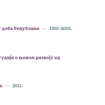
 доба Републике
1300–2000.
удија о њеном развоју од
а
2013.