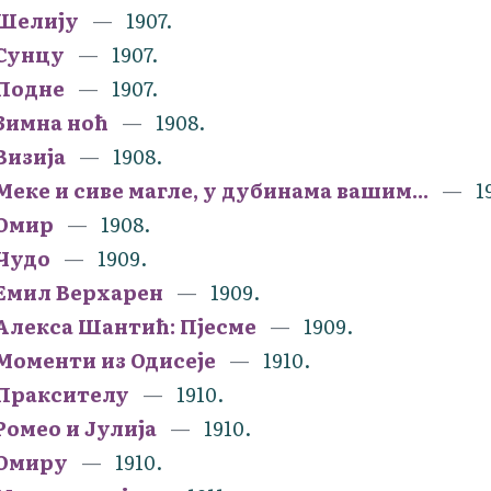
Шелију
1907.
Сунцу
1907.
Подне
1907.
Зимна ноћ
1908.
Визија
1908.
Меке и сиве магле, у дубинама вашим...
1
Омир
1908.
Чудо
1909.
Емил Верхарен
1909.
Алекса Шантић: Пјесме
1909.
Моменти из Одисеје
1910.
Праксителу
1910.
Ромео и Јулија
1910.
Омиру
1910.