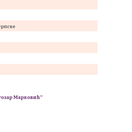
српске
тозар Марковић“