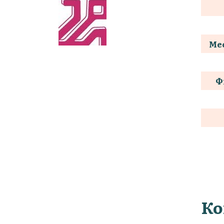
Мес
Ф
Ко