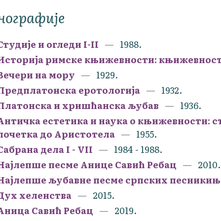
нографије
Студије и огледи I-II
1988.
Историја римске књижевности: књижевност
Вечери на мору
1929.
Предплатонска еротологија
1932.
Платонска и хришћанска љубав
1936.
Античка естетика и наука о књижевности: ст
почетка до Аристотела
1955.
Сабрана дела I - VII
1984 - 1988.
Најлепше песме Анице Савић Ребац
2010.
Најлепше љубавне песме српских песникињ
Дух хеленства
2015.
Аница Савић Ребац
2019.