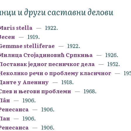
нци и други саставни делови
Maris stella
1922.
Јесен
1919.
Gemmae stelliferae
1922.
Милица Стојадиновић Српкиња
1926.
Постанак једног песничког дела
1952.
Неколико речи о проблему класичног
195
Данте у Апенину
1918.
Спев и његови проблеми
1968.
Пâн
1906.
Ренесанса
1906.
Пан
1906.
Ренесанса
1906.