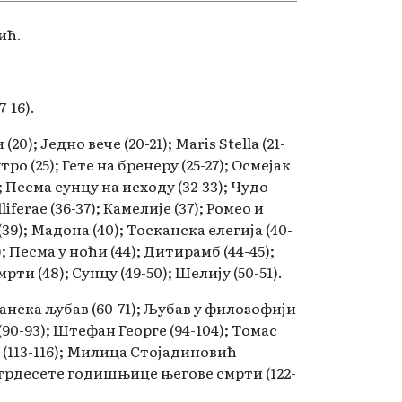
ић.
-16).
20); Једно вече (20-21); Maris Stella (21-
утро (25); Гете на бренеру (25-27); Осмејак
); Песма сунцу на исходу (32-33); Чудо
liferae (36-37); Камелије (37); Ромео и
(39); Мадона (40); Тосканска елегија (40-
; Песма у ноћи (44); Дитирамб (44-45);
рти (48); Сунцу (49-50); Шелију (50-51).
анска љубав (60-71); Љубав у филозофији
(90-93); Штефан Георге (94-104); Томас
 (113-116); Милица Стојадиновић
четрдесете годишњице његове смрти (122-