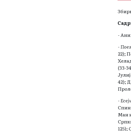
Збирк
Садр
- Ани
-
Поез
22); 
Хелад
(33-3
Јулиј
42); 
Проле
-
Есеј
Спино
Ман и
Српки
125);