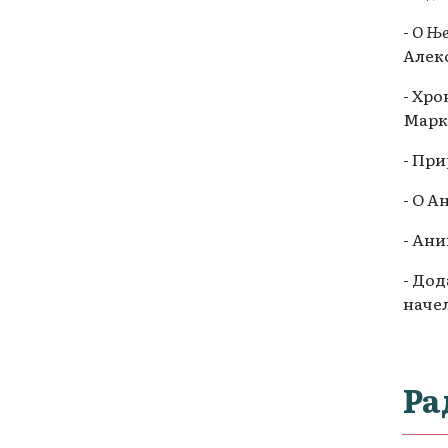
-
О Њ
Алекс
- Хро
Марко
- При
- О А
- Ани
- Дод
начел
Ра