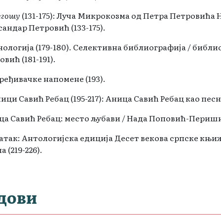
егошу
(131-175): Луча Микрокозма од Петра Петровића 
андар Петровић (133-175).
нологија (179-180). Селективна библиографија / библ
вић (181-191).
ређивачке напомене (193).
ници Савић Ребац (195-217): Аница Савић Ребац као песн
ца Савић Ребац: место љубави / Нада Поповић-Перишић
атак: Антологијска едиција Десет векова српске књи
а (219-226).
дови