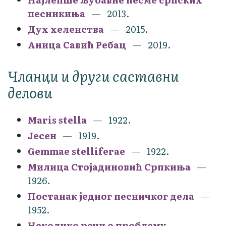
песникиња
2013.
Дух хеленства
2015.
Аница Савић Ребац
2019.
Чланци и други саставни
делови
Maris stella
1922.
Јесен
1919.
Gemmae stelliferae
1922.
Милица Стојадиновић Српкиња
1926.
Постанак једног песничког дела
1952.
Неколико речи о проблему