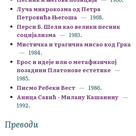
Луча микрокозма од Петра
Петровића Његоша
1968.
Перси Б. Шели као велики песник
социјализма
1983.
Мистичка и трагична мисао код Грка
1984.
Ерос и идеје или о метафизичкој
позадини Платонове естетике
1985.
Писмо Ребеки Вест
1986.
Аница Савић - Милану Кашанину
1992.
Преводи