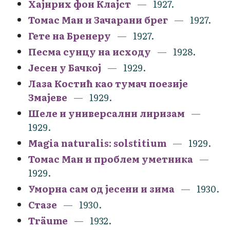
Хајнрих фон Клајст
1927.
Томас Ман и Зачарани брег
1927.
Гете на Бренеру
1927.
Песма сунцу на исходу
1928.
Јесен у Бачкој
1929.
Лаза Костић као тумач поезије
Змајеве
1929.
Шеле и универсални лиризам
1929.
Magia naturalis: solstitium
1929.
Томас Ман и проблем уметника
1929.
Уморна сам од јесени и зима
1930.
Стазе
1930.
Träume
1932.