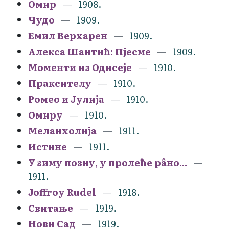
Омир
1908.
Чудо
1909.
Емил Верхарен
1909.
Алекса Шантић: Пјесме
1909.
Моменти из Одисеје
1910.
Праксителу
1910.
Ромео и Јулија
1910.
Омиру
1910.
Меланхолија
1911.
Истине
1911.
У зиму позну, у пролеће рâно...
1911.
Joffroy Rudel
1918.
Свитање
1919.
Нови Сад
1919.