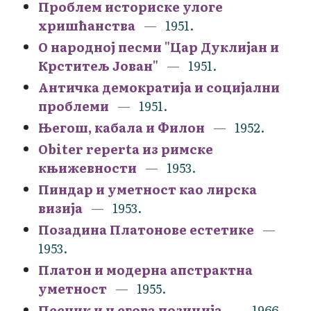
Проблем историске улоге
хришћанства
1951.
О народној песми "Цар Дуклијан и
Крститељ Јован"
1951.
Античка демократија и социјални
проблеми
1951.
Његош, кабала и Филон
1952.
Obiter reperta из римске
књижевности
1953.
Пиндар и уметност као лирска
визија
1953.
Позадина Платонове естетике
1953.
Платон и модерна апстрактна
уметност
1955.
Песник и његова позиција
1966.