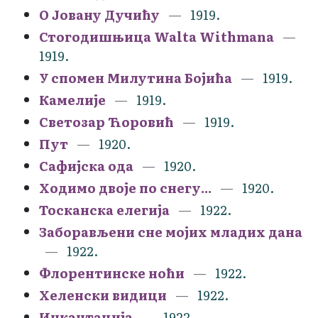
О Јовану Дучићу
1919.
Стогодишњица Walta Withmana
1919.
У спомен Милутина Бојића
1919.
Камелије
1919.
Светозар Ћоровић
1919.
Пут
1920.
Сафијска ода
1920.
Ходимо двоје по снегу...
1920.
Тосканска елегија
1922.
Заборављени сне мојих младих дана
1922.
Флорентинске ноћи
1922.
Хеленски видици
1922.
Инкантација
1922.