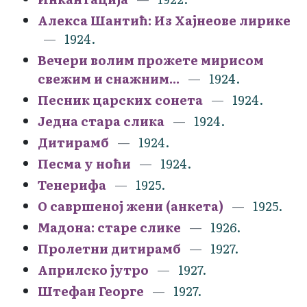
Алекса Шантић: Из Хајнеове лирике
1924.
Вечери волим прожете мирисом
свежим и снажним...
1924.
Песник царских сонета
1924.
Једна стара слика
1924.
Дитирамб
1924.
Песма у ноћи
1924.
Тенерифа
1925.
О савршеној жени (анкета)
1925.
Мадона: старе слике
1926.
Пролетни дитирамб
1927.
Априлско јутро
1927.
Штефан Георге
1927.