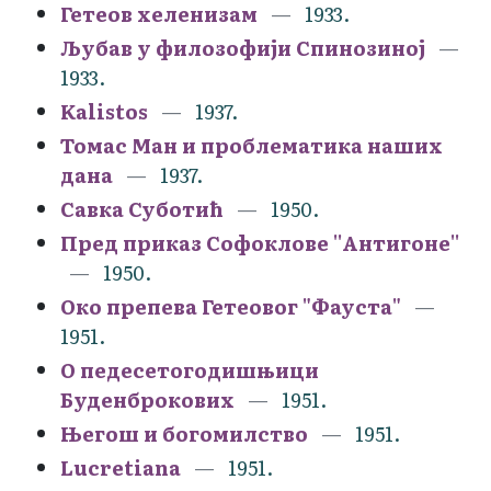
Гетеов хеленизам
1933.
Љубав у филозофији Спинозиној
1933.
Kalistos
1937.
Томас Ман и проблематика наших
дана
1937.
Савка Суботић
1950.
Пред приказ Софоклове ''Антигоне''
1950.
Око препева Гетеовог "Фауста"
1951.
О педесетогодишњици
Буденброкових
1951.
Његош и богомилство
1951.
Lucretiana
1951.