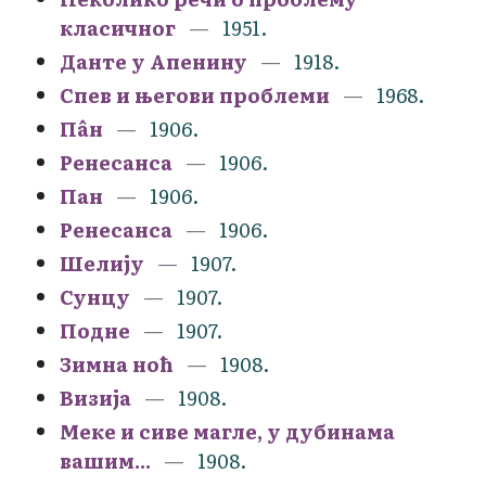
класичног
1951.
Данте у Апенину
1918.
Спев и његови проблеми
1968.
Пâн
1906.
Ренесанса
1906.
Пан
1906.
Ренесанса
1906.
Шелију
1907.
Сунцу
1907.
Подне
1907.
Зимна ноћ
1908.
Визија
1908.
Меке и сиве магле, у дубинама
вашим...
1908.