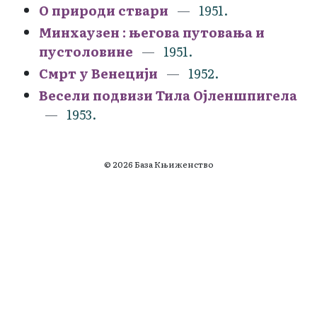
О природи ствари
1951.
Минхаузен : његова путовања и
пустоловине
1951.
Смрт у Венецији
1952.
Весели подвизи Тила Ојленшпигела
1953.
© 2026 База Књиженство