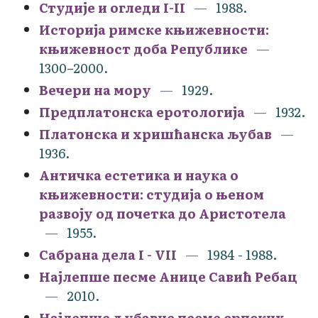
Студије и огледи I-II
1988.
Историја римске књижевности:
књижевност доба Републике
1300–2000.
Вечери на мору
1929.
Предплатонска еротологија
1932.
Платонска и хришћанска љубав
1936.
Античка естетика и наука о
књижевности: студија о њеном
развоју од почетка до Аристотела
1955.
Сабрана дела I - VII
1984 - 1988.
Најлепше песме Анице Савић Ребац
2010.
Најлепше љубавне песме српских