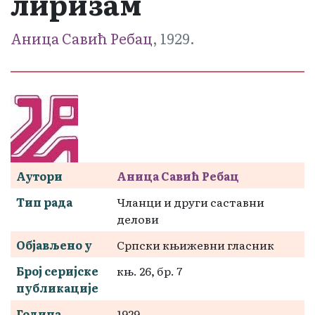
лиризам
Аница Савић Ребац
, 1929.
Аутори
Аница Савић Ребац
Тип рада
Чланци и други саставни
делови
Објављено у
Српски књижевни гласник
Број серијске
књ. 26, бр. 7
публикације
Година
1929.