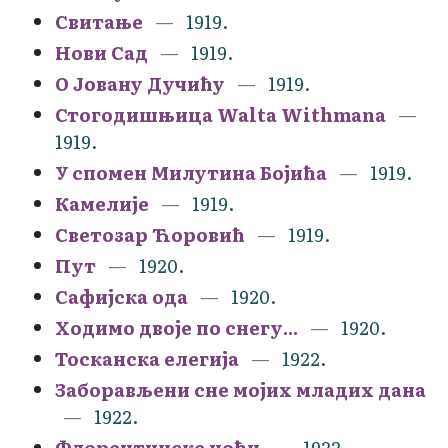
Свитање
1919.
Нови Сад
1919.
О Јовану Дучићу
1919.
Стогодишњица Walta Withmana
1919.
У спомен Милутина Бојића
1919.
Камелије
1919.
Светозар Ћоровић
1919.
Пут
1920.
Сафијска ода
1920.
Ходимо двоје по снегу...
1920.
Тосканска елегија
1922.
Заборављени сне мојих младих дана
1922.
Флорентинске ноћи
1922.