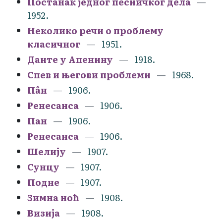
Постанак једног песничког дела
1952.
Неколико речи о проблему
класичног
1951.
Данте у Апенину
1918.
Спев и његови проблеми
1968.
Пâн
1906.
Ренесанса
1906.
Пан
1906.
Ренесанса
1906.
Шелију
1907.
Сунцу
1907.
Подне
1907.
Зимна ноћ
1908.
Визија
1908.