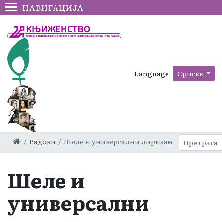
НАВИГАЦИЈА
Language
Српски
Радови
Шеле и универсални лиризам
Шеле и
универсални