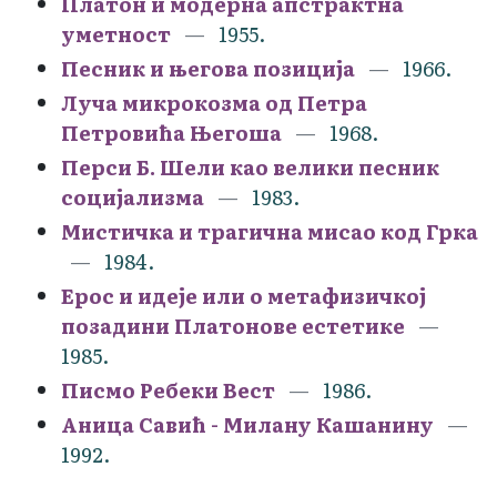
Платон и модерна апстрактна
уметност
1955.
Песник и његова позиција
1966.
Луча микрокозма од Петра
Петровића Његоша
1968.
Перси Б. Шели као велики песник
социјализма
1983.
Мистичка и трагична мисао код Грка
1984.
Ерос и идеје или о метафизичкој
позадини Платонове естетике
1985.
Писмо Ребеки Вест
1986.
Аница Савић - Милану Кашанину
1992.