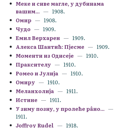
Меке и сиве магле, у дубинама
вашим...
1908.
Омир
1908.
Чудо
1909.
Емил Верхарен
1909.
Алекса Шантић: Пјесме
1909.
Моменти из Одисеје
1910.
Праксителу
1910.
Ромео и Јулија
1910.
Омиру
1910.
Меланхолија
1911.
Истине
1911.
У зиму позну, у пролеће рâно...
1911.
Joffroy Rudel
1918.