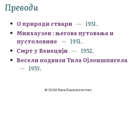
Преводи
О природи ствари
1951.
Минхаузен : његова путовања и
пустоловине
1951.
Смрт у Венецији
1952.
Весели подвизи Тила Ојленшпигела
1953.
© 2026 База Књиженство