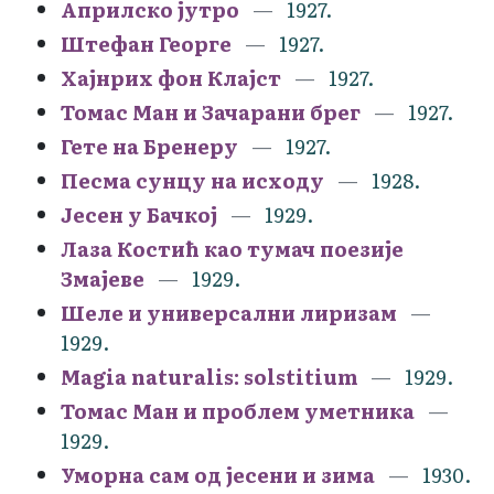
Априлско јутро
1927.
Штефан Георге
1927.
Хајнрих фон Клајст
1927.
Томас Ман и Зачарани брег
1927.
Гете на Бренеру
1927.
Песма сунцу на исходу
1928.
Јесен у Бачкој
1929.
Лаза Костић као тумач поезије
Змајеве
1929.
Шеле и универсални лиризам
1929.
Magia naturalis: solstitium
1929.
Томас Ман и проблем уметника
1929.
Уморна сам од јесени и зима
1930.