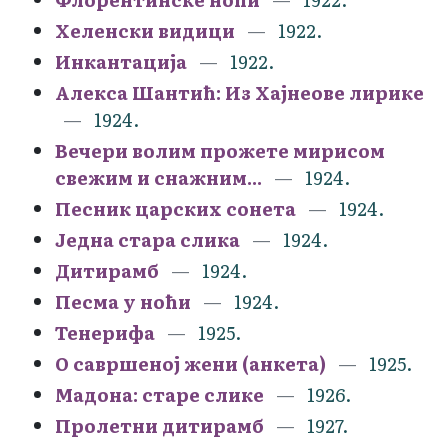
Хеленски видици
1922.
Инкантација
1922.
Алекса Шантић: Из Хајнеове лирике
1924.
Вечери волим прожете мирисом
свежим и снажним...
1924.
Песник царских сонета
1924.
Једна стара слика
1924.
Дитирамб
1924.
Песма у ноћи
1924.
Тенерифа
1925.
О савршеној жени (анкета)
1925.
Мадона: старе слике
1926.
Пролетни дитирамб
1927.