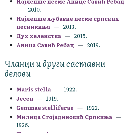
Најлепше песме Анице Савић Ребац
2010.
Најлепше љубавне песме српских
песникиња
2013.
Дух хеленства
2015.
Аница Савић Ребац
2019.
Чланци и други саставни
делови
Maris stella
1922.
Јесен
1919.
Gemmae stelliferae
1922.
Милица Стојадиновић Српкиња
1926.