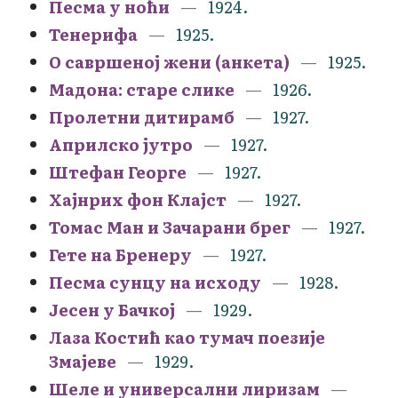
Песма у ноћи
1924.
Тенерифа
1925.
О савршеној жени (анкета)
1925.
Мадона: старе слике
1926.
Пролетни дитирамб
1927.
Априлско јутро
1927.
Штефан Георге
1927.
Хајнрих фон Клајст
1927.
Томас Ман и Зачарани брег
1927.
Гете на Бренеру
1927.
Песма сунцу на исходу
1928.
Јесен у Бачкој
1929.
Лаза Костић као тумач поезије
Змајеве
1929.
Шеле и универсални лиризам