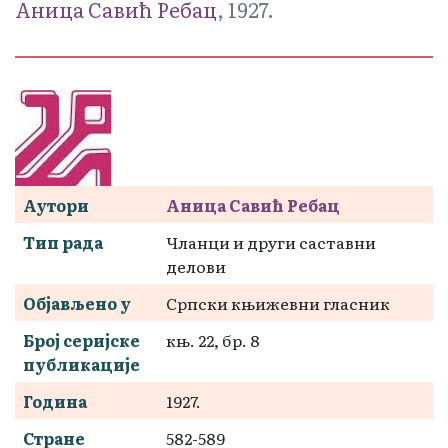
Аница Савић Ребац
, 1927.
Аутори
Аница Савић Ребац
Тип рада
Чланци и други саставни
делови
Објављено у
Српски књижевни гласник
Број серијске
књ. 22, бр. 8
публикације
Година
1927.
Стране
582-589