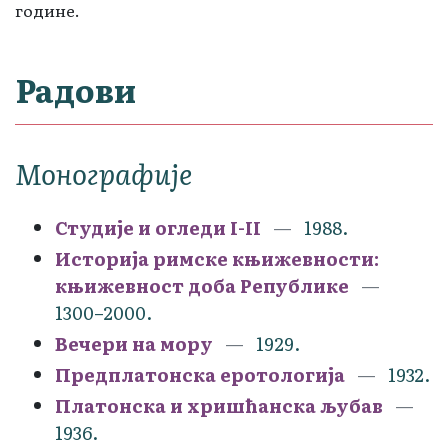
године.
Радови
Монографије
Студије и огледи I-II
1988.
Историја римске књижевности:
књижевност доба Републике
1300–2000.
Вечери на мору
1929.
Предплатонска еротологија
1932.
Платонска и хришћанска љубав
1936.