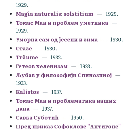
1929.
Magia naturalis: solstitium
1929.
Томас Ман и проблем уметника
1929.
Уморна сам од јесени и зима
1930.
Стазе
1930.
Träume
1932.
Гетеов хеленизам
1933.
Љубав у филозофији Спинозиној
1933.
Kalistos
1937.
Томас Ман и проблематика наших
дана
1937.
Савка Суботић
1950.
Пред приказ Софоклове ''Антигоне''