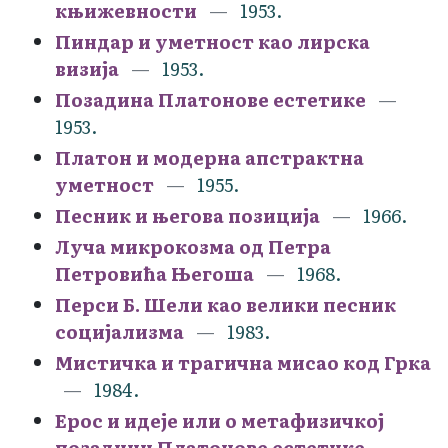
књижевности
1953.
Пиндар и уметност као лирска
визија
1953.
Позадина Платонове естетике
1953.
Платон и модерна апстрактна
уметност
1955.
Песник и његова позиција
1966.
Луча микрокозма од Петра
Петровића Његоша
1968.
Перси Б. Шели као велики песник
социјализма
1983.
Мистичка и трагична мисао код Грка
1984.
Ерос и идеје или о метафизичкој
позадини Платонове естетике