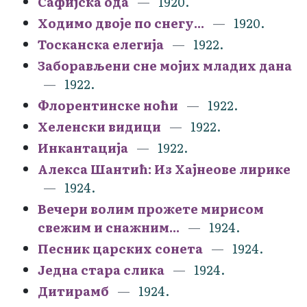
Сафијска ода
1920.
Ходимо двоје по снегу...
1920.
Тосканска елегија
1922.
Заборављени сне мојих младих дана
1922.
Флорентинске ноћи
1922.
Хеленски видици
1922.
Инкантација
1922.
Алекса Шантић: Из Хајнеове лирике
1924.
Вечери волим прожете мирисом
свежим и снажним...
1924.
Песник царских сонета
1924.
Једна стара слика
1924.
Дитирамб
1924.