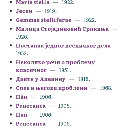
Maris stella
1922.
Јесен
1919.
Gemmae stelliferae
1922.
Милица Стојадиновић Српкиња
1926.
Постанак једног песничког дела
1952.
Неколико речи о проблему
класичног
1951.
Данте у Апенину
1918.
Спев и његови проблеми
1968.
Пâн
1906.
Ренесанса
1906.
Пан
1906.
Ренесанса
1906.