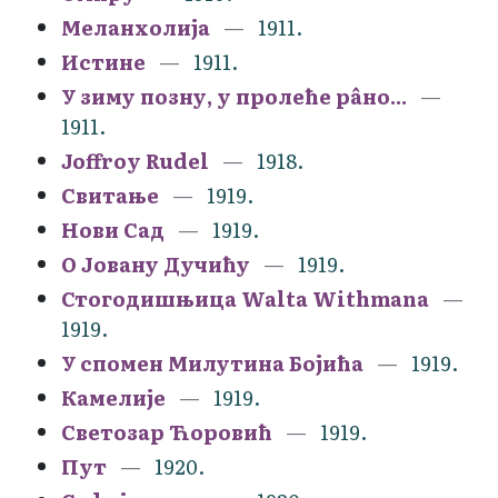
Меланхолија
1911.
Истине
1911.
У зиму позну, у пролеће рâно...
1911.
Joffroy Rudel
1918.
Свитање
1919.
Нови Сад
1919.
О Јовану Дучићу
1919.
Стогодишњица Walta Withmana
1919.
У спомен Милутина Бојића
1919.
Камелије
1919.
Светозар Ћоровић
1919.
Пут
1920.