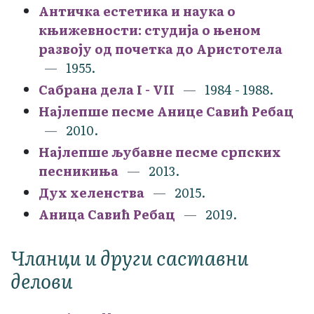
Античка естетика и наука о
књижевности: студија о њеном
развоју од почетка до Аристотела
1955.
Сабрана дела I - VII
1984 - 1988.
Најлепше песме Анице Савић Ребац
2010.
Најлепше љубавне песме српских
песникиња
2013.
Дух хеленства
2015.
Аница Савић Ребац
2019.
Чланци и други саставни
делови