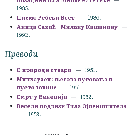
1985.
Писмо Ребеки Вест
1986.
Аница Савић - Милану Кашанину
1992.
Преводи
О природи ствари
1951.
Минхаузен : његова путовања и
пустоловине
1951.
Смрт у Венецији
1952.
Весели подвизи Тила Ојленшпигела
1953.