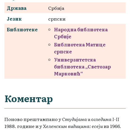
Држава
Србија
Језик
српски
Библиотеке
Народна библиотека
Србије
Библиотека Матице
српске
Универзитетска
библиотека „Светозар
Марковић“
Коментар
Поново прештампано у
Студијама и огледима I-II
1988. године и у
Хеленским видицима: есеји
из 1966.