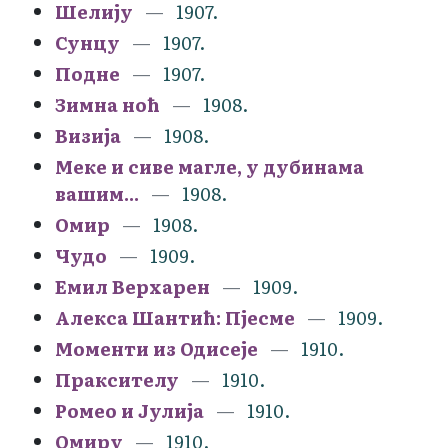
Шелију
1907.
Сунцу
1907.
Подне
1907.
Зимна ноћ
1908.
Визија
1908.
Меке и сиве магле, у дубинама
вашим...
1908.
Омир
1908.
Чудо
1909.
Емил Верхарен
1909.
Алекса Шантић: Пјесме
1909.
Моменти из Одисеје
1910.
Праксителу
1910.
Ромео и Јулија
1910.
Омиру
1910.