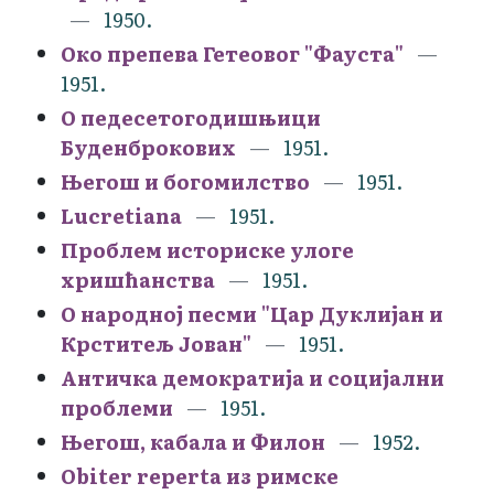
1950.
Око препева Гетеовог "Фауста"
1951.
О педесетогодишњици
Буденброкових
1951.
Његош и богомилство
1951.
Lucretiana
1951.
Проблем историске улоге
хришћанства
1951.
О народној песми "Цар Дуклијан и
Крститељ Јован"
1951.
Античка демократија и социјални
проблеми
1951.
Његош, кабала и Филон
1952.
Obiter reperta из римске