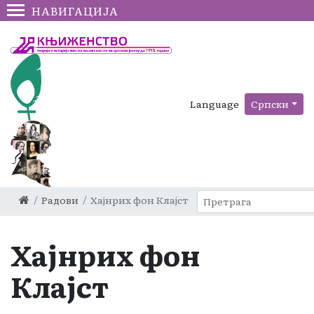
НАВИГАЦИЈА
Language
Српски
Радови
Хајнрих фон Клајст
Хајнрих фон
Клајст